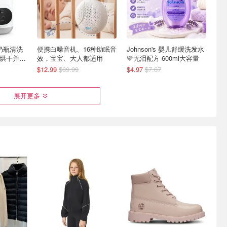
儿奶瓶清洗
便携白噪音机、16种助眠音
Johnson's 婴儿舒缓洗发水
/烘干并无
效，宝宝、大人都适用
💛无泪配方 600ml大容量
$12.99
$89.99
$4.97
$7.67
展开更多
合一洗发沐
🌸Amazon春促：Momcozy
Johnson's Baby 强生婴儿
母婴专区 哺乳枕$40.79
洗发露 600ml 温和低敏无
泪配方
爬行垫$38.39 婴儿背带$54.39
$4.72
$6.97