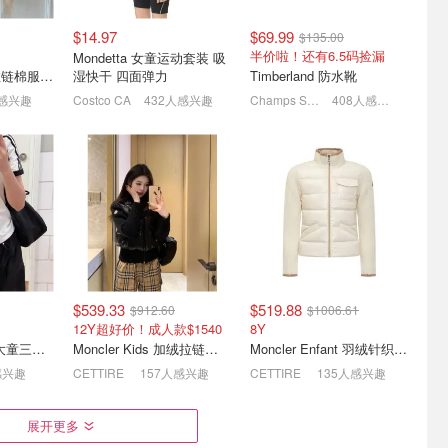
$14.97
$69.99
$135.00
半价啦！还有6.5码捡漏
Mondetta 女童运动套装 吸
Moncler Enfant 拉链棉服毛衣
湿快干 四面弹力
Timberland 防水靴
人感兴趣
Costco CA
432人感兴趣
Champs Sports
408人感兴趣
加拿大复活
Sensodyne ProNamel 防珐
2026 加拿大新年大促折扣 -
 折扣汇总
琅质流失 儿童抗蛀牙膏 温
New Year's Sale新年大促
和薄荷
必买清单
75ml仅$5.2
开年大促攻略
$539.33
$519.88
$912.60
$1006.61
12Y超好价！成人款$1540
8Y
adidas Originals 大童三叶草T恤
Moncler Kids 加绒拉链开衫
Moncler Enfant 羽绒针织开衫
感兴趣
CETTIRE
157人感兴趣
CETTIRE
135人感兴趣
ol 儿童物
ATTITUDE 婴儿泡沫洗漱
Aveeno 婴儿矿物天然氧化
展开更多
爱用再降!
锌SPF50 防晒乳液 80分钟