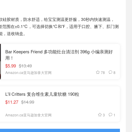
软硅胶材质，防水舒适，给宝宝测温更舒服，30秒内快速测温，
差范围在±0.1℃，可选择切换℃和℉，适用于口腔、腋下、肛门测
能，送收纳盒。
Bar Keepers Friend 多功能灶台清洁剂 396g 小编亲测好
用！
$5.99
$13.49
78
8
Amazon.ca亚马逊加拿大官网
L'il Critters 复合维生素儿童软糖 190粒
$11.27
$14.99
3
1
Amazon.ca亚马逊加拿大官网