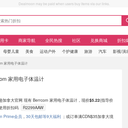
Dealmoon may be paid when users buy items via our links.
信用卡
商家导航
全民热搜
社区
兑换商城
折扣
母婴儿童
美食
运动户外
个护健康
旅游
汽车
影视/演
rcom 家用电子体温计
com 家用电子体温计
亚马逊加拿大官网 现有 Berrcom 家用电子体温计，现价
$5.22
(指导价
需要使用折扣码
R2299AAW
n Prime会员
，
30天包邮等9大福利
；或订单满CDN$35加拿大境