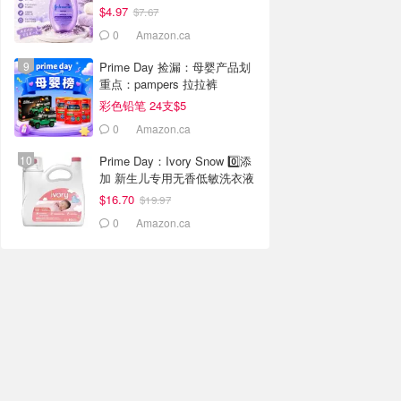
$4.97
$7.67
0
Amazon.ca
Prime Day 捡漏：母婴产品划
重点：pampers 拉拉裤
$24.97(原$31）
彩色铅笔 24支$5
0
Amazon.ca
Prime Day：Ivory Snow 0️⃣添
加 新生儿专用无香低敏洗衣液
3.1L
$16.70
$19.97
0
Amazon.ca