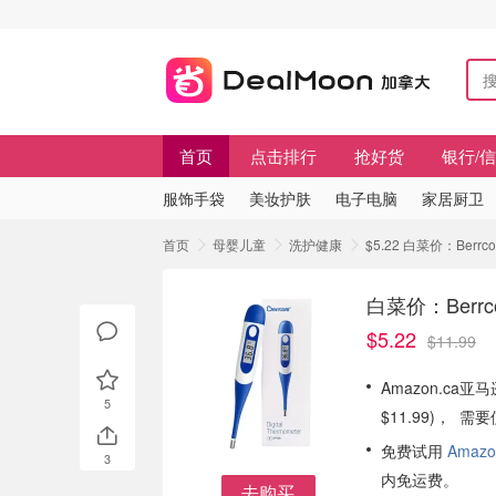
首页
点击排行
抢好货
银行/
服饰手袋
美妆护肤
电子电脑
家居厨卫
首页
母婴儿童
洗护健康
$5.22 白菜价：Ber
白菜价：Berr
$5.22
$11.99
Amazon.ca
5
$11.99)， 
免费试用
Amazo
3
内免运费。
去购买