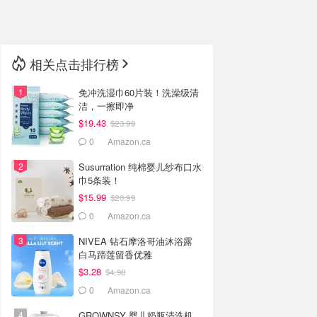
🇳🇿
新西兰
相关点击排行榜
免冲洗湿巾60片装！洗澡级清
洁，一擦即净
$19.43
$23.99
0
Amazon.ca
Susurration 纯棉婴儿纱布口水
巾5条装！
$15.99
$20.99
0
Amazon.ca
NIVEA 钻石摩洛哥油沐浴露
白马蹄莲留香优雅
$3.28
$4.98
0
Amazon.ca
GROWNSY 婴儿奶瓶清洗机