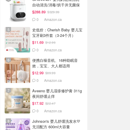
自动清洗/消毒/烘干并无菌保
存
$288.89
$329.99
0
Amazon.ca
史低价：Cherish Baby 婴儿宝
宝牙刷3件套（3-24个月）
$11.69
$12.99
0
Amazon.ca
便携白噪音机、16种助眠音
效，宝宝、大人都适用
$12.99
$89.99
0
Amazon.ca
Aveeno 婴儿湿疹修护膏 311g
夜间舒缓止痒
$17.92
$22.47
0
Amazon.ca
Johnson's 婴儿舒缓洗发水💛
无泪配方 600ml大容量