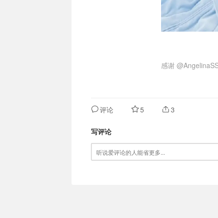
感谢
@AngelinaS
评论
5
3
写评论