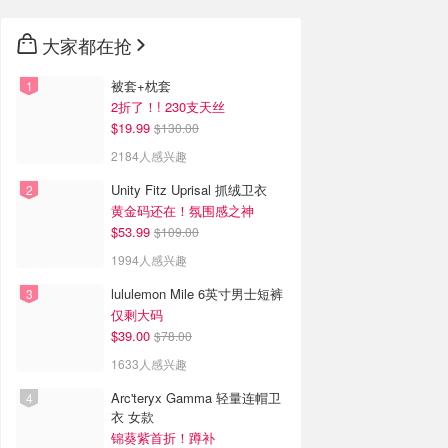
大家都在抢
被套+枕套
2折了！! 230支天丝
$19.99
$130.00
2184人感兴趣
Unity Fitz Uprisal 抓绒卫衣
黄金码还在！氛围感之神
$53.99
$109.00
1994人感兴趣
lululemon Mile 6英寸男士短裤
仅剩大码
$39.00
$78.00
1633人感兴趣
Arc'teryx Gamma 轻量连帽卫
衣 女款
锦葵紫首折！蹲补