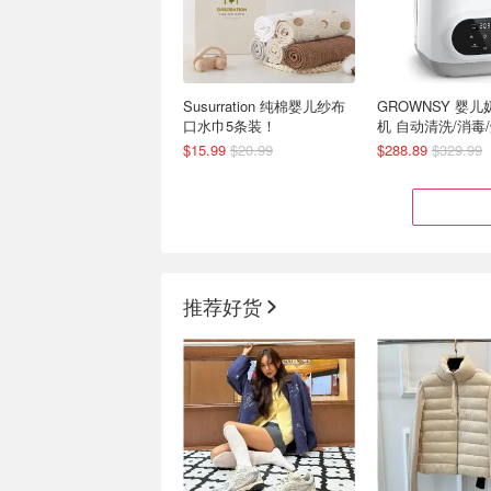
Susurration 纯棉婴儿纱布
GROWNSY 婴
口水巾5条装！
机 自动清洗/消毒
菌保存
$15.99
$20.99
$288.89
$329.99
推荐好货
Prime Day 捡漏：母婴产品
Aveeno 儿童二
划重点：pampers 拉拉裤
浴露（脸+身体）
$24.97(原$31）
彩色铅笔 24支$5
$8.52
$12.64