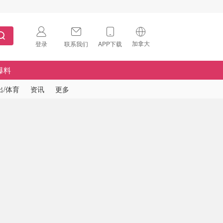
加拿大
登录
联系我们
APP下载
🇺🇸
美国
爆料
🇨🇳
中国
出/体育
资讯
更多
🇨🇦
加拿大
扫码下载 App
🇬🇧
英国
Download on the
App Store
🇩🇪
德国
Download the
Android App
🇫🇷
法国
🇮🇹
意大利
🇦🇺
澳洲