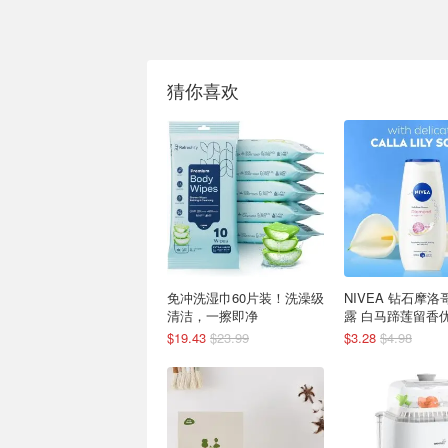
猜你喜欢
免冲洗湿巾60片装！洗澡级
NIVEA 钻石摩
清洁，一擦即净
露 白马蹄莲留香
$19.43
$23.99
$3.28
$4.98