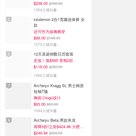
$238.00
$340.00
1304人感兴趣
lululemon 2合1宽腿连体裤 女
款
还可作为抹胸裤穿
$99.00
$148.00
1273人感兴趣
12天圣诞倒数日历套装
史低！值$565 变相2折
$116.00
$290.00
1066人感兴趣
Arc'teryx Kragg SL 男士棉质
短袖T恤
胸前小logo设计
$63.00
$90.00
1044人感兴趣
Arc'teryx Beta 男款夹克
再降5折!之前$424.96 大橙子好显白 蹲补
$249.94
$500.00