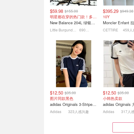
$59.98
$395.29
$155.00
$949.38
明星都在穿的热门款！多色可选 3.8折
10Y
New Balance 204L 绿银色休闲鞋
Little Burgundy CA (CA）
690人感兴趣
CETTIRE
459
Prime Day：Ivory Snow 0️⃣
2026年复活节 
添加 新生儿专用无香低敏
节假期活动攻略 |
洗衣液 3.1L
$16.70
$19.97
复活节彩蛋来喽~
$12.50
$12.50
$35.00
$35.00
图片同款黑色
小韩热卖款
adidas Originals 3-Stripe Cali Ringer 短袖T恤
Adidas
323人感兴趣
Adidas
317人
Cetaphil Baby 温和洗+护
家中必备！BeKoo
甜杏仁和葵花籽油 可舒敏
理退热贴 4片装