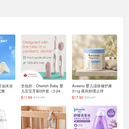
洛哥油沐浴
史低价：Cherish Baby 婴
Aveeno 婴儿湿疹修护膏
优雅
儿宝宝牙刷3件套（3-24个
311g 夜间舒缓止痒
月）
$11.69
$12.99
$17.92
$22.47