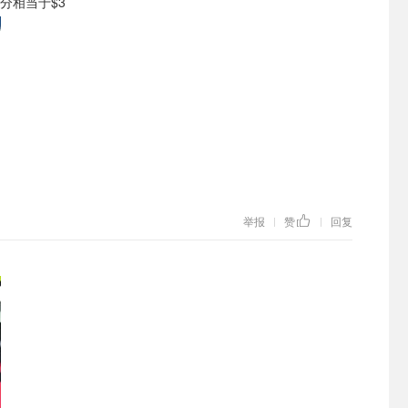
0积分相当于$3
举报
赞
回复
|
|