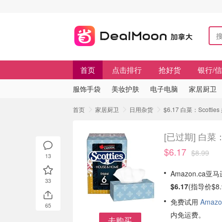
首页
点击排行
抢好货
银行/
服饰手袋
美妆护肤
电子电脑
家居厨卫
首页
家居厨卫
日用杂货
$6.17 白菜：Scotti
[已过期]
白菜：
$6.17
$8.99
13
Amazon.ca亚
33
$6.17
(指导价$8.
免费试用
Amazo
65
内免运费。
去购买