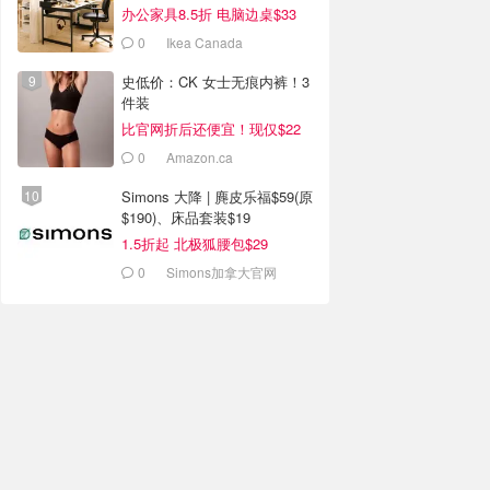
办公家具8.5折 电脑边桌$33
0
Ikea Canada
史低价：CK 女士无痕内裤！3
件装
比官网折后还便宜！现仅$22
0
Amazon.ca
Simons 大降 | 麂皮乐福$59(原
$190)、床品套装$19
1.5折起 北极狐腰包$29
0
Simons加拿大官网