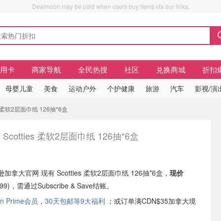
Dealmoon may be paid when users buy items via our links.
信用卡
商家导航
全民热搜
社区
兑换商城
折扣
母婴儿童
美食
运动户外
个护健康
旅游
汽车
影视/演
es 柔软2层面巾纸 126抽*6盒
Scotties 柔软2层面巾纸 126抽*6盒
马逊加拿大官网 现有 Scotties 柔软2层面巾纸 126抽*6盒，
现
价
99)，需通过Subscribe & Save结账。
n Prime会员
，
30天包邮等9大福利
；或订单满CDN$35加拿大境