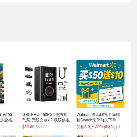
 火山矿物土
GREPRO 150PSI 便携充
Walmart 多品牌礼卡满赠
缸造景必备
气泵 无线充电+车载双供电
趁Switch涨价前先下手
$20.69
$49.99
变相8.3折 200+商家可用