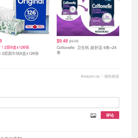
8
$9.48
$9.98
！2层6盒x126张
Cottonelle 卫生纸 超舒适 6卷=24
卷
le 2层面巾纸6盒x126张
Amazon.ca
报告错误
评论