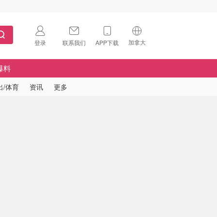
加拿大
登录
联系我们
APP下载
🇺🇸
美国
爆料
🇨🇳
中国
出/体育
资讯
更多
🇨🇦
加拿大
扫码下载 App
🇬🇧
英国
Download on the
App Store
🇩🇪
德国
Download the
Android App
🇫🇷
法国
🇮🇹
意大利
🇦🇺
澳洲