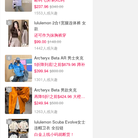
$237.96
$340.00
1553人感兴趣
lululemon 2合1宽腿连体裤 女
款
还可作为抹胸裤穿
$99.00
$148.00
1442人感兴趣
Arc'teryx Beta AR 男士夹克
5折降到底!之前$679.96 蹲补
$399.94
$800.00
1301人感兴趣
Arc'teryx Beta 男款夹克
再降5折!之前$424.96 大橙子好显白 蹲补
$249.94
$500.00
1263人感兴趣
lululemon Scuba Evolve女士
连帽卫衣 全拉链
白金上线小码就断货！