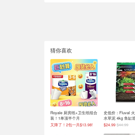
猜你喜欢
Royale 厨房纸+卫生纸组合
史低价：Fluval
装！1单顶半个月
水草泥 4kg 鱼
又降了！2包一共$13.98!
$24.99
$44.99