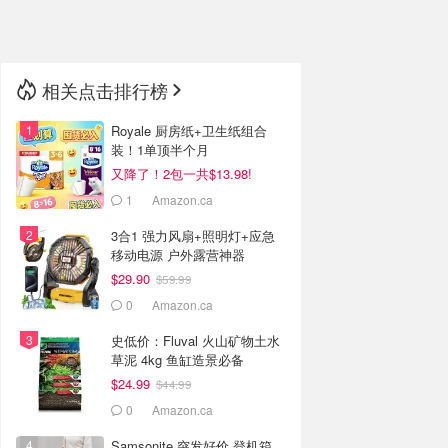
🇳🇿
新西兰
相关点击排行榜
Royale 厨房纸+卫生纸组合
装！1单顶半个月
又降了！2包一共$13.98!
1
Amazon.ca
3合1 强力风扇+照明灯+应急
移动电源 户外露营神器
$29.90
$59.99
0
Amazon.ca
史低价：Fluval 火山矿物土水
草泥 4kg 鱼缸造景必备
$24.99
$44.99
0
Amazon.ca
Samsonite 突发好价 登机箱