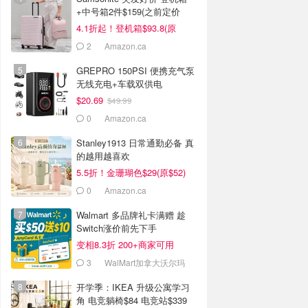
+中号箱2件$159(之前定价
$434)
4.1折起！登机箱$93.8(原
$134)
2
Amazon.ca
GREPRO 150PSI 便携充气泵
无线充电+车载双供电
$20.69
$49.99
0
Amazon.ca
Stanley1913 日常通勤必备 真
的越用越喜欢
5.5折！金珊瑚色$29(原$52)
0
Amazon.ca
Walmart 多品牌礼卡满赠 趁
Switch涨价前先下手
变相8.3折 200+商家可用
3
WalMart加拿大沃尔玛
开学季：IKEA 升级公寓学习
角 电竞躺椅$84 电竞站$339