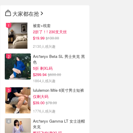
大家都在抢
被套+枕套
2折了！! 230支天丝
$19.99
$130.00
2130人感兴趣
Arc'teryx Beta SL 男士夹克 黑
色
5折 剩XL码
$299.94
$600.00
1864人感兴趣
lululemon Mile 6英寸男士短裤
仅剩大码
$39.00
$78.00
1776人感兴趣
Arc'teryx Gamma LT 女士连帽
夹克
断码飞快!剩XL码