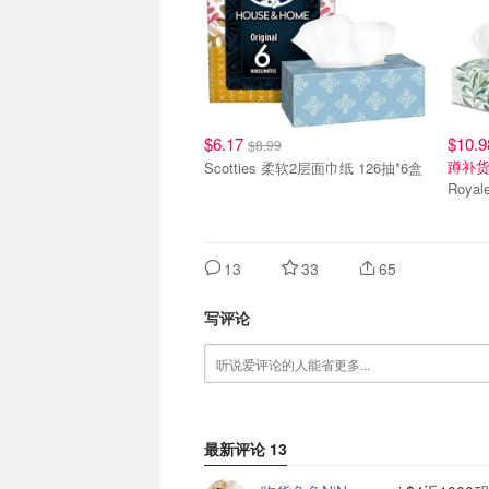
$6.17
$10.9
$8.99
蹲补货
Scotties 柔软2层面巾纸 126抽*6盒
Roya
13
33
65
写评论
最新评论
13