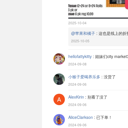
2025-10-04
@苹果和橘子
:
这也是线上的折
2025-10-05
hellofattykitty
:
姐妹们city market
2024-09-08
小猴子爱喝养乐多
:
没货了
2024-09-06
AlexKirin
:
别看了没了
2024-09-06
AliceClarkson
:
已下单！
2024-09-06