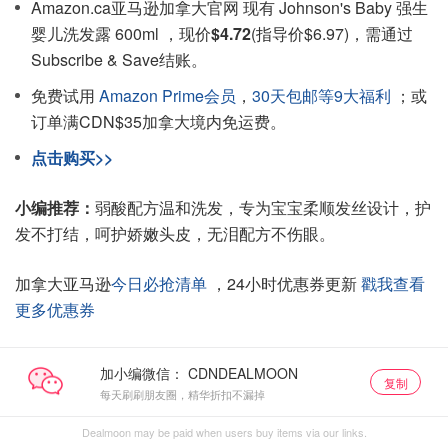
Amazon.ca亚马逊加拿大官网 现有 Johnson's Baby 强生
婴儿洗发露 600ml ，现价
$4.72
(指导价$6.97)，需通过
Subscribe & Save结账。
免费试用
Amazon Prime会员
，
30天包邮等9大福利
；或
订单满CDN$35加拿大境内免运费。
点击购买>>
小编推荐：
弱酸配方温和洗发，专为宝宝柔顺发丝设计，护
发不打结，呵护娇嫩头皮，无泪配方不伤眼。
加拿大亚马逊
今日必抢清单
，24小时优惠券更新
戳我查看
更多优惠券
加小编微信：
复制
每天刷刷朋友圈，精华折扣不漏掉
Dealmoon may be paid when users buy items via our links.