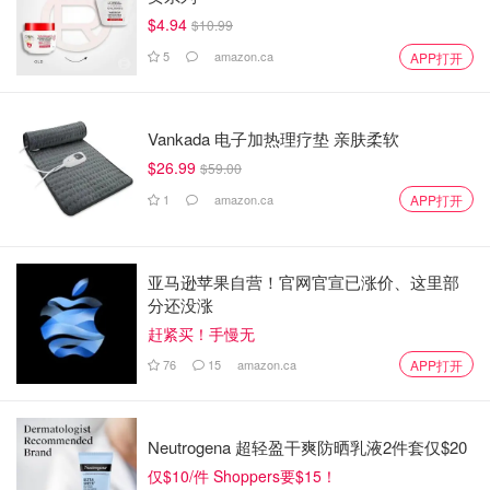
$4.94
$10.99
5
amazon.ca
APP打开
Vankada 电子加热理疗垫 亲肤柔软
$26.99
$59.00
1
amazon.ca
APP打开
亚马逊苹果自营！官网官宣已涨价、这里部
分还没涨
赶紧买！手慢无
76
15
amazon.ca
APP打开
Neutrogena 超轻盈干爽防晒乳液2件套仅$20
仅$10/件 Shoppers要$15！