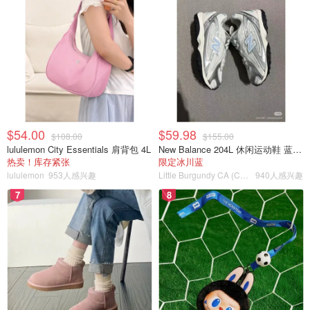
$54.00
$59.98
$108.00
$155.00
lululemon City Essentials 肩背包 4L
New Balance 204L 休闲运动鞋 蓝银色
热卖！库存紧张
限定冰川蓝
lululemon
953人感兴趣
Little Burgundy CA (CA）
940人感兴趣
7
8