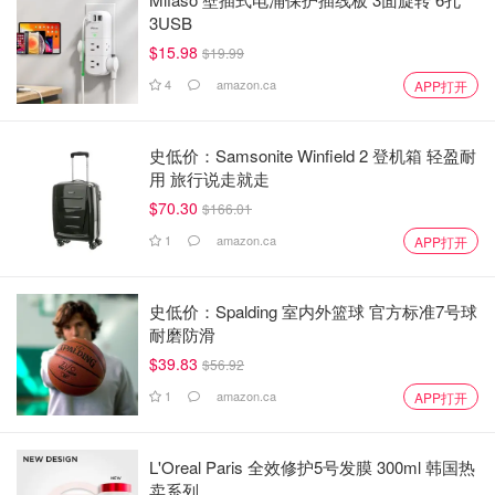
3USB
$15.98
$19.99
4
amazon.ca
APP打开
史低价：Samsonite Winfield 2 登机箱 轻盈耐
用 旅行说走就走
$70.30
$166.01
1
amazon.ca
APP打开
史低价：Spalding 室内外篮球 官方标准7号球
耐磨防滑
$39.83
$56.92
1
amazon.ca
APP打开
L'Oreal Paris 全效修护5号发膜 300ml 韩国热
卖系列