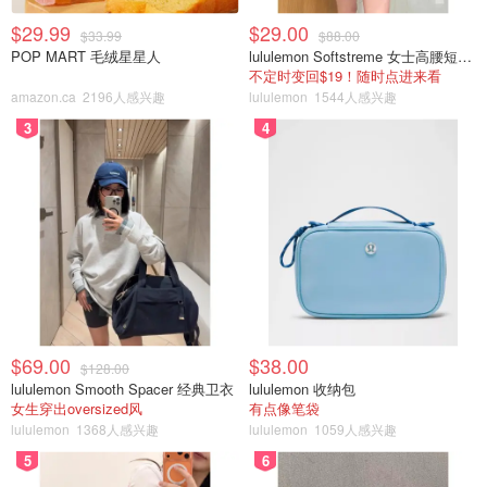
$29.99
$29.00
$33.99
$88.00
POP MART 毛绒星星人
lululemon Softstreme 女士高腰短裤 10cm
不定时变回$19！随时点进来看
amazon.ca
2196人感兴趣
lululemon
1544人感兴趣
3
4
$69.00
$38.00
$128.00
lululemon Smooth Spacer 经典卫衣
lululemon 收纳包
女生穿出oversized风
有点像笔袋
lululemon
1368人感兴趣
lululemon
1059人感兴趣
5
6