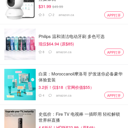
$31.99
$49.99
3
2
amazon.ca
APP打开
Philips 温和清洁电动牙刷 多色可选
现仅$64.94 (原$85)
8
amazon.ca
APP打开
白菜：Moroccanoil摩洛哥 护发迷你必备豪华
体验套装
3.2折！仅$18（官网价值$55）
4
amazon.ca
APP打开
史低价：Fire TV 电视棒 一插即用 轻松解锁
世界杯直播
4.6折起！HD版$22.99（原$49）