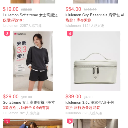
$19.00
$54.00
$88.00
$108.00
lululemon Softstreme 女士高腰短裤 10cm
lululemon City Essentials 肩背包 4L
仅限2码$19！
热卖！库存紧张
lululemon
2257人感兴趣
lululemon
1124人感兴趣
3
4
$29.00
$39.00
$88.00
$48.00
Softstreme 女士高腰短裤 4英寸
lululemon 3.5L 洗漱包/盒子包
3降必抢 尺码较全 0-6码有货
首折 旅行必备超能装
lululemon
921人感兴趣
lululemon
828人感兴趣
5
6