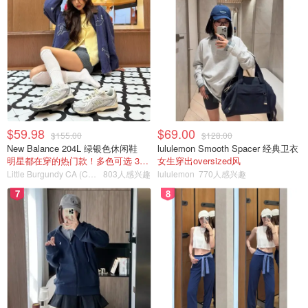
$59.98
$69.00
$155.00
$128.00
New Balance 204L 绿银色休闲鞋
lululemon Smooth Spacer 经典卫衣
明星都在穿的热门款！多色可选 3.8折
女生穿出oversized风
Little Burgundy CA (CA）
803人感兴趣
lululemon
770人感兴趣
7
8