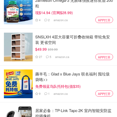
Jamieson Omega-3 无腥味强效迷你鱼油 200
粒
现$14.94 (官网$28.99)
4
2
amazon.ca
APP打开
SNSLXH 4层大容量可折叠收纳箱 带轮免安
装 更省空间
$49.99
$59.99
27
5
amazon.ca
APP打开
薅羊毛：Glad x Blue Jays 联名福利 囤垃圾
袋咯>>
免费领蓝鸟队托特包(值$35)
9
1
amazon.ca
APP打开
居家必备：TP-Link Tapo 2K 室内智能安防监
控摄像机