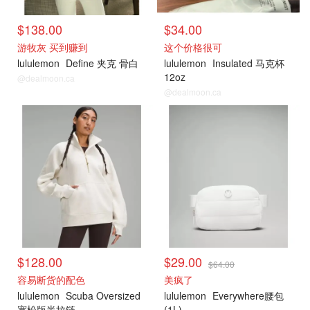
$138.00
$34.00
游牧灰 买到赚到
这个价格很可
lululemon
Define 夹克 骨白
lululemon
Insulated 马克杯
12oz
@dealmoon.ca
@dealmoon.ca
Lululemon
Lululemon
$128.00
$29.00
$64.00
容易断货的配色
美疯了
lululemon
Scuba Oversized
lululemon
Everywhere腰包
宽松版半拉链
(1L)