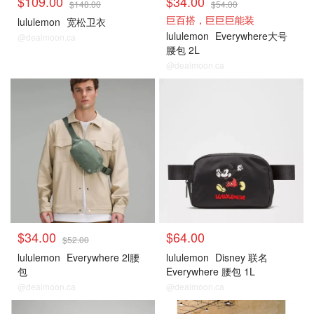
$109.00
$34.00
$148.00
$54.00
巨百搭，巨巨巨能装
lululemon
宽松卫衣
lululemon
Everywhere大号
@dealmoon.ca
腰包 2L
@dealmoon.ca
Lululemon
Lululemon
$34.00
$64.00
$52.00
lululemon
Everywhere 2l腰
lululemon
Disney 联名
包
Everywhere 腰包 1L
@dealmoon.ca
@dealmoon.ca
Lululemon
Lululemon