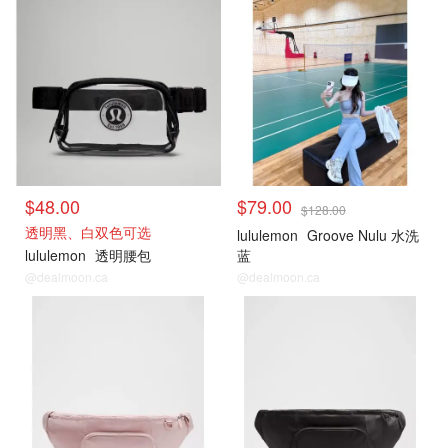
$48.00
$79.00
$128.00
透明黑、白双色可选
lululemon
Groove Nulu 水洗
lululemon
透明腰包
蓝
@dealmoon.ca
@dealmoon.ca
Lululemon
Lululemon