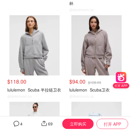
杯
@dealmoon.ca
Lululemon
Lululemon
$118.00
$94.00
$128.00
打开 APP
lululemon
Scuba 半拉链卫衣
lululemon
Scuba卫衣
@dealmoon.ca
@dealmoon.ca
Lululemon
Lululemon
立即购买
4
69
打开 APP