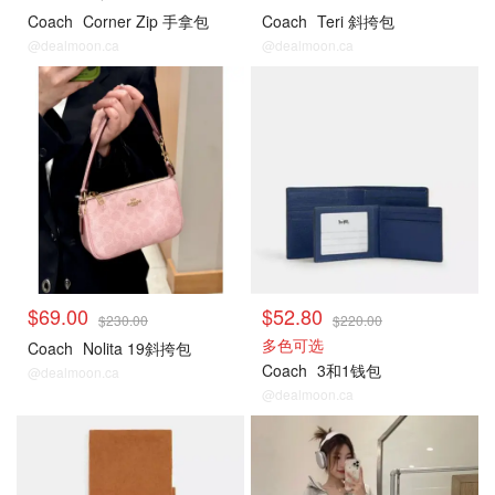
Coach
Corner Zip 手拿包
Coach
Teri 斜挎包
@dealmoon.ca
@dealmoon.ca
Coach
Coach
$69.00
$52.80
$230.00
$220.00
多色可选
Coach
Nolita 19斜挎包
Coach
3和1钱包
@dealmoon.ca
@dealmoon.ca
Coach
Lululemon