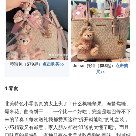
琴谱包（
$79
起）
点击购买>>
Jet set 托特（
$88
起）
点击购
买>>
4.零食
北美特色小零食真的太上头了！什么枫糖坚果、海盐焦糖、
爆米花、曲奇饼干……一个比一个好吃，完全是嘴巴停不下
来的节奏！每次送礼我都爱买这种“拆开就能吃”的礼盒装，
小巧精致又有诚意，家人朋友都说“谁送的太懂了吧”。而且
口味真的超特别，有种只有在北美才吃得到的风味，甜咸结