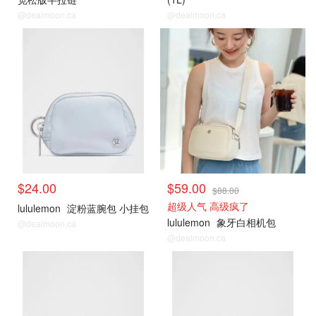
@dealmoon.ca
@dealmoon.ca
Lululemon
Lululemon
$24.00
$59.00
$88.00
超级人气 高级疯了
lululemon
淀粉蓝腕包 小挂包
lululemon
象牙白相机包
@dealmoon.ca
@dealmoon.ca
Lululemon
Lululemon