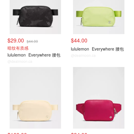
$29.00
$44.00
$44.00
暗纹有质感
lululemon
Everywhere 腰包
lululemon
Everywhere 腰包
@dealmoon.ca
@dealmoon.ca
Lululemon
Lululemon