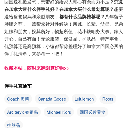
回国送礼挺发愁，想带好的给家人却心有余而力不足？
究竟
在加拿大带什么伴手礼好？在加拿大买什么最划算呢？
想要
送给爸爸妈妈和亲戚朋友，
都有什么品牌推荐呢？
八年留子
肺腑之荐，一篇帮您针对性解决！亲戚、长辈、父母、兄弟
姐妹和朋友，投其所好，物超所值，花小钱咱办大事。家人
开心，自己有面！无论服装、保健品，护肤品，特产零食，
低预算还是高预算，小编都帮你整理好了加拿大回国必买的
伴手礼清单，来参考一下吧！
收藏本帖，随时来翻划算好物>>
伴手礼直通车
Coach 奥莱
Canada Goose
Lululemon
Roots
Arc'teryx 始祖鸟
Michael Kors
回国必败零食
护肤品