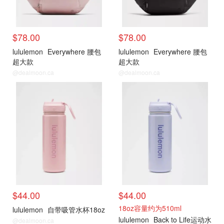
$78.00
$78.00
lululemon
Everywhere 腰包
lululemon
Everywhere 腰包
超大款
超大款
@dealmoon.ca
@dealmoon.ca
Lululemon
Lululemon
$44.00
$44.00
18oz容量约为510ml
lululemon
自带吸管水杯18oz
lululemon
Back to Life运动水
@dealmoon.ca