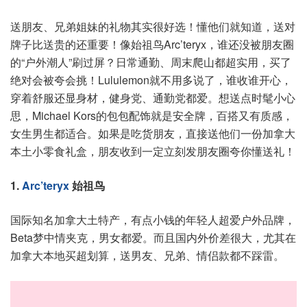
送朋友、兄弟姐妹的礼物其实很好选！懂他们就知道，送对
牌子比送贵的还重要！像始祖鸟Arc’teryx，谁还没被朋友圈
的“户外潮人”刷过屏？日常通勤、周末爬山都超实用，买了
绝对会被夸会挑！Lululemon就不用多说了，谁收谁开心，
穿着舒服还显身材，健身党、通勤党都爱。想送点时髦小心
思，Michael Kors的包包配饰就是安全牌，百搭又有质感，
女生男生都适合。如果是吃货朋友，直接送他们一份加拿大
本土小零食礼盒，朋友收到一定立刻发朋友圈夸你懂送礼！
1.
Arc’teryx
始祖鸟
国际知名加拿大土特产，有点小钱的年轻人超爱户外品牌，
Beta梦中情夹克，男女都爱。而且国内外价差很大，尤其在
加拿大本地买超划算，送男友、兄弟、情侣款都不踩雷。