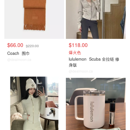
$66.00
$118.00
$220.00
爆火色
Coach
围巾
lululemon
Scuba 全拉链 修
@dealmoon.ca
身版
@dealmoon.ca
Lululemon
Lululemon