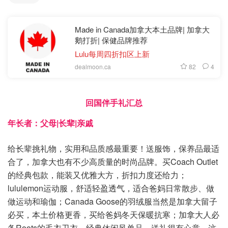
Made in Canada加拿大本土品牌| 加拿大
鹅打折| 保健品牌推荐
Lulu每周四折扣区上新
82
4
dealmoon.ca
回国伴手礼汇总
年长者：父母|长辈|亲戚
给长辈挑礼物，实用和品质感最重要！送服饰，保养品最适
合了，加拿大也有不少高质量的时尚品牌。买Coach Outlet
的经典包款，能装又优雅大方，折扣力度还给力；
lululemon运动服，舒适轻盈透气，适合爸妈日常散步、做
做运动和瑜伽；Canada Goose的羽绒服当然是加拿大留子
必买，本土价格更香，买给爸妈冬天保暖抗寒；加拿大人必
备Roots的毛衣卫衣，经典休闲风单品，送礼很有心意。这