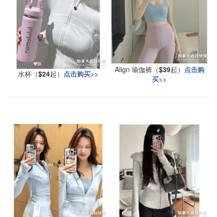
Align 瑜伽裤（
$39
起）
点击购
水杯（
$24
起）
点击购买>>
买>>