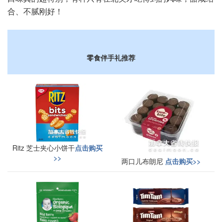
合、不腻刚好！
零食伴手礼
推荐
Ritz 芝士夹心小饼干
点击购买
>>
两口儿布朗尼
点击购买>>