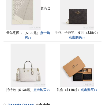
超高含
手包、卡包等小皮具（
$28
起）
量羊毛围巾（$102起）
点击购
点击购买>>
买>>
托特包（
$138
起）
点击购买>>
礼盒（
$110
起）
点击购买>>
2.
Canada Goose
加拿大鹅