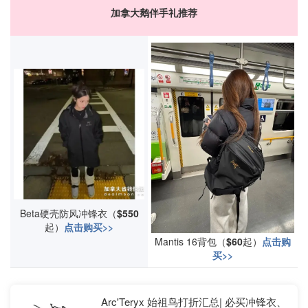
加拿大鹅伴手礼推荐
Beta硬壳防风冲锋衣（
$550
起）
点击购买>>
Mantis 16背包（
$60
起）
点击购
买>>
Arc'Teryx 始祖鸟打折汇总| 必买冲锋衣、