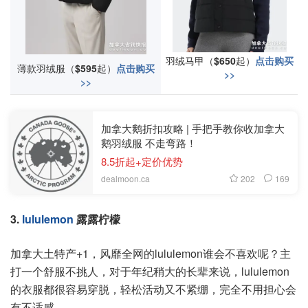
羽绒马甲（
$650
起）
点击购买
薄款羽绒服（
$595
起）
点击购买
>>
>>
加拿大鹅折扣攻略 | 手把手教你收加拿大
鹅羽绒服 不走弯路！
8.5折起+定价优势
202
169
dealmoon.ca
3.
lululemon
露露柠檬
加拿大土特产+1，风靡全网的lululemon谁会不喜欢呢？主
打一个舒服不挑人，对于年纪稍大的长辈来说，lululemon
的衣服都很容易穿脱，轻松活动又不紧绷，完全不用担心会
有不适感。