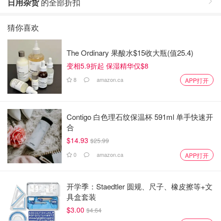
日用杂货
的全部折扣
猜你喜欢
The Ordinary 果酸水$15收大瓶(值25.4)
变相5.9折起 保湿精华仅$8
8
amazon.ca
APP打开
Contigo 白色理石纹保温杯 591ml 单手快速开
合
$14.93
$25.99
0
amazon.ca
APP打开
开学季：Staedtler 圆规、尺子、橡皮擦等+文
具盒套装
$3.00
$4.64