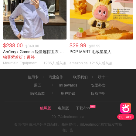
$238.00
$29.99
$340.00
$33.99
Arc'teryx Gamma 轻量连帽卫衣 女款
POP MART 毛绒星星人
锦葵紫首折！蹲补
Mountain Equipment Company
1285人感兴趣
amazon.ca
1215人感兴趣
信用卡
商业合作
联系我们
双十一
黑五
InRewards
饭团外卖
隐私条款
用户协议
版权声明
触屏版
电脑版
下载App
2017©dealmoon.ca
打开 APP
页面信息由用户分享或品牌、商家提供，由Dealmoon核实后发布折
扣广告