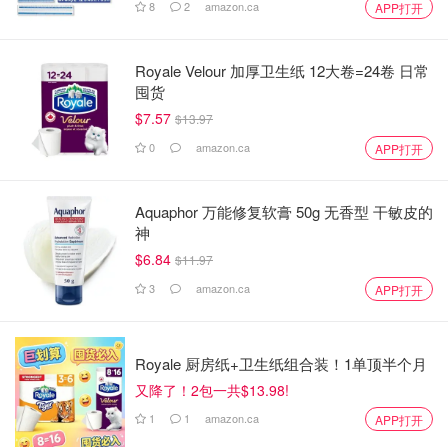
8
2
amazon.ca
APP打开
Royale Velour 加厚卫生纸 12大卷=24卷 日常
囤货
$7.57
$13.97
0
amazon.ca
APP打开
Aquaphor 万能修复软膏 50g 无香型 干敏皮的
神
$6.84
$11.97
3
amazon.ca
APP打开
Royale 厨房纸+卫生纸组合装！1单顶半个月
又降了！2包一共$13.98!
1
1
amazon.ca
APP打开