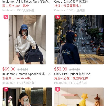
lululemon All It Takes Nulu 罗纹V领短袖T恤
Crocs 女士经典厚底凉鞋
国内卖￥350！码全
补货！云朵葡萄冰！
lululemon
1936人感兴趣
Crocs.ca
1641人感兴趣
5
6
$69.00
$53.99
$128.00
$109.00
lululemon Smooth Spacer 经典卫衣
Unity Fitz Uprisal 抓绒卫衣
女生穿出oversized风
黄金码还在！氛围感之神
lululemon
1421人感兴趣
Patagonia
1412人感兴趣
7
8