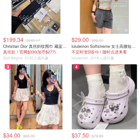
$199.34
$29.00
$249.17
$88.00
Christian Dior 真丝斜纹围巾 藏蓝米色
lululemon Softstreme 女士高腰短裤 10cm
真丝款！官网$330(加币$277)
不定时变回$19！随时点进来看
Suit Negozi
2120人感兴趣
lululemon
2016人感兴趣
3
4
$34.00
$37.50
$68.00
$79.99