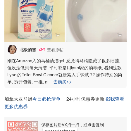
北极的雪
查看原帖
6
刚在Amazon入的马桶清洁gel. 总觉得马桶隐藏了很多细菌,
但没法做到每天清洁. 平时都是用lysol家的消毒纸, 看到这款
Lysol的Toilet Bowl Cleaner就赶紧入手试试.?? 操作特别的简
单, 拆开包装, 一推, g
...
去购买>>
加拿大亚马逊
今日必抢清单
，24小时优惠券更新
戳我查看
更多优惠券
保存图片后VX扫一扫，或点击复制