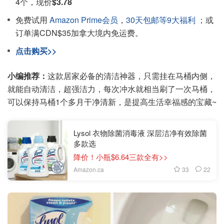
4个，现价
$3.78
免费试用
Amazon Prime会员
，
30天包邮等9大福利
；或
订单满CDN$35加拿大境内免运费。
点击购买>>
小编推荐：
这款居家必备的清洁神器，只需挂在马桶内侧，
就能自动清洁，超强洁力，每次冲水就相当刷了一次马桶，
可以保持马桶1个多月干净清新，是提高生活幸福感的宝藏~
Lysol 衣物除菌消毒液 深层洁净有效除菌
多款选
降价！小瓶$6.64三款全有>>
33
22
Amazon.ca