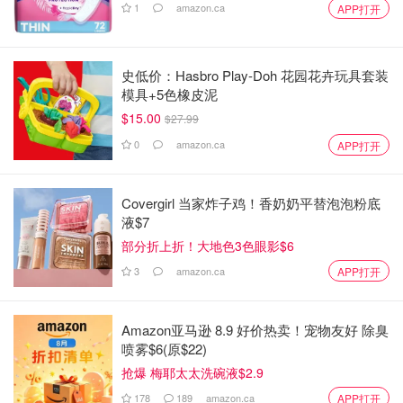
1
amazon.ca
APP打开
史低价：Hasbro Play-Doh 花园花卉玩具套装
模具+5色橡皮泥
$15.00
$27.99
0
amazon.ca
APP打开
Covergirl 当家炸子鸡！香奶奶平替泡泡粉底
液$7
部分折上折！大地色3色眼影$6
3
amazon.ca
APP打开
Amazon亚马逊 8.9 好价热卖！宠物友好 除臭
喷雾$6(原$22)
抢爆 梅耶太太洗碗液$2.9
178
189
amazon.ca
APP打开