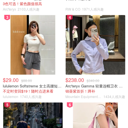
3色可选！紫色颜值很高
Arc'teryx
2103人感兴趣
RW & CO
1971人感兴趣
3
4
$29.00
$238.00
$88.00
$340.00
lululemon Softstreme 女士高腰短裤 10cm
Arc'teryx Gamma 轻量连帽卫衣 女款
不定时变回$19！随时点进来看
锦葵紫首折！蹲补
lululemon
1740人感兴趣
Mountain Equipment Company
1434人感兴趣
5
6