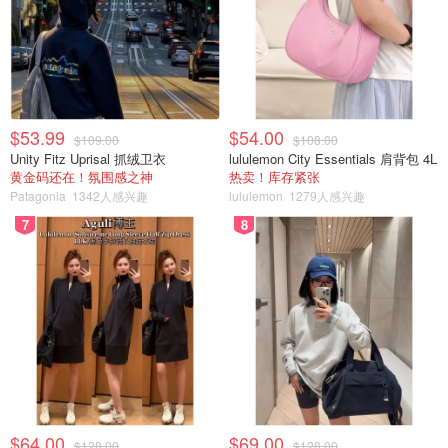
$53.99
$54.00
$109.00
$108.00
Unity Fitz Uprisal 抓绒卫衣
lululemon City Essentials 肩背包 4L
黄金码还在！氛围感之神
热卖！库存紧张
Patagonia
1342人感兴趣
lululemon
1279人感兴趣
7
8
$64.00
$69.00
$128.00
$128.00