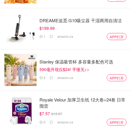
DREAME追觅 G10吸尘器 干湿两用自清洁
$199.99
1
amazon.ca
APP打开
Stanley 保温吸管杯 多容量多配色可选
590毫升现仅$24! 手慢无>>
3
amazon.ca
APP打开
Royale Velour 加厚卫生纸 12大卷=24卷 日常
囤货
$7.57
$13.97
0
amazon.ca
APP打开