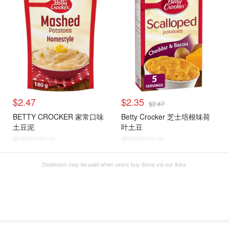
$2.47
$2.35
$2.47
BETTY CROCKER 家常口味
Betty Crocker 芝士培根味荷
土豆泥
叶土豆
@dealmoon.ca
@dealmoon.ca
Dealmoon may be paid when users buy items via our links.