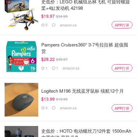
史低价：LEGO 机械组丛林飞机 可旋转螺旋
桨+4缸发动机 42198
$19.97
$34.99
0
amazon.ca
APP打开
Pampers Cruisers360° 3-7号拉拉裤 超值囤
货
$28.22
$39.97
1
1
amazon.ca
APP打开
Logitech M196 无线蓝牙鼠标 续航12个月
$13.99
$19.99
0
amazon.ca
APP打开
史低价：HOTO 电动螺丝刀12件套 1500mAh