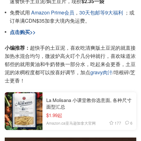
速食快手土豆泥/焗土豆片，现价
$2.35一袋
免费试用
Amazon Prime会员
，
30天包邮等9大福利
；或
订单满CDN$35加拿大境内免运费。
点击购买>>
小编推荐：
超快手的土豆泥，喜欢吃清爽版土豆泥的就直接
加热水混合均匀，微波炉高火叮个几分钟就行，喜欢味道浓
郁些的就用黄油和牛奶替换一部分水，吃起来会更香，土豆
泥的浓稠程度都可以按喜好调节，加点
gravy肉汁
/培根碎/芝
士更香！
La Molisana 小课堂教你选意面, 各种尺寸
面型汇总
$1.99起
177
6
Amazon.ca亚马逊加拿大官网