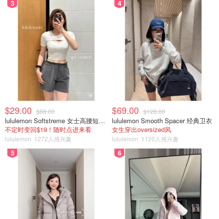
3
4
$29.00
$69.00
$88.00
$128.00
lululemon Softstreme 女士高腰短裤 10cm
lululemon Smooth Spacer 经典卫衣
不定时变回$19！随时点进来看
女生穿出oversized风
lululemon
1272人感兴趣
lululemon
1120人感兴趣
5
6