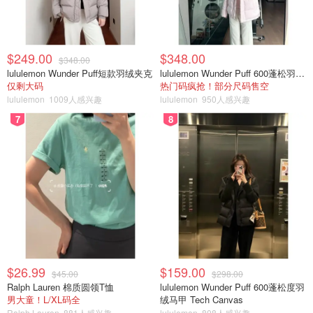
$249.00
$348.00
$348.00
lululemon Wunder Puff短款羽绒夹克
lululemon Wunder Puff 600蓬松羽绒夹克
仅剩大码
热门码疯抢！部分尺码售空
lululemon
1009人感兴趣
lululemon
950人感兴趣
7
8
$26.99
$159.00
$45.00
$298.00
Ralph Lauren 棉质圆领T恤
lululemon Wunder Puff 600蓬松度羽
男大童！L/XL码全
绒马甲 Tech Canvas
Ralph Lauren
881人感兴趣
lululemon
808人感兴趣