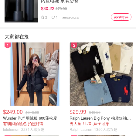
内置电池 家装必备
$30.22
$79.99
2
1
amazon.ca
APP打开
大家都在抢
1
2
$249.00
$29.99
$348.00
$49.50
Wunder Puff 羽绒服 600蓬松度
Ralph Lauren Big Pony 棉质短袖T恤
有细闪的黑色 拍照好看
男大童！L/XL妹子可穿
lululemon
2231人感兴趣
Ralph Lauren
1350人感兴趣