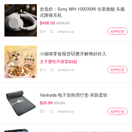
史低价：Sony WH-1000XM6 全新旗舰 头戴
式降噪耳机
$498.00
$599.99
5
amazon.ca
APP打开
小猫咪零食囤货🐱磨牙解馋好价入
主子爱吃不踩雷$4起
0
amazon.ca
APP打开
Vankada 电子加热理疗垫 亲肤柔软
$26.99
$59.00
1
amazon.ca
APP打开