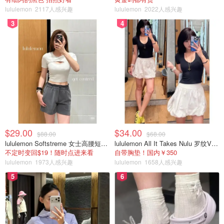
lululemon
2117人感兴趣
lululemon
2022人感兴趣
3
4
$29.00
$34.00
$88.00
$68.00
lululemon Softstreme 女士高腰短裤 10cm
lululemon All It Takes Nulu 罗纹V领短袖T恤
不定时变回$19！随时点进来看
自带胸垫！国内￥350
lululemon
1973人感兴趣
lululemon
1658人感兴趣
5
6