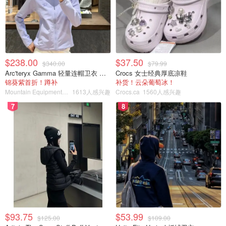
$238.00
$37.50
$340.00
$79.99
Arc'teryx Gamma 轻量连帽卫衣 女款
Crocs 女士经典厚底凉鞋
锦葵紫首折！蹲补
补货！云朵葡萄冰！
Mountain Equipment Company
1613人感兴趣
Crocs.ca
1560人感兴趣
7
8
$93.75
$53.99
$125.00
$109.00