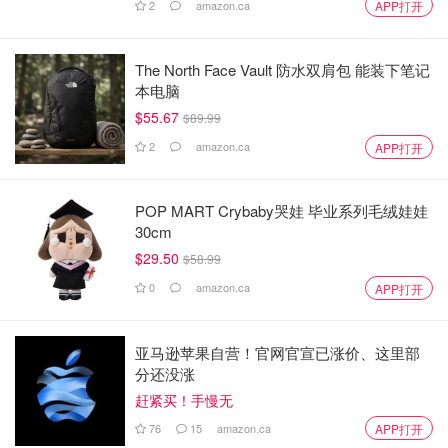
2
amazon.ca
APP打开
The North Face Vault 防水双肩包 能装下笔记
本电脑
$55.67
$89.99
2
amazon.ca
APP打开
POP MART Crybaby哭娃 毕业系列毛绒娃娃
30cm
$29.50
$58.99
0
amazon.ca
APP打开
亚马逊苹果自营！官网官宣已涨价、这里部
分还没涨
赶紧买！手慢无
76
15
amazon.ca
APP打开