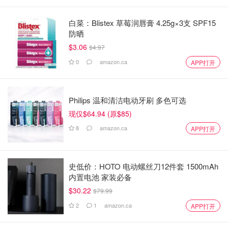
白菜：Blistex 草莓润唇膏 4.25g×3支 SPF15
防晒
$3.06
$4.97
0
amazon.ca
APP打开
Philips 温和清洁电动牙刷 多色可选
现仅$64.94 (原$85)
8
amazon.ca
APP打开
史低价：HOTO 电动螺丝刀12件套 1500mAh
内置电池 家装必备
$30.22
$79.99
2
1
amazon.ca
APP打开