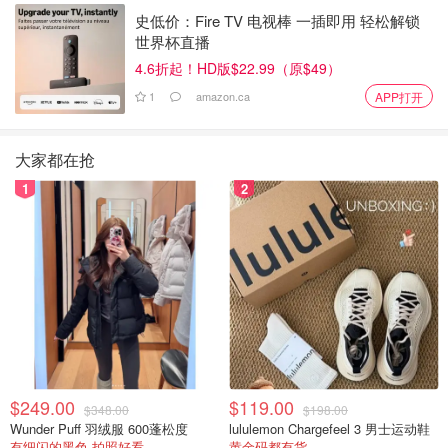
史低价：Fire TV 电视棒 一插即用 轻松解锁
世界杯直播
4.6折起！HD版$22.99（原$49）
1
amazon.ca
APP打开
大家都在抢
1
2
$249.00
$119.00
$348.00
$198.00
Wunder Puff 羽绒服 600蓬松度
lululemon Chargefeel 3 男士运动鞋
有细闪的黑色 拍照好看
黄金码都有货