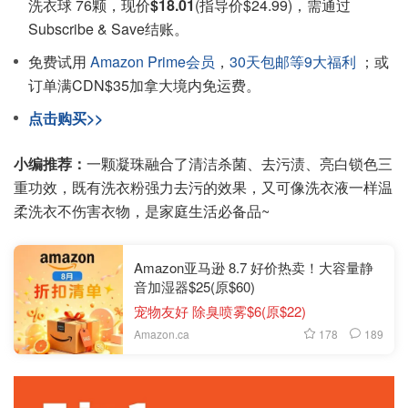
洗衣球 76颗，现价
$18.01
(指导价$24.99)，需通过
Subscribe & Save结账。
免费试用
Amazon Prime会员
，
30天包邮等9大福利
；或
订单满CDN$35加拿大境内免运费。
点击购买>>
小编推荐：
一颗凝珠融合了清洁杀菌、去污渍、亮白锁色三
重功效，既有洗衣粉强力去污的效果，又可像洗衣液一样温
柔洗衣不伤害衣物，是家庭生活必备品~
Amazon亚马逊 8.7 好价热卖！大容量静
音加湿器$25(原$60)
宠物友好 除臭喷雾$6(原$22)
178
189
Amazon.ca