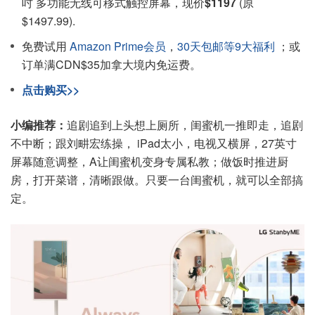
吋 多功能无线可移式触控屏幕，现价
$1197
(原
$1497.99).
免费试用
Amazon Prime会员
，
30天包邮等9大福利
；或
订单满CDN$35加拿大境内免运费。
点击购买>>
小编推荐：
追剧追到上头想上厕所，闺蜜机一推即走，追剧
不中断；跟刘畊宏练操， iPad太小，电视又横屏，27英寸
屏幕随意调整，A让闺蜜机变身专属私教；做饭时推进厨
房，打开菜谱，清晰跟做。只要一台闺蜜机，就可以全部搞
定。