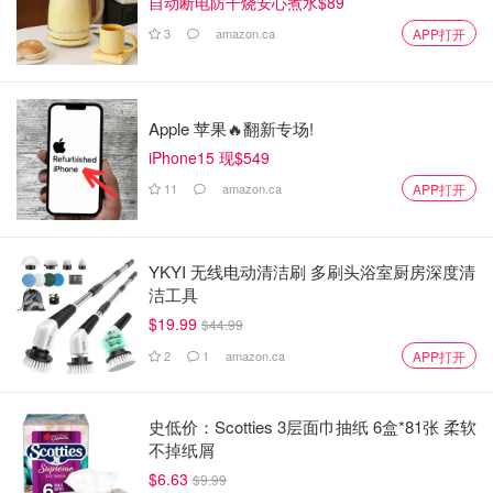
自动断电防干烧安心煮水$89
3
amazon.ca
APP打开
Apple 苹果🔥翻新专场!
iPhone15 现$549
11
amazon.ca
APP打开
YKYI 无线电动清洁刷 多刷头浴室厨房深度清
洁工具
$19.99
$44.99
2
1
amazon.ca
APP打开
史低价：Scotties 3层面巾抽纸 6盒*81张 柔软
不掉纸屑
$6.63
$9.99