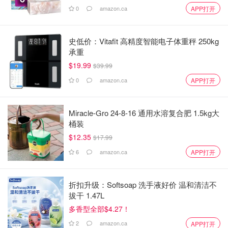
0
amazon.ca
APP打开
史低价：Vitafit 高精度智能电子体重秤 250kg
承重
$19.99
$39.99
0
amazon.ca
APP打开
Miracle-Gro 24-8-16 通用水溶复合肥 1.5kg大
桶装
$12.35
$17.99
6
amazon.ca
APP打开
折扣升级：Softsoap 洗手液好价 温和清洁不
拔干 1.47L
多香型全部$4.27！
2
amazon.ca
APP打开