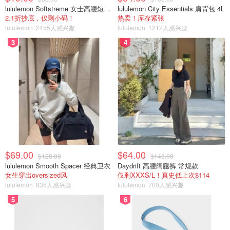
lululemon Softstreme 女士高腰短裤 10cm
lululemon City Essentials 肩背包 4L
2.1折抄底，仅剩小码！
热卖！库存紧张
lululemon
2455人感兴趣
lululemon
1212人感兴趣
3
4
$69.00
$64.00
$128.00
$148.00
lululemon Smooth Spacer 经典卫衣
Daydrift 高腰阔腿裤 常规款
女生穿出oversized风
仅剩XXXS/L！真史低上次$114
lululemon
835人感兴趣
lululemon
700人感兴趣
5
6