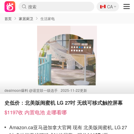
🇨🇦
CA
首页
家居厨卫
生活家电
dealmoon爆料 @
退堂鼓一级选手
2025-11-22更新
史低价：北美版闺蜜机 LG 27吋 无线可移式触控屏幕
$1197收 内置电池 走哪看哪
Amazon.ca亚马逊加拿大官网 现有 北美版闺蜜机, LG 27