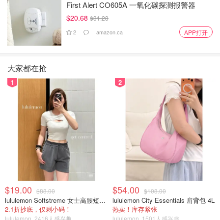
First Alert CO605A 一氧化碳探测报警器
$20.68
$31.28
2
amazon.ca
APP打开
大家都在抢
1
2
$19.00
$54.00
$88.00
$108.00
lululemon Softstreme 女士高腰短裤 10cm
lululemon City Essentials 肩背包 4L
2.1折抄底，仅剩小码！
热卖！库存紧张
lululemon
2416人感兴趣
lululemon
1501人感兴趣