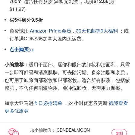
700ml 适合任何肤质 温和无刺激 ，现价
$12.66
(原
$14.97)
买5件额外9.5折
免费试用
Amazon Prime会员
，
30天包邮等9大福利
；或
订单满CDN$35加拿大境内免运费。
点击购买>>
小编推荐：
适用于面部、唇部和眼部的卸妆和洁面乳，只需
一步即可舒缓和清爽肌肤。可去除污垢、多余油脂和杂质，
也可用于卸除面部彩妆和眼部彩妆。适合所有肤质，包括敏
感肌，不含任何刺激物质。免冲洗卸妆，无需用力摩擦。
加拿大亚马逊
今日必抢清单
，24小时优惠券更新
戳我查看
更多优惠券
加小编微信：
复制