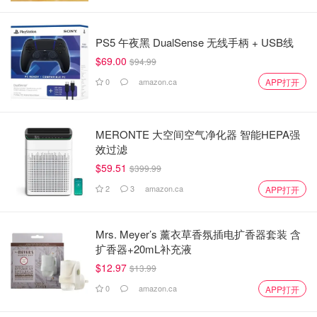
PS5 午夜黑 DualSense 无线手柄 + USB线
$69.00
$94.99
0
amazon.ca
APP打开
MERONTE 大空间空气净化器 智能HEPA强
效过滤
$59.51
$399.99
2
3
amazon.ca
APP打开
Mrs. Meyer’s 薰衣草香氛插电扩香器套装 含
扩香器+20mL补充液
$12.97
$13.99
0
amazon.ca
APP打开