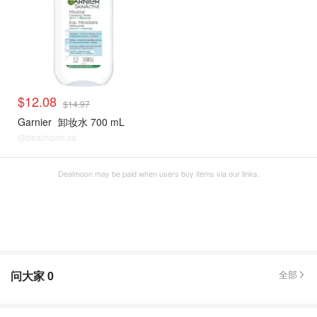
$12.08
$14.97
Garnier
卸妆水 700 mL
@dealmoon.ca
Dealmoon may be paid when users buy items via our links.
问大家
0
全部