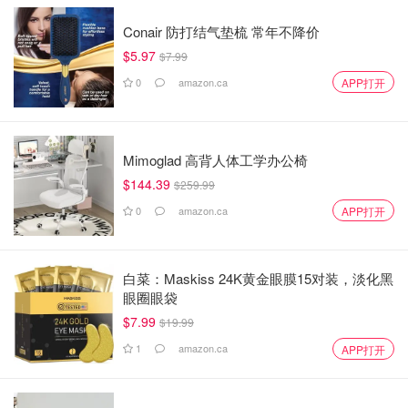
Conair 防打结气垫梳 常年不降价
$5.97
$7.99
0
amazon.ca
APP打开
Mimoglad 高背人体工学办公椅
$144.39
$259.99
0
amazon.ca
APP打开
白菜：Maskiss 24K黄金眼膜15对装，淡化黑
眼圈眼袋
$7.99
$19.99
1
amazon.ca
APP打开