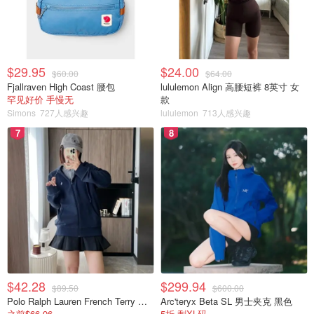
$29.95
$24.00
$60.00
$64.00
Fjallraven High Coast 腰包
lululemon Align 高腰短裤 8英寸 女
罕见好价 手慢无
款
Simons
727人感兴趣
lululemon
713人感兴趣
7
8
$42.28
$299.94
$89.50
$600.00
Polo Ralph Lauren French Terry 女童连帽卫衣 7-16码
Arc'teryx Beta SL 男士夹克 黑色
之前$66.96
5折 剩XL码