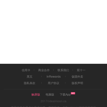
信用卡
商业合作
联系我们
双十一
黑五
InRewards
饭团外卖
隐私条款
用户协议
版权声明
触屏版
电脑版
下载App
2017©dealmoon.ca