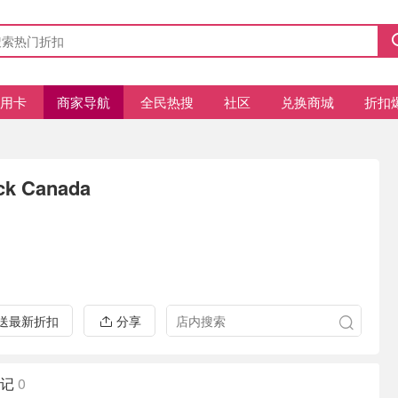
信用卡
商家导航
全民热搜
社区
兑换商城
折扣
ck Canada
推送最新折扣
分享
记
0