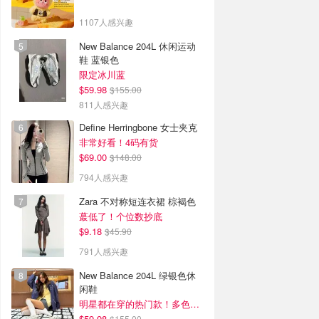
1107人感兴趣
New Balance 204L 休闲运动
鞋 蓝银色
限定冰川蓝
$59.98
$155.00
811人感兴趣
Define Herringbone 女士夹克
非常好看！4码有货
$69.00
$148.00
794人感兴趣
Zara 不对称短连衣裙 棕褐色
蕞低了！个位数抄底
$9.18
$45.90
791人感兴趣
New Balance 204L 绿银色休
闲鞋
明星都在穿的热门款！多色可选 3.8折
$59.98
$155.00