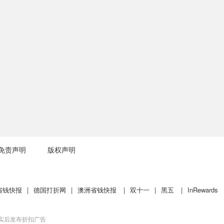
免责声明
版权声明
省钱快报
|
德国打折网
|
澳洲省钱快报
|
双十一
|
黑五
|
InRewards
核实后发布折扣广告