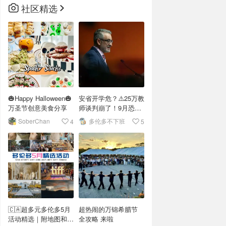
社区精选
🎃Happy Halloween🎃
安省开学危？⚠️25万教
万圣节创意美食分享
师谈判崩了！9月恐罢
工？
SoberChan
多伦多不下班
4
5
🇨🇦超多元多伦多5月
超热闹的万锦希腊节
活动精选｜附地图和日
全攻略 来啦