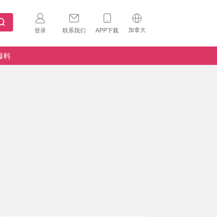
加拿大
登录
联系我们
APP下载
🇺🇸
美国
爆料
🇨🇳
中国
🇨🇦
加拿大
扫码下载 App
🇬🇧
英国
Download on the
App Store
🇩🇪
德国
Download the
Android App
🇫🇷
法国
🇮🇹
意大利
🇦🇺
澳洲