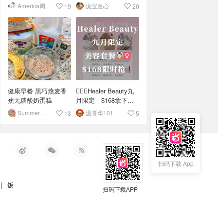
历
America周末快讯
泷宝童心
19
20
健康早餐 黑巧燕麦香
💆🏻‍♀️Healer Beauty九
蕉无糖酸奶蛋糕
月限定｜$168拿下原
价$216套餐
Summer在漂流
温哥华101
13
5
扫码下载 App
|
饭
扫码下载APP