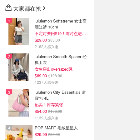
🇳🇿
新西兰
大家都在抢
lululemon Softstreme 女士高
腰短裤 10cm
不定时变回$19！随时点进来看
$29.00
$88.00
2162人感兴趣
lululemon Smooth Spacer 经
典卫衣
女生穿出oversized风
$69.00
$128.00
1237人感兴趣
lululemon City Essentials 肩
背包 4L
热卖！库存紧张
$54.00
$108.00
1139人感兴趣
POP MART 毛绒星星人
$29.99
$33.99