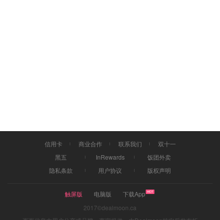
信用卡
商业合作
联系我们
双十一
黑五
InRewards
饭团外卖
隐私条款
用户协议
版权声明
触屏版
电脑版
下载App
2017©dealmoon.ca