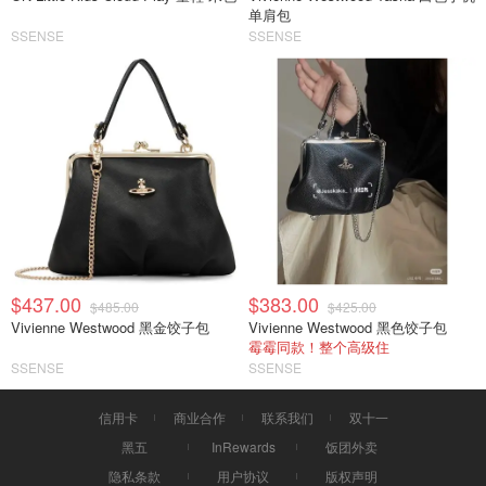
单肩包
SSENSE
SSENSE
$437.00
$383.00
$485.00
$425.00
Vivienne Westwood 黑金饺子包
Vivienne Westwood 黑色饺子包
霉霉同款！整个高级住
SSENSE
SSENSE
信用卡
商业合作
联系我们
双十一
黑五
InRewards
饭团外卖
隐私条款
用户协议
版权声明