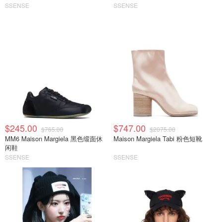
SSENSE
SSENSE
$245.00
$747.00
$765.00
$2075.00
MM6 Maison Margiela 黑色缎面休
Maison Margiela Tabi 粉色短靴
闲鞋
SSENSE
SSENSE