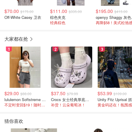
$70.00
$111.00
$195.00
$175.00
$335.00
$415.00
Off-White Casey 卫衣
棕色夹克
open
经典棕色
大家都在抢
1
2
3
$29.00
$37.50
$53.99
$88.00
$79.99
$109.00
lululemon Softstreme 女士高腰短裤 10cm
Crocs 女士经典厚底凉鞋
不定时变回$19！随时点进来看
补货！云朵葡萄冰！
猜你喜欢