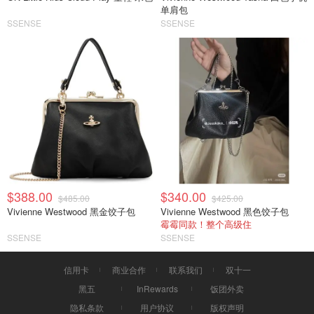
单肩包
SSENSE
SSENSE
$388.00
$340.00
$485.00
$425.00
Vivienne Westwood 黑金饺子包
Vivienne Westwood 黑色饺子包
霉霉同款！整个高级住
SSENSE
SSENSE
信用卡
商业合作
联系我们
双十一
黑五
InRewards
饭团外卖
隐私条款
用户协议
版权声明