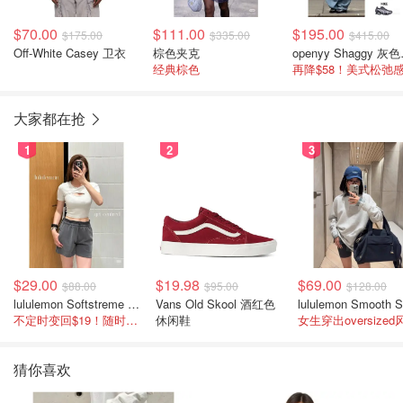
$70.00
$111.00
$195.00
$175.00
$335.00
$415.00
Off-White Casey 卫衣
棕色夹克
open
经典棕色
大家都在抢
1
2
3
$29.00
$19.98
$69.00
$88.00
$95.00
$128.00
lululemon Softstreme 女士高腰短裤 10cm
Vans Old Skool 酒红色
不定时变回$19！随时点进来看
休闲鞋
女生穿出oversized
猜你喜欢