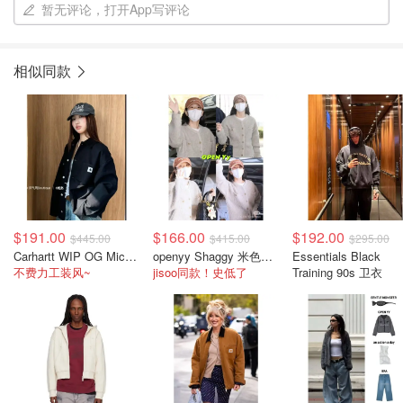
暂无评论，打开App写评论
相似同款
$191.00
$166.00
$192.00
$445.00
$415.00
$295.00
Carhartt WIP OG Michigan 工装夹克 黑色
openyy Shaggy 米色开衫 jisoo同款
Essentials Black
不费力工装风~
jisoo同款！史低了
Training 90s 卫衣