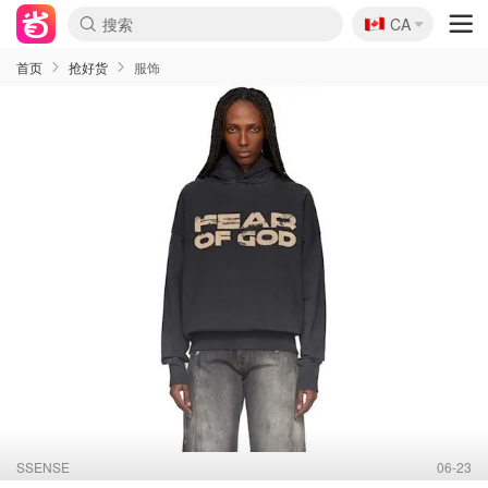
🇨🇦
CA
首页
抢好货
服饰
SSENSE
06-23