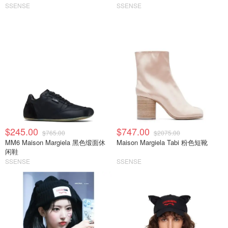
SSENSE
SSENSE
$245.00
$747.00
$765.00
$2075.00
MM6 Maison Margiela 黑色缎面休
Maison Margiela Tabi 粉色短靴
闲鞋
SSENSE
SSENSE