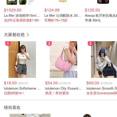
$1029.60
$124.99
$125.00
La Mer 浓缩精华15ml+液修霜50ml+
La Mer 沁润醒肤水 200毫升
Aesop 欧芹籽抗氧化
光2件正装就价值$1180
官网$170=73折
华液 60mL
大家都在抢
1
2
3
$19.00
$54.00
$69.00
$88.00
$108.00
$128.00
lululemon Softstreme 女士高腰短裤 10cm
lululemon City Essentials 肩背包 4L
仅限2码$19！
热卖！库存紧张
女生穿出oversized
猜你喜欢