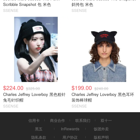
Scribble Snapshot 包 米色
斜挎包 米色
SSENSE
SSENSE
$224.00
$199.00
$325.00
$240.00
Charles Jeffrey Loverboy 黑色粗针
Charles Jeffrey Loverboy 黑色耳环
兔毛针织帽
装饰棒球帽
SSENSE
SSENSE
信用卡
商业合作
联系我们
双十一
黑五
InRewards
饭团外卖
隐私条款
用户协议
版权声明