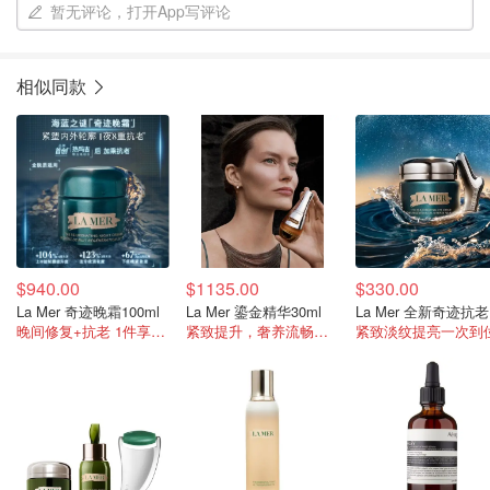
暂无评论，打开App写评论
相似同款
$940.00
$1135.00
$330.00
La Mer 奇迹晚霜100ml
La Mer 鎏金精华30ml
L
晚间修复+抗老 1件享送全礼
紧致提升，奢养流畅轮廓
紧致淡纹提亮一次到