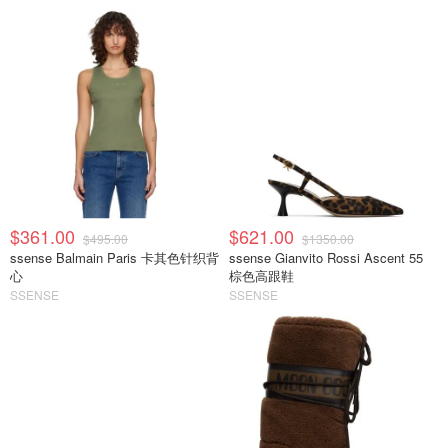
$361.00
$621.00
$495.00
$1350.00
ssense Balmain Paris 卡其色针织背
ssense Gianvito Rossi Ascent 55
心
棕色高跟鞋
SSENSE
SSENSE