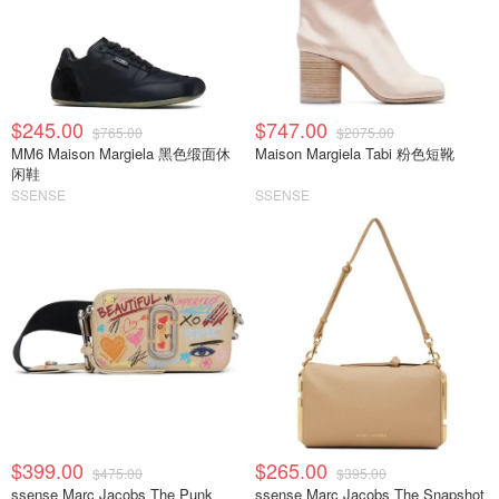
$245.00
$747.00
$765.00
$2075.00
MM6 Maison Margiela 黑色缎面休
Maison Margiela Tabi 粉色短靴
闲鞋
SSENSE
SSENSE
$399.00
$265.00
$475.00
$395.00
ssense Marc Jacobs The Punk
ssense Marc Jacobs The Snapshot