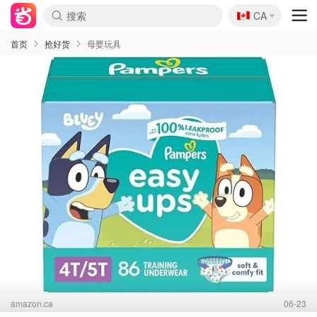
🇨🇦
CA
首页
抢好货
母婴玩具
amazon.ca
06-23