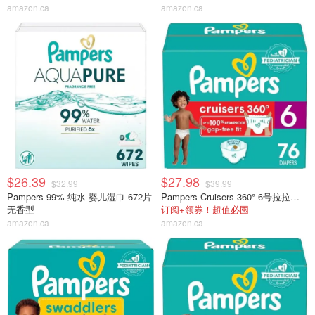
amazon.ca
amazon.ca
$26.39
$27.98
$32.99
$39.99
Pampers 99% 纯水 婴儿湿巾 672片
Pampers Cruisers 360° 6号拉拉裤 76片
无香型
订阅+领券！超值必囤
amazon.ca
amazon.ca