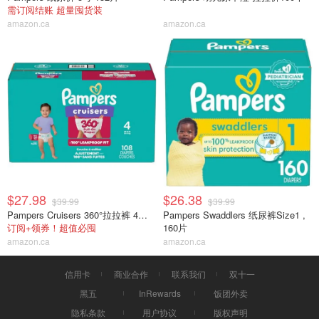
需订阅结账 超量囤货装
amazon.ca
amazon.ca
$27.98
$26.38
$39.99
$39.99
Pampers Cruisers 360°拉拉裤 4号 108片
Pampers Swaddlers 纸尿裤Size1 ,
订阅+领券！超值必囤
160片
amazon.ca
amazon.ca
信用卡
商业合作
联系我们
双十一
黑五
InRewards
饭团外卖
隐私条款
用户协议
版权声明