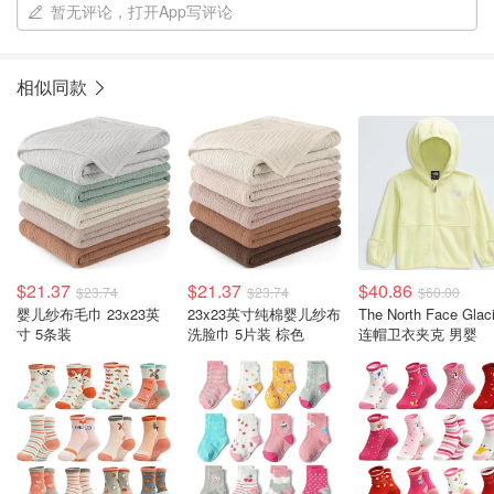
暂无评论，打开App写评论
相似同款
$21.37
$21.37
$40.86
$23.74
$23.74
$60.00
婴儿纱布毛巾 23x23英
23x23英寸纯棉婴儿纱布
The North Face Glaci
寸 5条装
洗脸巾 5片装 棕色
连帽卫衣夹克 男婴