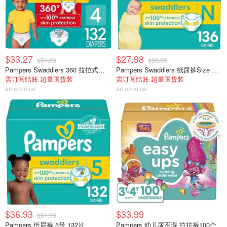
$33.27
$27.98
$51.99
$39.99
Pampers Swaddlers 360 拉拉式尿布，4 码，132 片
Pampers Swaddlers 纸尿裤Size Newborn , 136个
需订阅结账 超量囤货装
需订阅结账 超量囤货装
amazon.ca
amazon.ca
$36.93
$33.99
$51.99
Pampers 纸尿裤 5号 132片
Pampers 幼儿尿不湿 拉拉裤100个