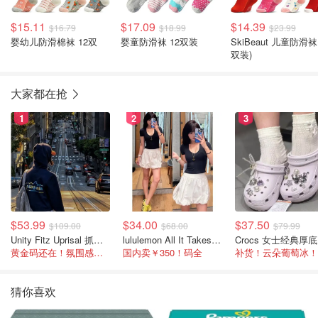
$15.11
$17.09
$14.39
$16.79
$18.99
$23.99
婴幼儿防滑棉袜 12双
婴童防滑袜 12双装
SkiBeaut 儿童防滑袜
双装)
大家都在抢
1
2
3
$53.99
$34.00
$37.50
$109.00
$68.00
$79.99
Unity Fitz Uprisal 抓绒卫衣
lululemon All It Takes Nulu 罗纹V领短袖T恤
C
黄金码还在！氛围感之神
国内卖￥350！码全
补货！云朵葡萄冰！
猜你喜欢