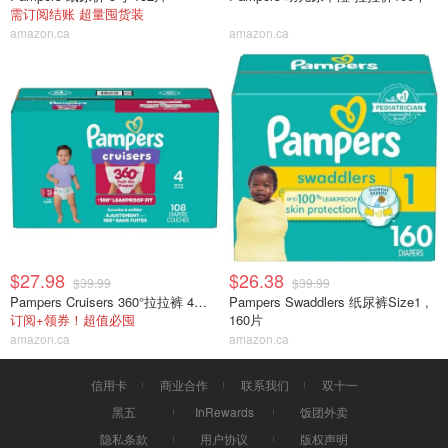
需订阅结账 超量囤货装
amazon.ca
amazon.ca
$27.98
$26.38
$39.99
$39.99
Pampers Cruisers 360°拉拉裤 4号 108片
Pampers Swaddlers 纸尿裤Size1 ,
订阅+领券！超值必囤
160片
amazon.ca
amazon.ca
信用卡
商业合作
联系我们
双十一
黑五
InRewards
饭团外卖
隐私条款
用户协议
版权声明