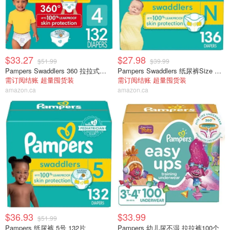
$33.27
$27.98
$51.99
$39.99
Pampers Swaddlers 360 拉拉式尿布，4 码，132 片
Pampers Swaddlers 纸尿裤Size Newborn , 136个
需订阅结账 超量囤货装
需订阅结账 超量囤货装
amazon.ca
amazon.ca
$36.93
$33.99
$51.99
Pampers 纸尿裤 5号 132片
Pampers 幼儿尿不湿 拉拉裤100个