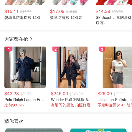
$15.11
$17.09
$14.39
$16.79
$18.99
$23.99
婴幼儿防滑棉袜 12双
婴童防滑袜 12双装
SkiBeaut 儿童防滑袜
双装)
大家都在抢
1
2
3
$42.28
$249.00
$29.00
$89.50
$348.00
$88.00
Polo Ralph Lauren French Terry 女童连帽卫衣 7-16码
Wunder Puff 羽绒服 600蓬松度
之前$66.96
有细闪的黑色 拍照好看
猜你喜欢