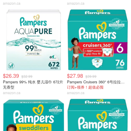
amazon.ca
amazon.ca
$26.39
$27.98
$32.99
$39.99
Pampers 99% 纯水 婴儿湿巾 672片
Pampers Cruisers 360° 6号拉拉裤 76片
无香型
订阅+领券！超值必囤
amazon.ca
amazon.ca