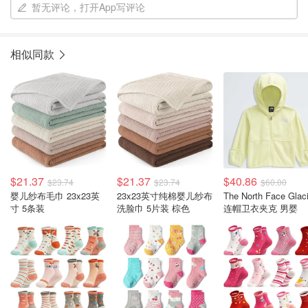
暂无评论，打开App写评论
相似同款
$21.37
$21.37
$40.86
$23.74
$23.74
$60.00
婴儿纱布毛巾 23x23英
23x23英寸纯棉婴儿纱布
The North Face Glaci
寸 5条装
洗脸巾 5片装 棕色
连帽卫衣夹克 男婴