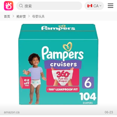
🇨🇦
CA
首页
抢好货
母婴玩具
amazon.ca
06-23