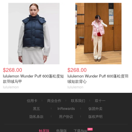
$268.00
$268.00
lululemon Wunder Puff 600蓬松度短
lululemon Wunder Puff 600蓬松度羽
款羽绒马甲
绒短款背心
lululemon
lululemon
信用卡
商业合作
联系我们
双十一
黑五
InRewards
饭团外卖
隐私条款
用户协议
版权声明
触屏版
电脑版
下载App