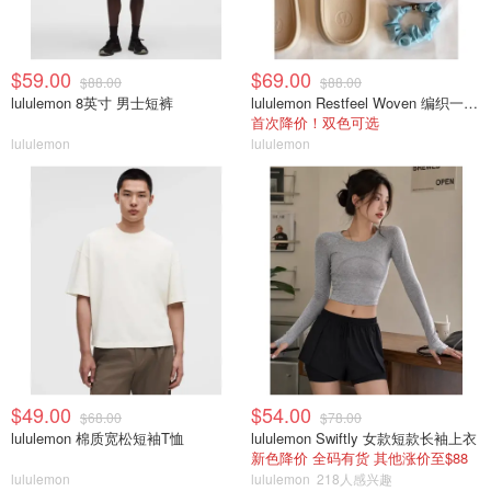
$59.00
$69.00
$88.00
$88.00
lululemon 8英寸 男士短裤
lululemon Restfeel Woven 编织一字拖
首次降价！双色可选
lululemon
lululemon
$49.00
$54.00
$68.00
$78.00
lululemon 棉质宽松短袖T恤
lululemon Swiftly 女款短款长袖上衣
新色降价 全码有货 其他涨价至$88
lululemon
lululemon
218人感兴趣