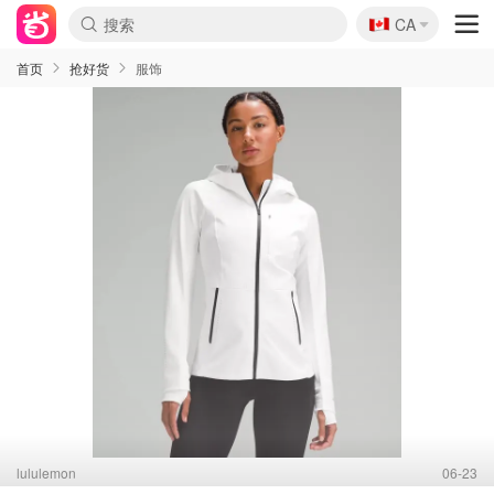
🇨🇦
CA
首页
抢好货
服饰
lululemon
06-23