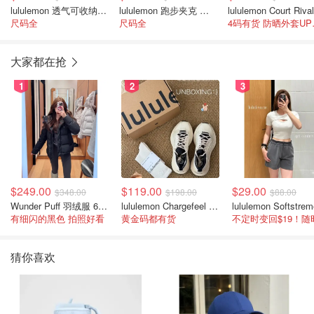
lululemon 透气可收纳跑步夹克 女款
lululemon 跑步夹克 女士
尺码全
尺码全
4码有
大家都在抢
1
2
3
$249.00
$119.00
$29.00
$348.00
$198.00
$88.00
Wunder Puff 羽绒服 600蓬松度
lululemon Chargefeel 3 男士运动鞋
有细闪的黑色 拍照好看
黄金码都有货
猜你喜欢