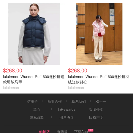
$268.00
$268.00
lululemon Wunder Puff 600蓬松度短
lululemon Wunder Puff 600蓬松度羽
款羽绒马甲
绒短款背心
lululemon
lululemon
信用卡
商业合作
联系我们
双十一
黑五
InRewards
饭团外卖
隐私条款
用户协议
版权声明
触屏版
电脑版
下载App