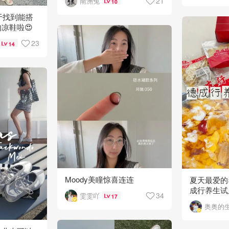
21
南洲兔
10
终于找到能搭
凉鞋啦😍
23
14
Moody美瞳惊喜连连
夏天最爱的
成行养生试用
34
雯雯吖
17