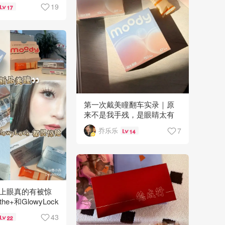
19
17
第一次戴美瞳翻车实录｜原
来不是我手残，是眼睛太有
自己的想法😂
7
乔乐乐
14
新品上眼真的有被惊
he+和GlowyLock
43
22