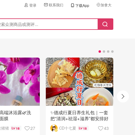
联系我们
加拿大
登录
下载App
🇺🇸
美国
🇨🇳
中国
🇨🇦
加拿大
🇬🇧
英国
🇩🇪
德国
🇫🇷
法国
🇮🇹
意大利
🇦🇺
澳洲
ire高端沐浴露🌿洗
✨德成行夏日养生礼包｜一套
Ma
敷面膜
把“清润+祛湿+滋养”都安排好
实测
🇳🇿
新西兰
的日常养生组合
27
43
吃猪猪
CD十七夏
16
18