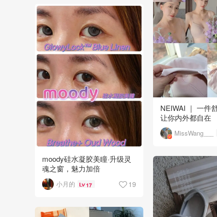
NEIWAI ｜ 一件
让你内外都自在
MissWang___
moody硅水凝胶美瞳·升级灵
魂之窗，魅力加倍
19
小月的
17