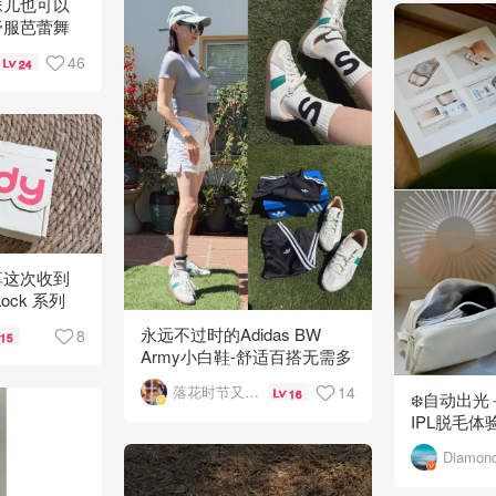
妹儿也可以
舒服芭蕾舞
46
24
享这次收到
Lock 系列
永远不过时的Adidas BW
8
15
Army小白鞋-舒适百搭无需多
夸！✌️
14
落花时节又逢君
16
❄️自动出
IPL脱毛体验
Diamon