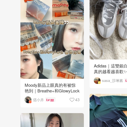
Adidas｜這雙
真的越看越喜歡✨
sasa_莎琳酱
Moody新品上眼真的有被惊
艳到｜Breathe+和GlowyLock
怎么选👀
43
偲小卉
22