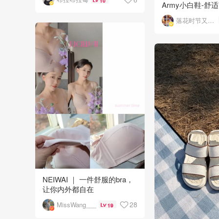
10
Army小白鞋-舒
夸！✌️
落花时节又逢君
NEIWAI ｜ 一件舒服的bra，
让你内外都自在
28
MissWang___
19