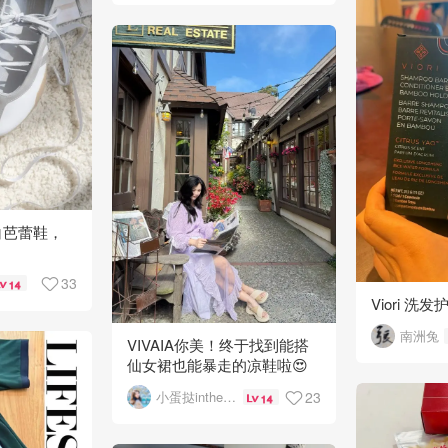
銀白芭蕾鞋，
33
14
Viori 洗
南洲兔
VIVAIA你美！终于找到能搭
仙女裙也能暴走的凉鞋啦😍
23
小蛋挞inthesky
14