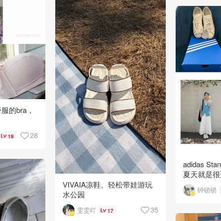
舒服的bra，
28
19
adidas Sta
夏天就是很
盈的小白鞋
VIVAIA凉鞋、轻松带娃游玩
钟锁锁
水公园
35
雯雯吖
17