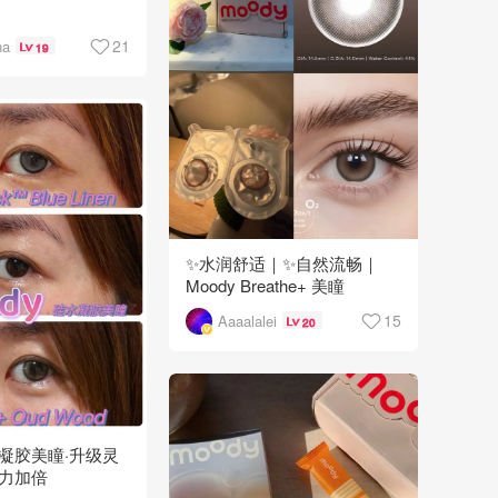
21
na
19
✨水润舒适｜✨自然流畅｜
Moody Breathe+ 美瞳
15
Aaaalalei
20
水凝胶美瞳·升级灵
力加倍