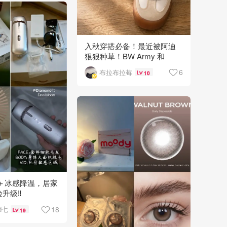
入秋穿搭必备！最近被阿迪
狠狠种草！BW Army 和
Sambae 值得拥有！
6
布拉布拉莓
10
光＋冰感降温，居家
升级‼️
18
d七
19