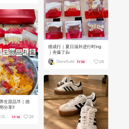
德成行｜夏日滋补进行时ing
｜夯爆了👍
28
DianeXu92
22
养生甜品🍑｜德
分享‼️
26
奥奥的生活日记
18