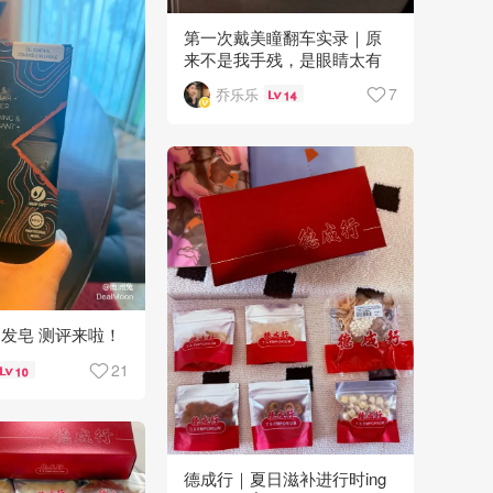
第一次戴美瞳翻车实录｜原
来不是我手残，是眼睛太有
自己的想法😂
7
乔乐乐
14
发护发皂 测评来啦！
21
10
德成行｜夏日滋补进行时ing