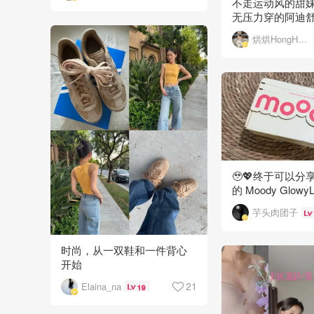
不走运动风的甜
无压力穿的阿迪
鞋🩰
烘烘HongHong
🥹💖终于可以分
的 Moody Glowy
啦！！
芋头肉团子
时尚，从一双鞋和一件背心
开始
21
Elaina_na
19