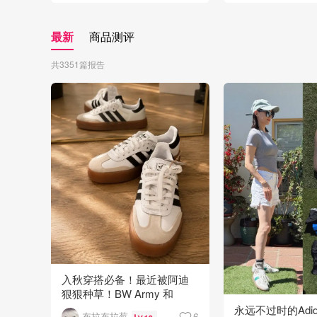
最新
商品测评
共
3351
篇报告
入秋穿搭必备！最近被阿迪
狠狠种草！BW Army 和
Sambae 值得拥有！
永远不过时的Adid
6
布拉布拉莓