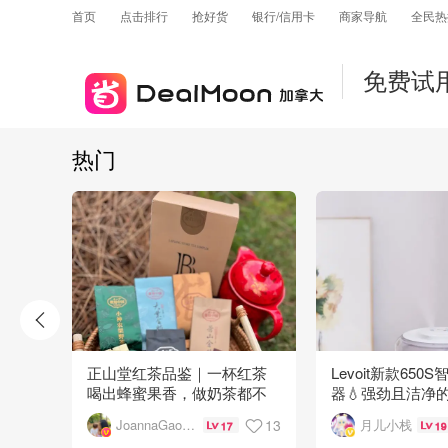
首页
点击排行
抢好货
银行/信用卡
商家导航
全民热
免费试
热门
式套装
正山堂红茶品鉴｜一杯红茶
Levoit新款65
喝出蜂蜜果香，做奶茶都不
器💧强劲且洁净
用额外加糖！
2
13
JoannaGaoSLP
月儿小栈
17
19