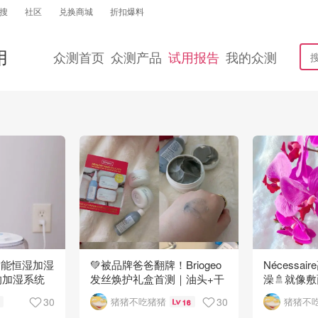
搜
社区
兑换商城
折扣爆料
用
众测首页
众测产品
试用报告
我的众测
0S智能恒湿加湿
💚被品牌爸爸翻牌！Briogeo
Nécessa
的加湿系统
发丝焕护礼盒首测｜油头+干
澡🚿就像
发真的被拿捏了
30
30
猪猪不吃猪猪
猪猪不
16