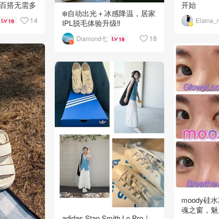
适百搭无需多
开始
❄️自动出光＋冰感降温，居家
14
Elaina_
16
IPL脱毛体验升级‼️
18
Diamond七
19
moody硅
魂之窗，魅
adidas Stan Smith Lo Pro｜