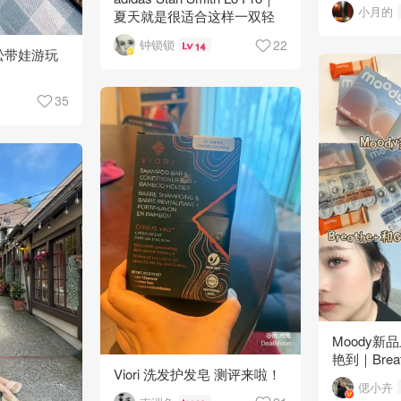
小月的
夏天就是很适合这样一双轻
盈的小白鞋
22
钟锁锁
14
轻松带娃游玩
35
Moody
艳到｜Breat
Viori 洗发护发皂 测评来啦！
怎么选👀
偲小卉