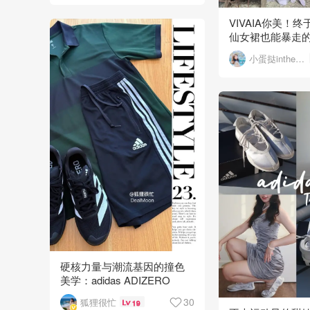
VIVAIA你美！
仙女裙也能暴走的
小蛋挞inthesky
硬核力量与潮流基因的撞色
美学：adidas ADIZERO
Dropset Pro 解锁夏日爆棚男
30
狐狸很忙
19
友力！