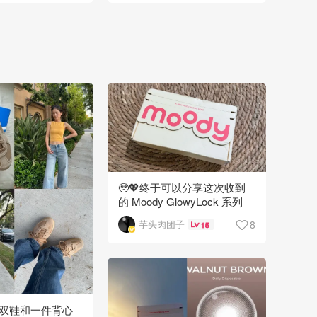
🥹💖终于可以分享这次收到
的 Moody GlowyLock 系列
啦！！
8
芋头肉团子
15
双鞋和一件背心