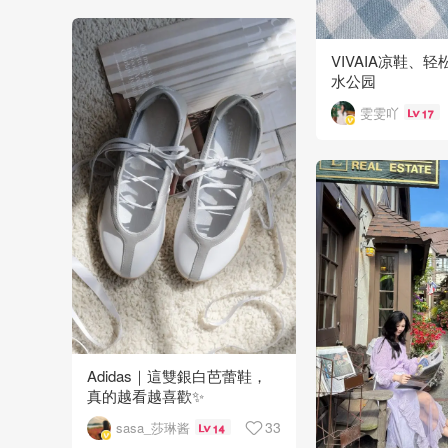
VIVAIA凉鞋、
水公园
雯雯吖
17
Adidas｜這雙銀白芭蕾鞋，
真的越看越喜歡✨
33
sasa_莎琳酱
14