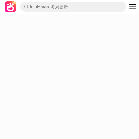
lululemon 每周更新
加拿大演出&体育比赛
加拿大新闻
Costco 实拍 实时更新
动漫追番网站
Amazon 每日折扣
始祖鸟折扣
Apple
Stanley 4折起
Alo Yoga 全场7折收爆款
回国机票
Aritzia 3折起