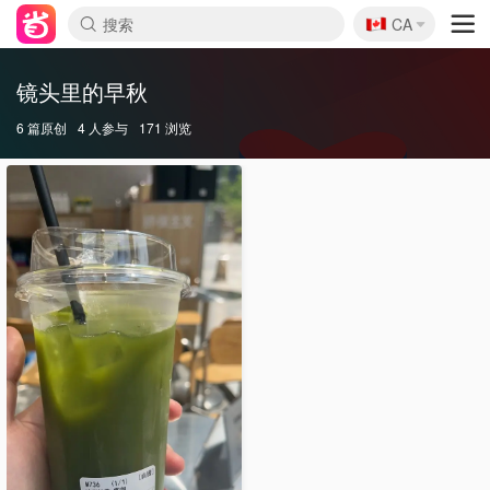
🇨🇦
CA
镜头里的早秋
6 篇原创
4 人参与
171 浏览