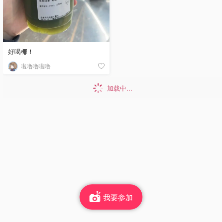
好喝椰！
啦噜噜啦噜
加载中...
我要参加