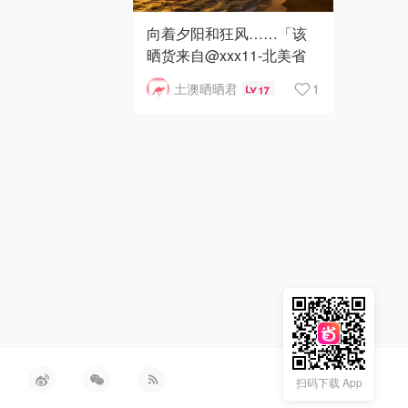
向着夕阳和狂风……「该
晒货来自@xxx11-北美省
钱快报，版权归原作者所
土澳晒晒君
1
17
有」
扫码下载 App