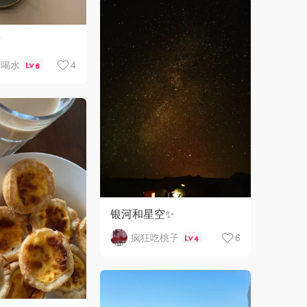
茶
真喝水
4
6
银河和星空✨
疯狂吃桃子
6
4