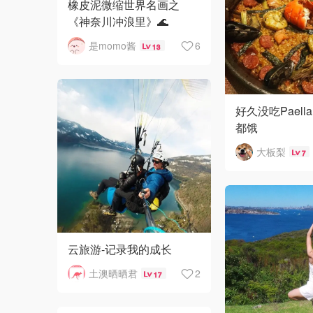
橡皮泥微缩世界名画之
《神奈川冲浪里》🌊
是momo酱
6
13
好久没吃Pael
都饿
大板梨
7
云旅游-记录我的成长
土澳晒晒君
2
17