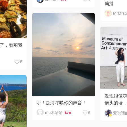
葡撻
MrMrsS
la了，看图我
5
发现很像OF
听！是海呼唤你的声音！
箭头的墙
🤣
mu木哈哈
6
9
在日本Vint
复古链条