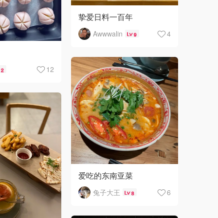
挚爱日料一百年
Awwwalin
4
9
12
2
爱吃的东南亚菜
兔子大王
6
8