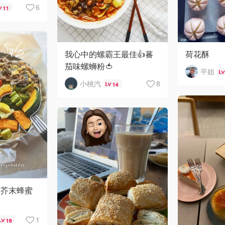
6
11
我心中的螺霸王最佳👍蕃
荷花酥
茄味螺蛳粉🍅
平姐
小桃汽
8
14
｜芥末蜂蜜
1
16