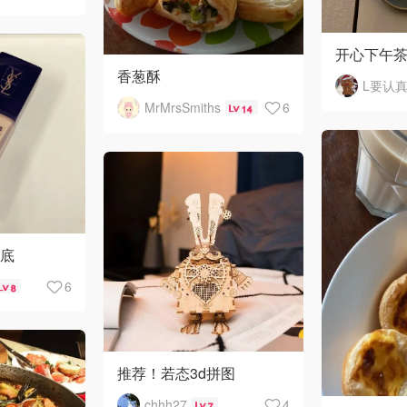
开心下午
香葱酥
L要认
MrMrsSmiths
6
14
粉底
6
8
推荐！若态3d拼图
chhh27
4
7