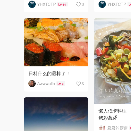
YHXTCTP
3
YHXTCTP
11
日料什么的最棒了！
Awwwalin
3
9
懒人低卡料理
烤彩蔬🌈
君君的厨房