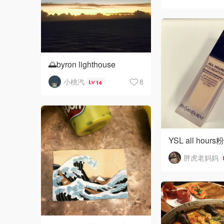
🌅byron lighthouse
小桃汽
8
14
YSL all hours
胖虎老妈妈