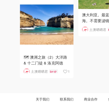
澳大利亚。最
海。不需要滤镜。t
back!「该晒货
土澳晒晒君
@MISSYURA
省钱快报，版
🗺 澳洲之旅（2）大洋路
& 十二门徒 & 洛克阿德
土澳晒晒君
1
17
关于我们
联系我们
商业合作