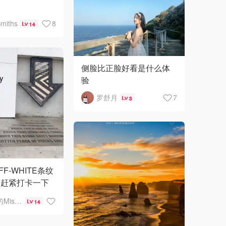
miths
8
14
侧脸比正脸好看是什么体
验
罗舒月
7
3
F-WHITE条纹
，赶紧打卡一下
爱说话的Miss咕
14
age店淘的Dior
包，太好搭了，