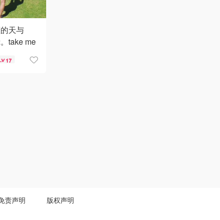
稀饭❤️
蓝的天与
ake me
来自
17
CHEL-北美
权
免责声明
版权声明