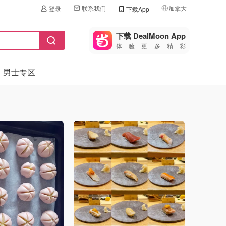
联系我们
加拿大
登录
下载App
🇺🇸
美国
下载 DealMoon App
体验更多精彩
🇨🇳
中国
男士专区
🇨🇦
加拿大
🇬🇧
英国
🇩🇪
德国
🇫🇷
法国
🇮🇹
意大利
🇦🇺
澳洲
🇳🇿
新西兰