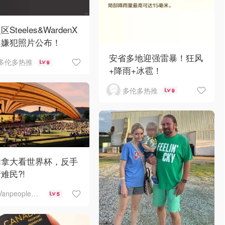
Steeles&WardenX
案嫌犯照片公布！
安省多地迎强雷暴！狂风
多伦多热推
9
+降雨+冰雹！
多伦多热推
9
加拿大看世界杯，反手
难民?!
Vanpeople人在温哥华
5