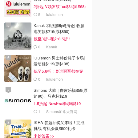
2折起 V领罗纹Tee$34(原$68)
5
lululemon
Kanuk 羽绒服断码清仓| 收腰
泡芙款$216(原$850)
低至3折+额外8.5折！
0
Kanuk
lululemon 男士特价鞋子专场|
运动鞋$119(原$198)
低至5.6折！奥运冠军都在穿
0
lululemon
Simons 大降 | 麂皮乐福$59(原
$190)、马克杯$2.9
1.5折起 NewEra棒球帽$19
1
Simons加拿大官网
IKEA 答题抽奖又来啦！完成
挑战 有机会赢$500礼卡
来抄答案>>