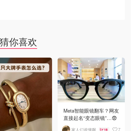
猜你喜欢
Meta智能眼镜翻车？网友
直接起名“变态眼镜”…😨
7
家人们谁懂啊
16