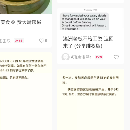
美食🥘 费大厨辣椒
肉
澳洲老板不给工资 追回
9
丢丢乐
13
来了 (分享维权版)
A班袁湘琴1
5