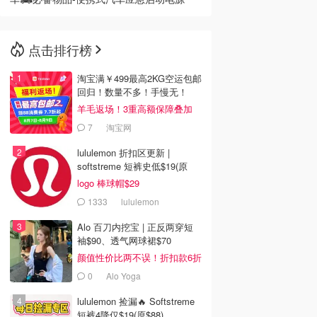
点击排行榜
淘宝满￥499最高2KG空运包邮
回归！数量不多！手慢无！
羊毛返场！3重高额保障叠加
7
淘宝网
lululemon 折扣区更新 |
softstreme 短裤史低$19(原
$88)
logo 棒球帽$29
1333
lululemon
Alo 百刀内挖宝 | 正反两穿短
袖$90、透气网球裙$70
颜值性价比两不误！折扣款6折
起
0
Alo Yoga
lululemon 捡漏🔥 Softstreme
短裤4降仅$19(原$88)