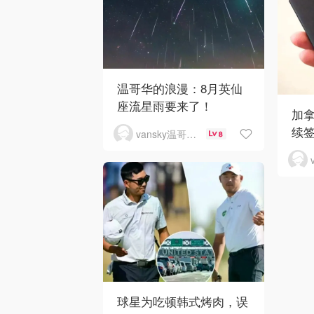
温哥华的浪漫：8月英仙
座流星雨要来了！
加
续
vansky温哥华天空
8
球星为吃顿韩式烤肉，误