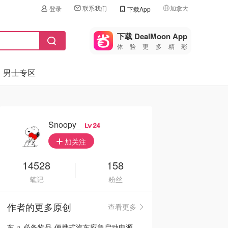
联系我们
加拿大
登录
下载App
🇺🇸
美国
下载 DealMoon App
体验更多精彩
🇨🇳
中国
男士专区
🇨🇦
加拿大
🇬🇧
英国
🇩🇪
德国
Snoopy_
24
🇫🇷
加关注
法国
🇮🇹
14528
158
意大利
笔记
粉丝
🇦🇺
澳洲
作者的更多原创
查看更多
🇳🇿
新西兰
车🛻必备物品-便携式汽车应急启动电源