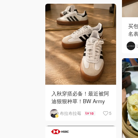
买包
名
入秋穿搭必备！最近被阿
迪狠狠种草！BW Army
和 Sambae 值得拥有！
5
布拉布拉莓
10