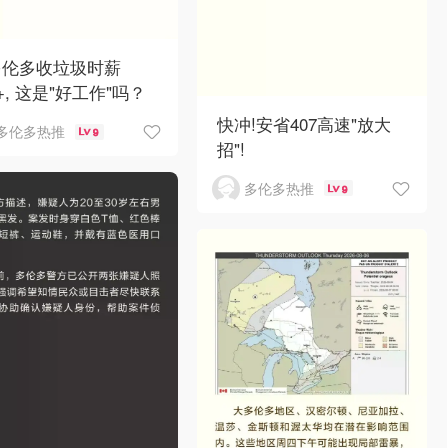
多伦多收垃圾时薪
0+, 这是"好工作"吗？
快冲!安省407高速"放大
多伦多热推
9
招"!
多伦多热推
9