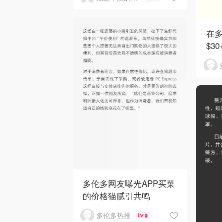
在
$3
多伦多网友曝光APP买菜
的价格猫腻引共鸣
多伦多热推
9