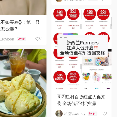
不如买表⌚️！第一只
表怎么选？
3
LuxMoon
12
🇳🇿纽村百货红点大促来
袭 全场低至4折捡漏
邪流纨wendy
11