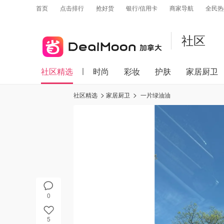
首页
点击排行
抢好货
银行/信用卡
商家导航
全民热
社区
社区精选
时尚
彩妆
护肤
家居厨卫
社区精选
家居厨卫
一片绿油油
0
5