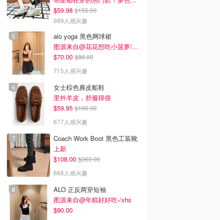
$59.98
$155.00
989人感兴趣
alo yoga 黑色网球裙
图源来自@花花想吃小菠萝/xhs
$70.00
$88.00
715人感兴趣
女士棕色麂皮船鞋
里外羊皮，舒服得很
$59.95
$190.00
677人感兴趣
Coach Work Boot 黑色工装靴
上新
$108.00
$360.00
668人感兴趣
ALO 正反两穿短袖
图源来自@年糕好好吃-/xhs
$90.00