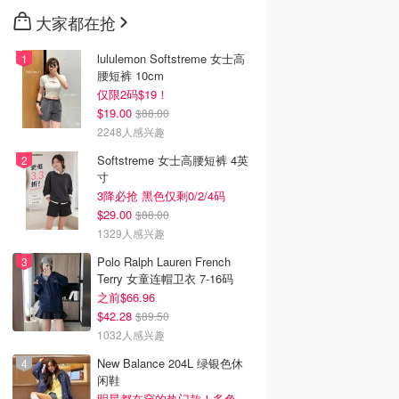
大家都在抢
lululemon Softstreme 女士高
腰短裤 10cm
仅限2码$19！
$19.00
$88.00
2248人感兴趣
Softstreme 女士高腰短裤 4英
寸
3降必抢 黑色仅剩0/2/4码
$29.00
$88.00
1329人感兴趣
Polo Ralph Lauren French
Terry 女童连帽卫衣 7-16码
之前$66.96
$42.28
$89.50
1032人感兴趣
New Balance 204L 绿银色休
闲鞋
明星都在穿的热门款！多色可选 3.8折