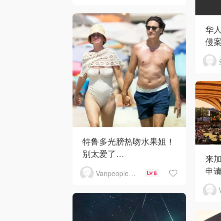
华人区
侵
特鲁多光膀热吻水果姐！
别太爱了…
来
申请
Vanpeople人在温哥华
5