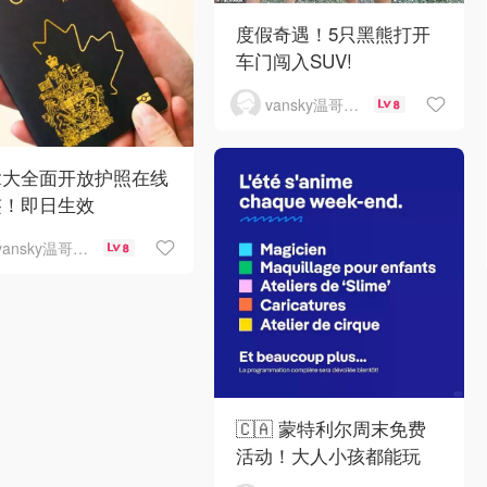
度假奇遇！5只黑熊打开
车门闯入SUV!
vansky温哥华天空
8
拿大全面开放护照在线
签！即日生效
vansky温哥华天空
8
🇨🇦 蒙特利尔周末免费
活动！大人小孩都能玩