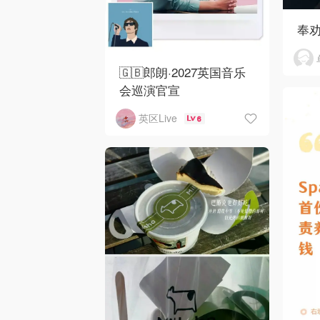
奉
🇬🇧郎朗·2027英国音乐
会巡演官宣
英区Live
6