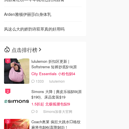
Arden雅顿伊丽莎白身体乳
风这么大的娇韵诗双萃真的好用吗
点击排行榜
lululemon 折扣区更新 |
Softstreme 短裤抄底$19(原
$88)
City Essentials 小粉包$54
1333
lululemon
Simons 大降 | 麂皮乐福$59(原
$190)、床品套装$19
1.5折起 北极狐腰包$29
0
Simons加拿大官网
Coach奥莱 疯狂大跳水💥格纹
麻将包$96(直降$63)！