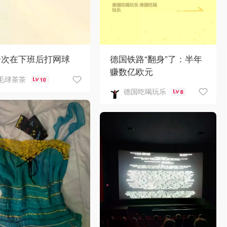
一次在下班后打网球
德国铁路“翻身”了：半年
赚数亿欧元
毛球茶茶
10
德国吃喝玩乐
8