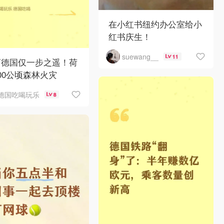
在小红书纽约办公室给小
红书庆生！
suewang__
11
离德国仅一步之遥！荷
00公顷森林火灾
德国吃喝玩乐
8