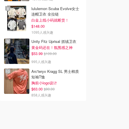
lululemon Scuba Evolve女士
连帽卫衣 全拉链
白金上线小码就断货！
$148.00
1095人感兴趣
Unity Fitz Uprisal 抓绒卫衣
黄金码还在！氛围感之神
$53.99
$109.00
995人感兴趣
Arc'teryx Kragg SL 男士棉质
短袖T恤
胸前小logo设计
$63.00
$90.00
858人感兴趣