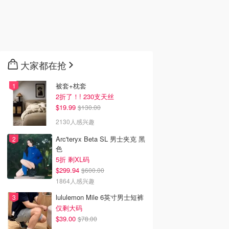
大家都在抢
被套+枕套
2折了！! 230支天丝
$19.99
$130.00
2130人感兴趣
Arc'teryx Beta SL 男士夹克 黑
色
5折 剩XL码
$299.94
$600.00
1864人感兴趣
lululemon Mile 6英寸男士短裤
仅剩大码
$39.00
$78.00