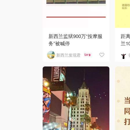
新西兰监狱900万“按摩服
距
务”被喊停
兰1
新西兰发现君
9