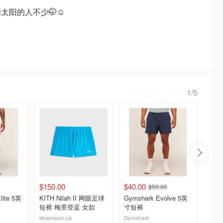
阳的人不少🤭☺️
1/5
$150.00
$40.00
$33.0
$50.00
lite 5英
KITH Nilah II 网眼足球
Gymshark Evolve 5英
Arc'
短裤 梅里登蓝 女款
寸短裤
袜 男
dealmoon.ca
Gymshark
Arc'te