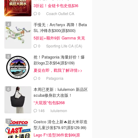
3折起！金链卡包史低$36
0
Coach Outlet CA
手慢无：Arc'teryx 再降！Beta
SL 冲锋衣$300(原$500)
5折起+额外9折 Gamma 夹克
$238
0
Sporting Life CA (CA)
抢！Patagonia 海量好价！爆
款logo卫衣$54(原$109)
夏促在即，戳我了解详情>>
0
Patagonia
本周已更新：lululemon 新品区
scuba修身款大改版！
“大屁股”包包$268
146
lululemon
0
$90.00
$72.00
$90.00
Costco 清仓上新🔥超火米菲造
teryx 超轻合成中筒
adidas Firebird 宽松长
Gymshark Energise 无
型儿童沙发$79.97(原$129.99)
装
裤
缝紧身裤
Lego F1造型36件套$99(原
ryx 始祖鸟
Footlocker加拿大官网
Gymshark