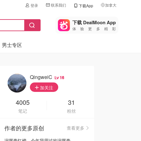
联系我们
加拿大
登录
下载App
🇺🇸
美国
下载 DealMoon App
体验更多精彩
🇨🇳
中国
男士专区
🇨🇦
加拿大
🇬🇧
英国
🇩🇪
德国
QingweiC
16
🇫🇷
加关注
法国
🇮🇹
4005
31
意大利
笔记
粉丝
🇦🇺
澳洲
作者的更多原创
查看更多
🇳🇿
新西兰
润唇膏红榜—今年我用过的润唇膏