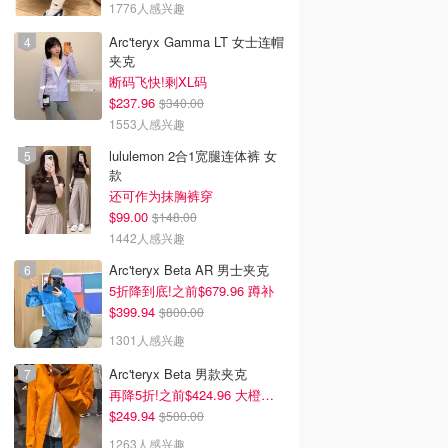
1776人感兴趣
Arc'teryx Gamma LT 女士连帽
夹克
断码飞快!剩XL码
$237.96
$340.00
1553人感兴趣
lululemon 2合1宽腿连体裤 女
款
还可作为抹胸裤穿
$99.00
$148.00
1442人感兴趣
Arc'teryx Beta AR 男士夹克
5折降到底!之前$679.96 蹲补
$399.94
$800.00
1301人感兴趣
Arc'teryx Beta 男款夹克
再降5折!之前$424.96 大橙子好显白 蹲补
$249.94
$500.00
1263人感兴趣