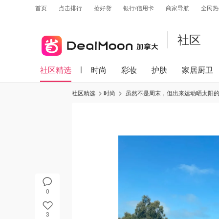
首页
点击排行
抢好货
银行/信用卡
商家导航
全民热
社区
社区精选
时尚
彩妆
护肤
家居厨卫
社区精选
时尚
虽然不是周末，但出来运动晒太阳的人
0
3