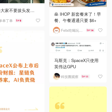
劝大家不要拔头发…
🥞 IHOP 新套餐来了！早
餐、午餐通通只要 $6+
单单丁单
6
Felix吃喝玩乐不破产
14
马斯克：SpaceX只使用
英伟达GPU
科技圈观察
11