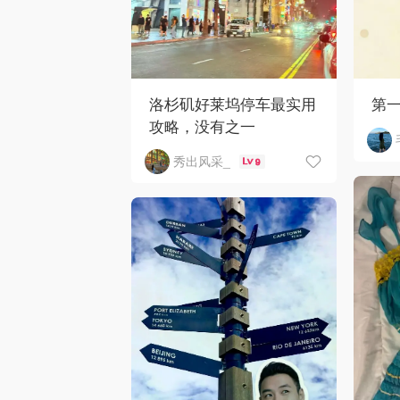
洛杉矶好莱坞停车最实用
第
攻略，没有之一
秀出风采_
9