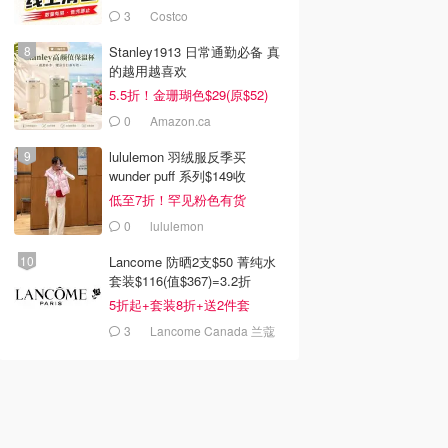
$159)
去购买
去购买
去购买
3
Costco
Stanley1913 日常通勤必备 真
的越用越喜欢
5.5折！金珊瑚色$29(原$52)
0
Amazon.ca
lululemon 羽绒服反季买
wunder puff 系列$149收
低至7折！罕见粉色有货
0
lululemon
Lancome 防晒2支$50 菁纯水
套装$116(值$367)=3.2折
5折起+套装8折+送2件套
3
Lancome Canada 兰蔻
加拿大官网