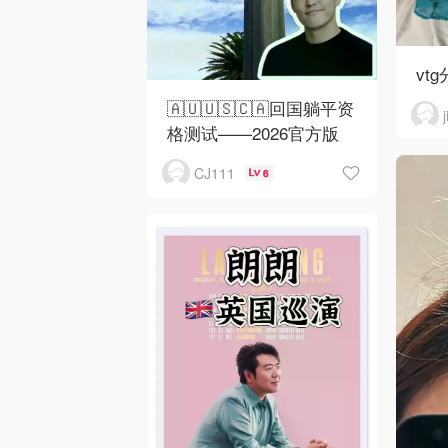
vtg
🇦🇺🇺🇸🇨🇦回国躺平资
格测试——2026官方版
CJ111
6