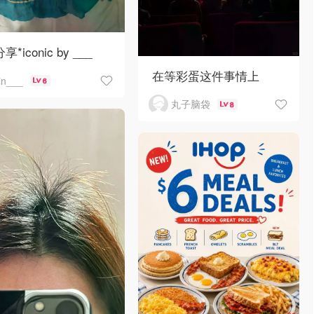
分享*iconic by ___
在等彩蛋这件事情上
jin___
6
丸子脑袋
8