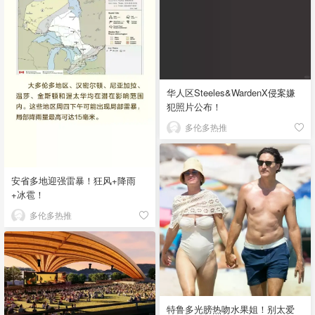
华人区Steeles&WardenX侵案嫌
犯照片公布！
多伦多热推
安省多地迎强雷暴！狂风+降雨
+冰雹！
多伦多热推
特鲁多光膀热吻水果姐！别太爱