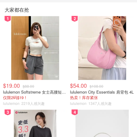
大家都在抢
1
2
$19.00
$54.00
$88.00
$108.00
lululemon Softstreme 女士高腰短裤 10cm
lululemon City Essentials 肩背包 4L
仅限2码$19！
热卖！库存紧张
lululemon
2219人感兴趣
lululemon
1347人感兴趣
3
4