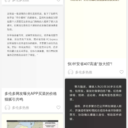
快冲!安省407高速"放大招"!
多伦多热推
多伦多网友曝光APP买菜的价格
猫腻引共鸣
多伦多热推