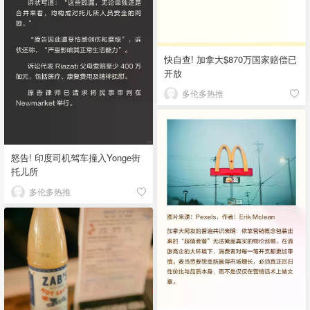
快自查! 加拿大$870万国家赔偿已
开放
多伦多热推
怒告! 印度司机驾车撞入Yonge街
托儿所
多伦多热推