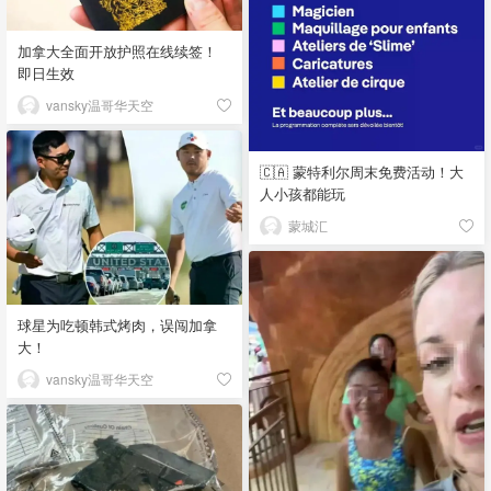
加拿大全面开放护照在线续签！
即日生效
vansky温哥华天空
🇨🇦 蒙特利尔周末免费活动！大
人小孩都能玩
蒙城汇
球星为吃顿韩式烤肉，误闯加拿
大！
vansky温哥华天空