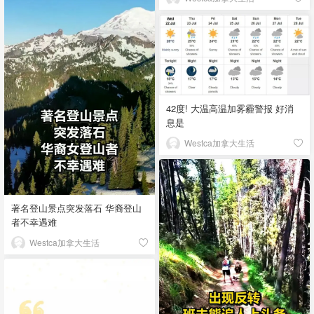
42度! 大温高温加雾霾警报 好消
息是
Westca加拿大生活
著名登山景点突发落石 华裔登山
者不幸遇难
Westca加拿大生活