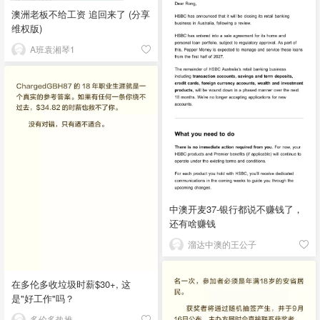
澳洲老板不给工资 追回来了 (分享
维权版)
A班袁湘琴1
中澳开麦37-银行都说不赚钱了，
还有啥赚钱
溜达中澳的王公子
在多伦多收垃圾时薪$30+, 这
是"好工作"吗？
多伦多热推