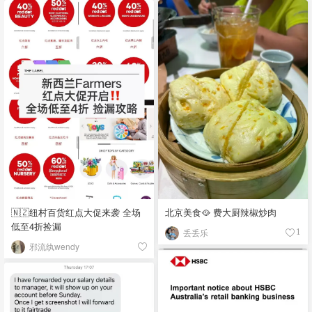
🇳🇿纽村百货红点大促来袭 全场
北京美食🥘 费大厨辣椒炒肉
低至4折捡漏
丢丢乐
1
邪流纨wendy