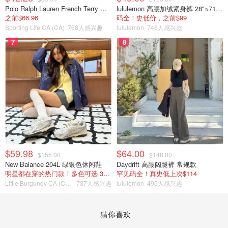
Polo Ralph Lauren French Terry 女童连帽卫衣 7-16码
lululemon 高腰加绒紧身裤 28"≈71cm 5个口袋
之前$66.96
码全！史低价，之前$99
Sporting Life CA (CA)
768人感兴趣
lululemon
746人感兴趣
7
8
$59.98
$64.00
$155.00
$148.00
New Balance 204L 绿银色休闲鞋
Daydrift 高腰阔腿裤 常规款
明星都在穿的热门款！多色可选 3.8折
罕见码全！真史低上次$114
Little Burgundy CA (CA）
737人感兴趣
lululemon
495人感兴趣
猜你喜欢