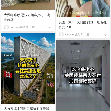
大温咖啡厅 恶汉向顾客挥枪！满
身武器
美国一家8口灭门案 婚姻千疮百孔
养女华裔
vansky温哥华天空
vansky温哥华天空
天方夜谭！特朗普威胁要在美加