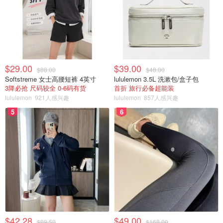
$29.00
$39.00
$88.00
$48.00
Softstreme 女士高腰短裤 4英寸
lululemon 3.5L 洗漱包/盒子包
3降必抢 尺码较全 0-6码有货
首折 旅行必备超能装
lululemon
921人感兴趣
lululemon
857人感兴趣
5
6
$42.28
$49.00
$89.50
$168.00