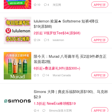
10
4
淘宝网
APP打开
lululemon 捡漏🔥 Softstreme 短裤4降仅
$19(原$88)
2折起 V领罗纹Tee$34(原$68)
24
5
lululemon
APP打开
限今天：Murad 八哥薅羊毛 买2送9件🎁含正
装面霜2瓶
6折起+叠送豪礼9件(值$300+)
5
14
Murad Canada
APP打开
Simons 大降 | 麂皮乐福$59(原$190)、马克杯
$2.9
1.5折起 NewEra棒球帽$19
4
Simons加拿大官网
APP打开