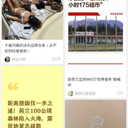
👙被问爆的泳衣品牌合集｜从平
价到轻奢都有✨
种点小草
19
新西兰监狱900万“按摩服务”被喊
停
新西兰发现君
1