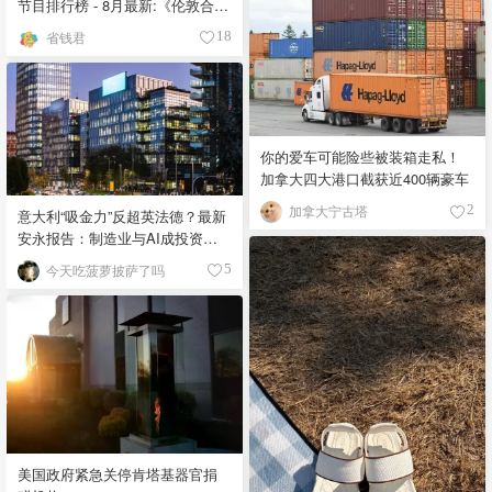
节目排行榜 - 8月最新:《​​伦敦合伙
人》回归啦
省钱君
18
你的爱车可能险些被装箱走私！
加拿大四大港口截获近400辆豪车
加拿大宁古塔
2
意大利“吸金力”反超英法德？最新
安永报告：制造业与AI成投资新
宠！
今天吃菠萝披萨了吗
5
美国政府紧急关停肯塔基器官捐