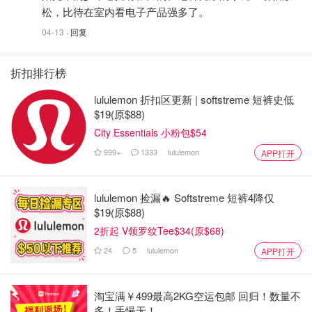
松，比待在室内看电子产品强多了。
04-13
· 回复
折扣排行榜
lululemon 折扣区更新 | softstreme 短裤史低
$19(原$88)
City Essentials 小粉包$54
999+
1333
lululemon
APP打开
lululemon 捡漏🔥 Softstreme 短裤4降仅
$19(原$88)
2折起 V领罗纹Tee$34(原$68)
24
5
lululemon
APP打开
淘宝满￥499最高2KG空运包邮 回归！数量不
多！手慢无！