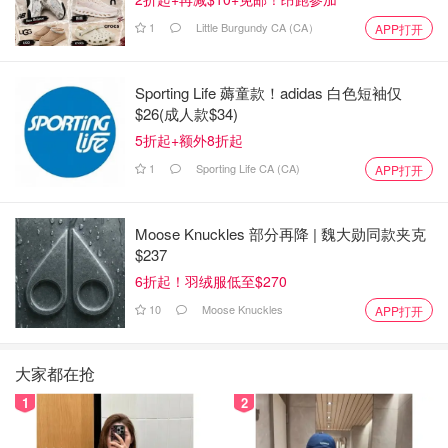
1
Little Burgundy CA (CA）
APP打开
Sporting Life 薅童款！adidas 白色短袖仅
$26(成人款$34)
5折起+额外8折起
1
Sporting Life CA (CA)
APP打开
Moose Knuckles 部分再降 | 魏大勋同款夹克
$237
6折起！羽绒服低至$270
10
Moose Knuckles
APP打开
大家都在抢
1
2