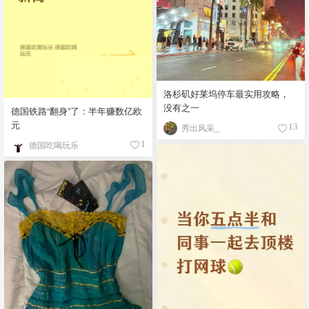
洛杉矶好莱坞停车最实用攻略，
没有之一
德国铁路“翻身”了：半年赚数亿欧
元
秀出风采_
13
德国吃喝玩乐
1