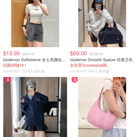
$19.00
$69.00
$88.00
$128.00
lululemon Softstreme 女士高腰短裤 10cm
lululemon Smooth Spacer 经典卫衣
仅限2码$19！
女生穿出oversized风
lululemon
2328人感兴趣
lululemon
894人感兴趣
3
4