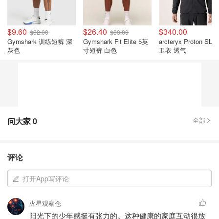
$9.60
$26.40
$340.00
$32.00
$88.00
Gymshark 训练短裤 深
Gymshark Fit Elite 5英
arcteryx Proton SL
灰色
寸短裤 白色
卫衣 透气
问大家
0
全部
评论
打开App写评论
火星观察仓
阳光下的少年感挺有张力的。这种健康的家庭互动很放