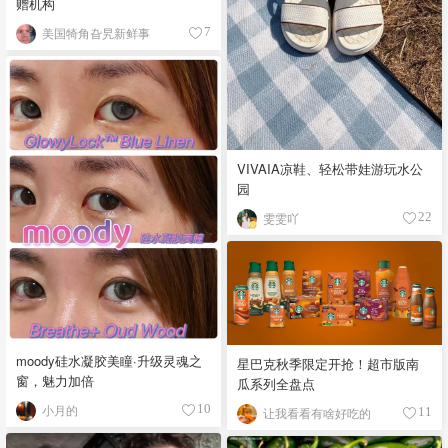
赠机构
美国犄角旮旯新鲜事
7
VIVAIA凉鞋、轻松带娃游玩水公
园
雯雯吖
22
moody硅水凝胶美瞳·升级灵魂之
星巴克秋季限定开抢！超市版南
窗，魅力加倍
瓜系列全盘点
小月的
10
让我看看有啥好吃的
11