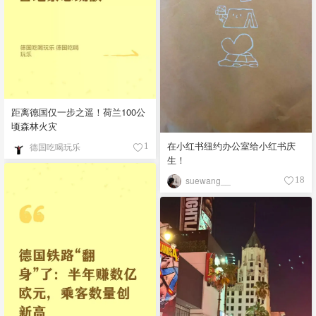
距离德国仅一步之遥！荷兰100公
顷森林火灾
在小红书纽约办公室给小红书庆
德国吃喝玩乐
1
生！
suewang__
18