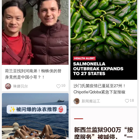
荷兰豆找到河南弟！蜘蛛侠的替
身竟然是中国小哥？！
沙门氏菌疫情已蔓延至27州！
琳娜贝尔
10
Chipotle/Qdoba紧急下架辣椒
新闻搬运工
18