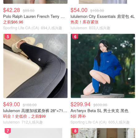
$42.28
$54.00
$89.50
$108.00
Polo Ralph Lauren French Terry 女童连帽卫衣 7-16码
lululemon City Essentials 肩背包 4L
之前$66.96
热卖！库存紧张
Sporting Life CA (CA)
894人感兴趣
lululemon
803人感兴趣
5
6
$49.00
$299.94
$168.00
$600.00
lululemon 高腰加绒紧身裤 28"≈71cm 5个口袋
Arc'teryx Beta SL 男士夹克 黑色
码全！史低价，之前$99
5折 蹲补
lululemon
712人感兴趣
Sporting Life CA (CA)
605人感兴趣
7
8