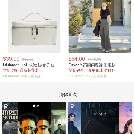
$39.00
$64.00
$48.00
$148.00
lululemon 3.5L 洗漱包/盒子包
Daydrift 高腰阔腿裤 常规款
首折 旅行必备超能装
罕见码全！真史低上次$114
lululemon
538人感兴趣
lululemon
479人感兴趣
猜你喜欢