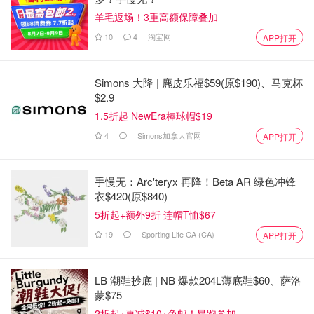
羊毛返场！3重高额保障叠加
10
4
淘宝网
APP打开
Simons 大降 | 麂皮乐福$59(原$190)、马克杯
$2.9
1.5折起 NewEra棒球帽$19
4
Simons加拿大官网
APP打开
手慢无：Arc'teryx 再降！Beta AR 绿色冲锋
衣$420(原$840)
5折起+额外9折 连帽T恤$67
19
Sporting Life CA (CA)
APP打开
LB 潮鞋抄底 | NB 爆款204L薄底鞋$60、萨洛
蒙$75
2折起+再减$10+免邮！昂跑参加