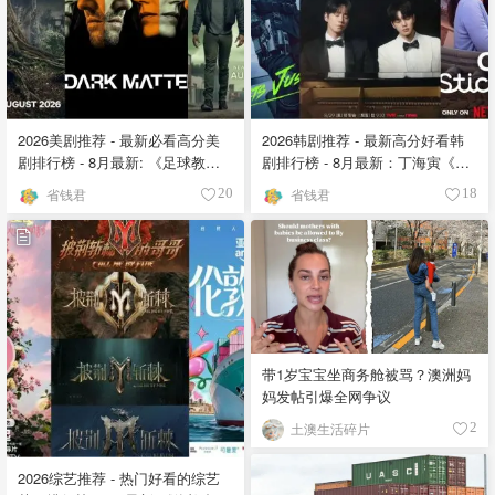
2026美剧推荐 - 最新必看高分美
2026韩剧推荐 - 最新高分好看韩
剧排行榜 - 8月最新: 《​​足球教练
剧排行榜 - 8月最新：丁海寅《我
》第四季回归！
的荒糖恋爱 》上线❣️
省钱君
省钱君
20
18
带1岁宝宝坐商务舱被骂？澳洲妈
妈发帖引爆全网争议
土澳生活碎片
2
2026综艺推荐 - 热门好看的综艺