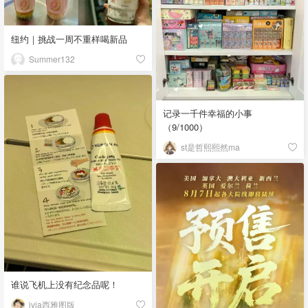
纽约｜挑战一周不重样喝新品
Summer132
记录一千件幸福的小事
（9/1000）
st是哲熙熙然ma
谁说飞机上没有纪念品呢！
ivia西雅图版