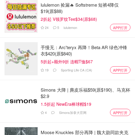
lululemon 捡漏🔥 Softstreme 短裤4降仅
$19(原$88)
2折起 V领罗纹Tee$34(原$68)
24
5
lululemon
APP打开
手慢无：Arc'teryx 再降！Beta AR 绿色冲锋
衣$420(原$840)
5折起+额外9折 连帽T恤$67
19
Sporting Life CA (CA)
APP打开
Simons 大降 | 麂皮乐福$59(原$190)、马克杯
$2.9
1.5折起 NewEra棒球帽$19
4
Simons加拿大官网
APP打开
Moose Knuckles 部分再降 | 魏大勋同款夹克