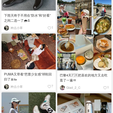
下雨天终于不用在“防水”和“好看”
之间二选一了🌧️👢
种点小草
1
PUMA又带着“芭蕾少女感”球鞋回
巴黎4天🇫🇷把喜欢的地方又去吃
归了🎀👟
逛了一遍🍴
种点小草
7
Glad_2_C
1