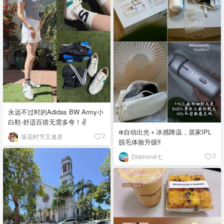
永远不过时的Adidas BW Army小
白鞋-舒适百搭无需多夸！✌️
❄️自动出光＋冰感降温，居家IPL
落花时节又逢君
2
脱毛体验升级‼️
Diamond七
2