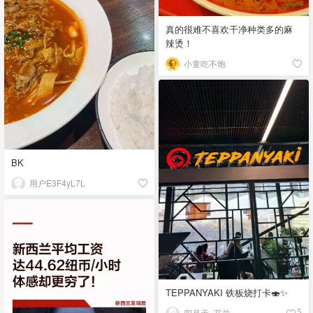
真的很难不喜欢干净种类多的麻
辣烫！
小童吃不饱
BK
用户E3F4yL7L
TEPPANYAKI 铁板烧打卡🍣✨
四月天_芬兰
5