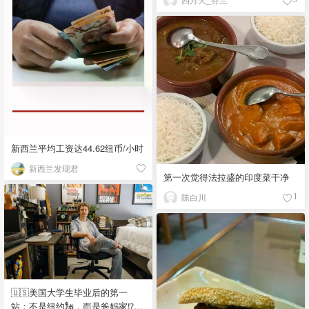
新西兰平均工资达44.62纽币/小时
新西兰发现君
第一次觉得法拉盛的印度菜干净
陈白川
1
🇺🇸美国大学生毕业后的第一
站：不是纽约🗽，而是爸妈家⁉️😂