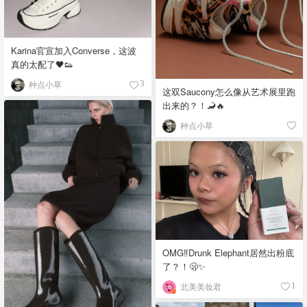
Karina官宣加入Converse，这波
真的太配了🖤👟
种点小草
3
这双Saucony怎么像从艺术展里跑
出来的？！🦂🔥
种点小草
OMG‼️Drunk Elephant居然出粉底
了？！🫢✨
北美美妆君
1