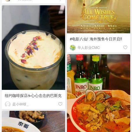
#电影八仙! 海外预售今日开启‼️
华人影业CMC
纽约咖啡探店☕️心心念念的巴斯克
是小钟呀_