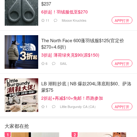
$237
6折起！羽绒服低至$270
11
Moose Knuckles
APP打开
The North Face 600蓬羽绒服$125(官定价
$270=4.6折)
3折起 薄荷绿夹克$90(原$150)
6
SAIL
APP打开
LB 潮鞋抄底 | NB 爆款204L薄底鞋$60、萨洛
蒙$75
2折起+再减$10+免邮！昂跑参加
1
Little Burgundy CA (CA）
APP打开
大家都在抢
1
2