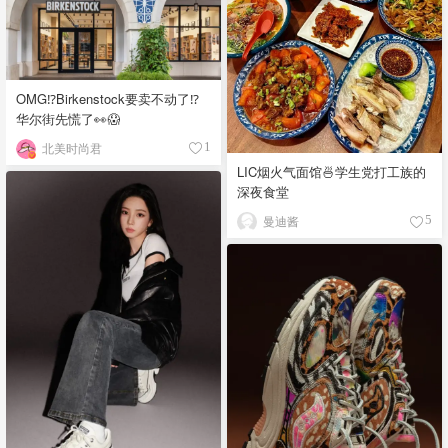
OMG⁉️Birkenstock要卖不动了⁉
华尔街先慌了👀😱
北美时尚君
1
LIC烟火气面馆🍜学生党打工族的
深夜食堂
曼迪酱
5