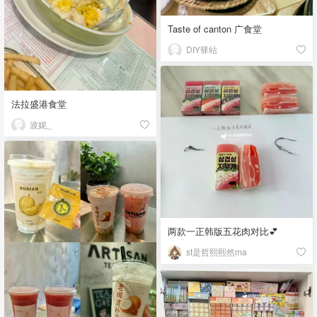
Taste of canton 广食堂
DIY驿站
法拉盛港食堂
波妮_
两款一正韩版五花肉对比💕
st是哲熙熙然ma