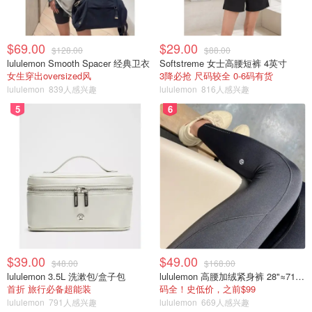
$69.00
$29.00
$128.00
$88.00
lululemon Smooth Spacer 经典卫衣
Softstreme 女士高腰短裤 4英寸
女生穿出oversized风
3降必抢 尺码较全 0-6码有货
lululemon
839人感兴趣
lululemon
816人感兴趣
5
6
$39.00
$49.00
$48.00
$168.00
lululemon 3.5L 洗漱包/盒子包
lululemon 高腰加绒紧身裤 28"≈71cm 5个口袋
首折 旅行必备超能装
码全！史低价，之前$99
lululemon
791人感兴趣
lululemon
669人感兴趣