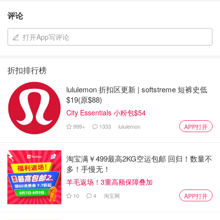
评论
打开App写评论
折扣排行榜
lululemon 折扣区更新 | softstreme 短裤史低
$19(原$88)
City Essentials 小粉包$54
999+
1333
lululemon
APP打开
淘宝满￥499最高2KG空运包邮 回归！数量不
多！手慢无！
羊毛返场！3重高额保障叠加
10
4
淘宝网
APP打开