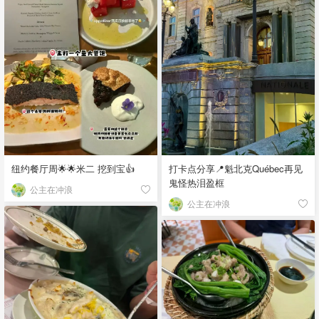
纽约餐厅周🌟🌟米二 挖到宝👍
打卡点分享📍魁北克Québec再见
鬼怪热泪盈框
公主在冲浪
公主在冲浪