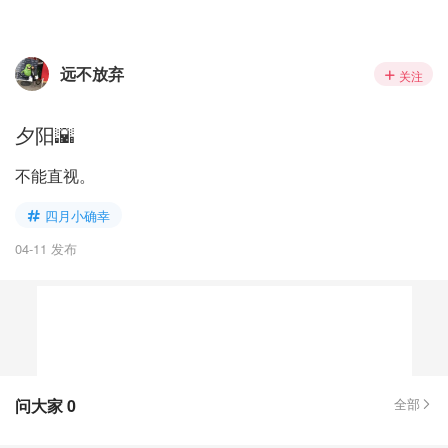
远不放弃
关注
夕阳🌇
不能直视。
四月小确幸
04-11 发布
问大家
0
全部