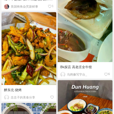
🏠
美国犄角旮旯新鲜事
1
Bk探店 高老庄全牛馆
乌鸦像写字台_
6
醉东北·烧烤
念念子的美食分享