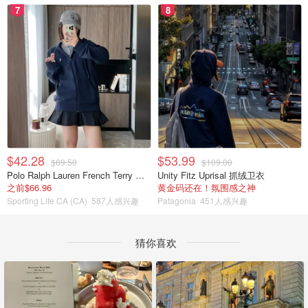
7
8
$42.28
$53.99
$89.50
$109.00
Polo Ralph Lauren French Terry 女童连帽卫衣 7-16码
Unity Fitz Uprisal 抓绒卫衣
之前$66.96
黄金码还在！氛围感之神
Sporting Life CA (CA)
587人感兴趣
Patagonia
451人感兴趣
猜你喜欢