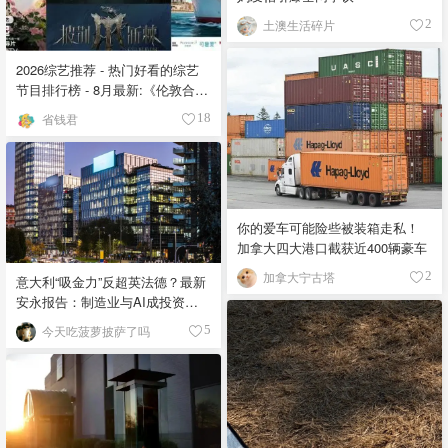
土澳生活碎片
2
2026综艺推荐 - 热门好看的综艺
节目排行榜 - 8月最新:《​​伦敦合伙
人》回归啦
省钱君
18
你的爱车可能险些被装箱走私！
加拿大四大港口截获近400辆豪车
加拿大宁古塔
2
意大利“吸金力”反超英法德？最新
安永报告：制造业与AI成投资新
宠！
今天吃菠萝披萨了吗
5