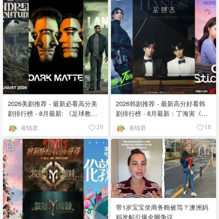
2026美剧推荐 - 最新必看高分美
2026韩剧推荐 - 最新高分好看韩
剧排行榜 - 8月最新: 《​​足球教练
剧排行榜 - 8月最新：丁海寅《我
》第四季回归！
的荒糖恋爱 》上线❣️
省钱君
省钱君
20
18
带1岁宝宝坐商务舱被骂？澳洲妈
妈发帖引爆全网争议