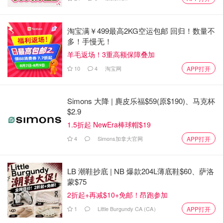
淘宝满￥499最高2KG空运包邮 回归！数量不
多！手慢无！
羊毛返场！3重高额保障叠加
10
4
淘宝网
APP打开
Simons 大降 | 麂皮乐福$59(原$190)、马克杯
$2.9
1.5折起 NewEra棒球帽$19
4
Simons加拿大官网
APP打开
LB 潮鞋抄底 | NB 爆款204L薄底鞋$60、萨洛
蒙$75
2折起+再减$10+免邮！昂跑参加
1
Little Burgundy CA (CA）
APP打开