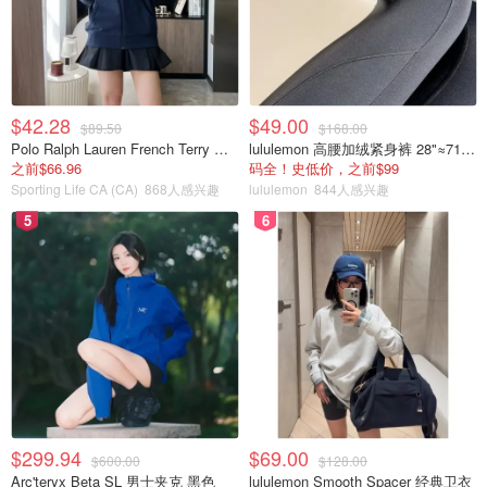
$42.28
$49.00
$89.50
$168.00
Polo Ralph Lauren French Terry 女童连帽卫衣 7-16码
lululemon 高腰加绒紧身裤 28"≈71cm 5个口袋
之前$66.96
码全！史低价，之前$99
Sporting Life CA (CA)
868人感兴趣
lululemon
844人感兴趣
5
6
$299.94
$69.00
$600.00
$128.00
Arc'teryx Beta SL 男士夹克 黑色
lululemon Smooth Spacer 经典卫衣