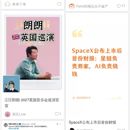
单单丁单
Felix吃喝玩乐不破产
15
🇬🇧郎朗·2027英国音乐会巡演官
宣
英区Live
1
SpaceX公布上市后首份财报