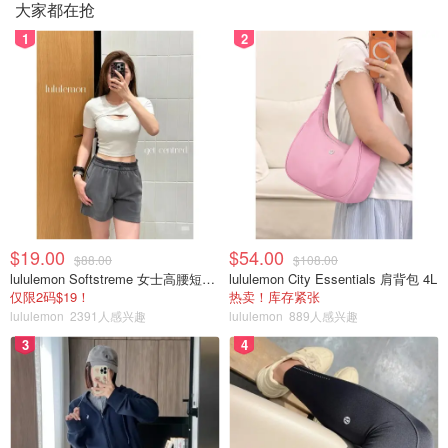
大家都在抢
1
2
$19.00
$54.00
$88.00
$108.00
lululemon Softstreme 女士高腰短裤 10cm
lululemon City Essentials 肩背包 4L
仅限2码$19！
热卖！库存紧张
lululemon
2391人感兴趣
lululemon
889人感兴趣
3
4