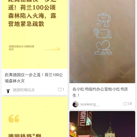
距离德国仅一步之遥！荷兰100公
顷森林火灾
在小红书纽约办公室给小红书庆
德国吃喝玩乐
1
生！
suewang__
18