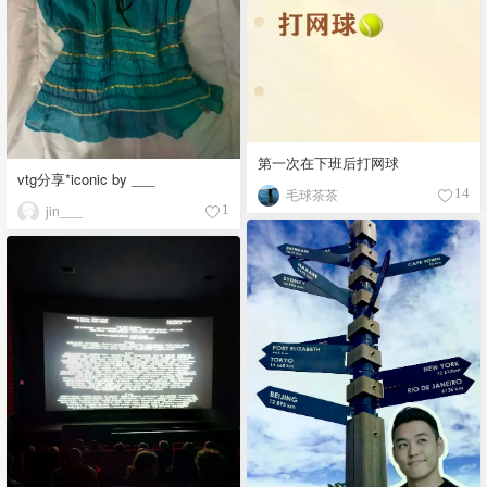
第一次在下班后打网球
vtg分享*iconic by ___
毛球茶茶
14
jin___
1