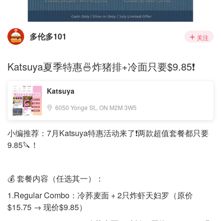
多伦多101
关注
Katsuya夏季特惠🍜炸猪排+冷面只要$9.85❗️
Katsuya
6050 Yonge St,, ON M2M 3W5
小编推荐：7月Katsuya特惠活动来了❗️两款超值套餐都只要
9.85🔪！
💰 套餐内容（任选其一）：
1.Regular Combo：冷荞麦面 + 2只炸虾天妇罗（原价
$15.75 → 现价$9.85）