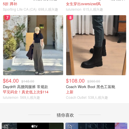
5折 蹲补
女生穿出oversized风
Sporting Life CA (CA)
698人感兴趣
lululemon
615人感兴趣
7
8
$64.00
$108.00
$148.00
$360.00
Daydrift 高腰阔腿裤 常规款
Coach Work Boot 黑色工装靴
罕见码全！真史低上次$114
上新
lululemon
569人感兴趣
Coach Outlet
538人感兴趣
猜你喜欢