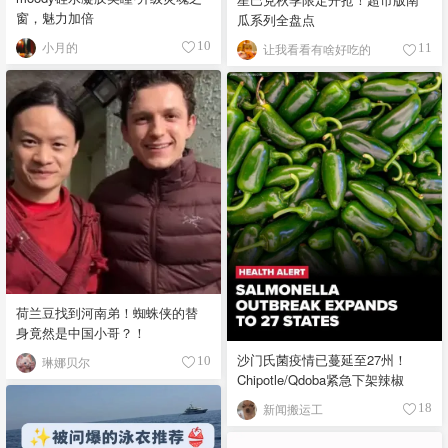
窗，魅力加倍
瓜系列全盘点
小月的
10
让我看看有啥好吃的
11
荷兰豆找到河南弟！蜘蛛侠的替
身竟然是中国小哥？！
沙门氏菌疫情已蔓延至27州！
琳娜贝尔
10
Chipotle/Qdoba紧急下架辣椒
新闻搬运工
18