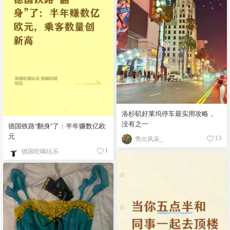
洛杉矶好莱坞停车最实用攻略，
没有之一
德国铁路“翻身”了：半年赚数亿欧
元
秀出风采_
13
德国吃喝玩乐
1