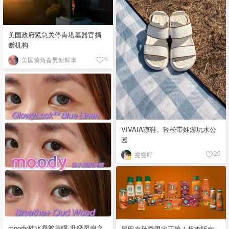
美国政府紧急关停肯塔基器官捐
赠机构
美国犄角旮旯新鲜事
6
VIVAIA凉鞋、轻松带娃游玩水公
园
雯雯吖
20
moody硅水凝胶美瞳·升级灵魂之
星巴克秋季限定开抢！超市版南