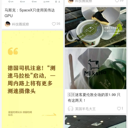
科技圈观察
16
马斯克：SpaceX只使用英伟达
GPU
科技圈观察
16
🇬🇧迷客夏伦敦全场奶茶1.99 只
有这两天！
英国羊毛大王
1