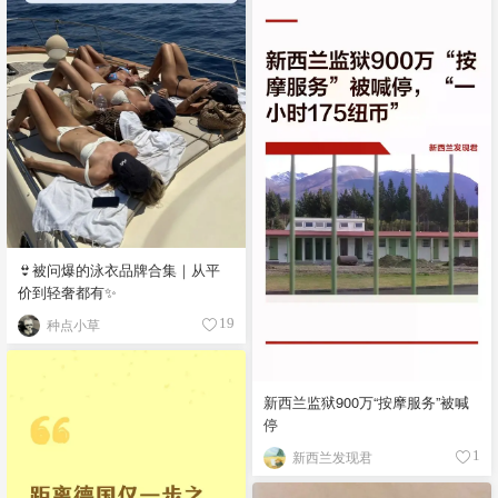
👙被问爆的泳衣品牌合集｜从平
价到轻奢都有✨
种点小草
19
新西兰监狱900万“按摩服务”被喊
停
新西兰发现君
1