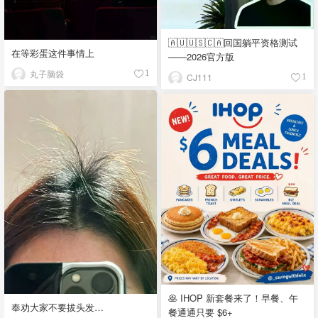
🇦🇺🇺🇸🇨🇦回国躺平资格测试
在等彩蛋这件事情上
——2026官方版
丸子脑袋
1
CJ111
1
🥞 IHOP 新套餐来了！早餐、午
奉劝大家不要拔头发…
餐通通只要 $6+