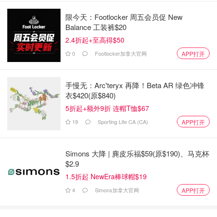
限今天：Footlocker 周五会员促 New
Balance 工装裤$20
2.4折起+至高得$50
0
Footlocker加拿大官网
APP打开
手慢无：Arc'teryx 再降！Beta AR 绿色冲锋
衣$420(原$840)
5折起+额外9折 连帽T恤$67
19
Sporting Life CA (CA)
APP打开
Simons 大降 | 麂皮乐福$59(原$190)、马克杯
$2.9
1.5折起 NewEra棒球帽$19
4
Simons加拿大官网
APP打开