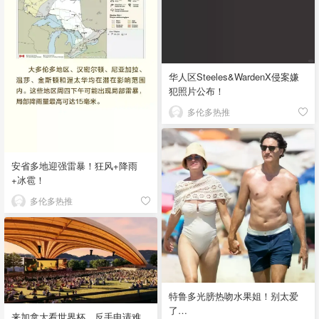
华人区Steeles&WardenX侵案嫌
犯照片公布！
多伦多热推
安省多地迎强雷暴！狂风+降雨
+冰雹！
多伦多热推
特鲁多光膀热吻水果姐！别太爱
了…
来加拿大看世界杯，反手申请难