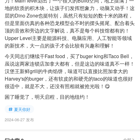
力！Main level划出了一个很大的Build空间，地上摆满了一
地的软质的积木块，让孩子们发挥想象力，动脑又动手！这
层的Dino Zone也挺特别，虽然只有短短的数十米的路程，
但是里面仿真的各种恐龙模型会不时的摆头摇尾、配合着头
顶的音效和旁边的文字解说，真不是每个科技馆都有的！
Upper Level主要是能源科技、电脑应用、人工智能等领域
的新技术，大一点的孩子才会比较有兴趣和理解！
今天同志们继续干Fast food，买了buger king和Taco Bell，
虽说这两家连锁店加拿大都有，但是这边的味道真不一样！
汉堡王新鲜grill的牛肉馅饼，味道可以直接比照加拿大的
Harvey's的burger，还有软皮的和硬壳的taco的味道也很好
很适中，就是不大，还没有照相就被抢光啦！😋
困了睡觉了，明天启程，目的地纽约！
夏天你好
2024-06-27 发布
全部