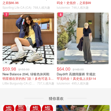
之前$66.96
码全！史低价，之前$99
Sporting Life CA (CA)
768人感兴趣
lululemon
746人感兴趣
7
8
$59.98
$64.00
$155.00
$148.00
New Balance 204L 绿银色休闲鞋
Daydrift 高腰阔腿裤 常规款
明星都在穿的热门款！多色可选 3.8折
罕见码全！真史低上次$114
Little Burgundy CA (CA）
737人感兴趣
lululemon
495人感兴趣
猜你喜欢