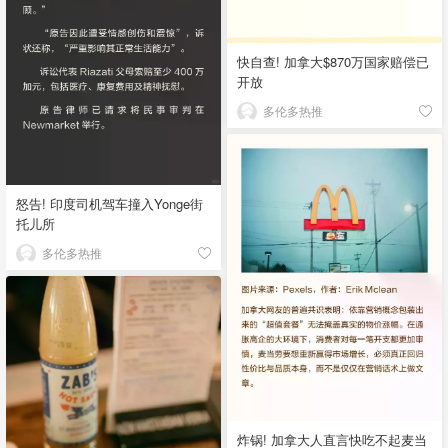
快自查! 加拿大$870万国家赔偿已
开放
多伦多热推
怒告! 印度司机驾车撞入Yonge街
托儿所
多伦多热推
炸锅! 加拿大人直言快吃不起麦当