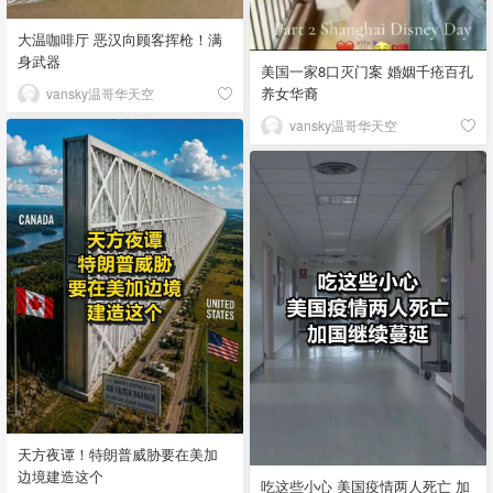
大温咖啡厅 恶汉向顾客挥枪！满
身武器
美国一家8口灭门案 婚姻千疮百孔
养女华裔
vansky温哥华天空
vansky温哥华天空
天方夜谭！特朗普威胁要在美加
边境建造这个
吃这些小心 美国疫情两人死亡 加