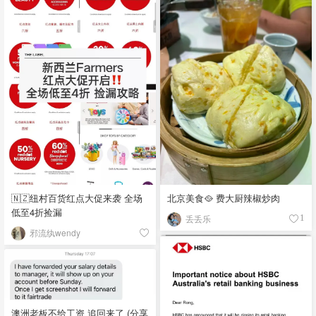
🇳🇿纽村百货红点大促来袭 全场
北京美食🥘 费大厨辣椒炒肉
低至4折捡漏
丢丢乐
1
邪流纨wendy
澳洲老板不给工资 追回来了 (分享