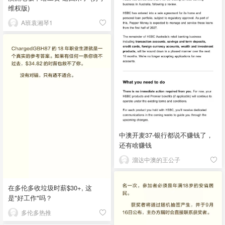
维权版)
A班袁湘琴1
中澳开麦37-银行都说不赚钱了，
还有啥赚钱
溜达中澳的王公子
在多伦多收垃圾时薪$30+, 这
是"好工作"吗？
多伦多热推