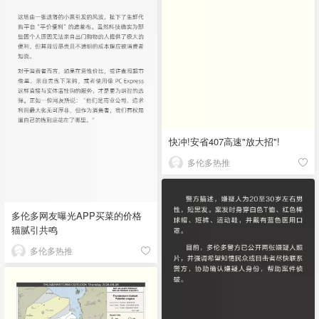
快冲!安省407高速"放大招"!
多伦多热推
多伦多网友曝光APP买菜的价格
猫腻引共鸣
多伦多热推