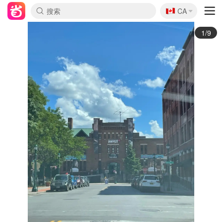
🇨🇦
CA
2/9