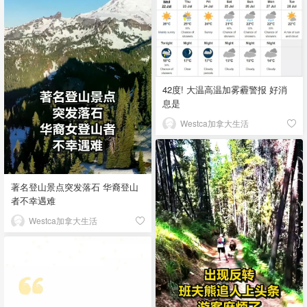
42度! 大温高温加雾霾警报 好消
息是
Westca加拿大生活
著名登山景点突发落石 华裔登山
者不幸遇难
Westca加拿大生活