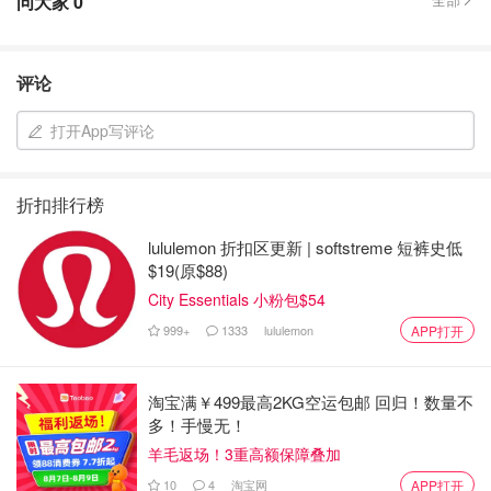
问大家
0
评论
打开App写评论
折扣排行榜
lululemon 折扣区更新 | softstreme 短裤史低
$19(原$88)
City Essentials 小粉包$54
999+
1333
lululemon
APP打开
淘宝满￥499最高2KG空运包邮 回归！数量不
多！手慢无！
羊毛返场！3重高额保障叠加
10
4
淘宝网
APP打开