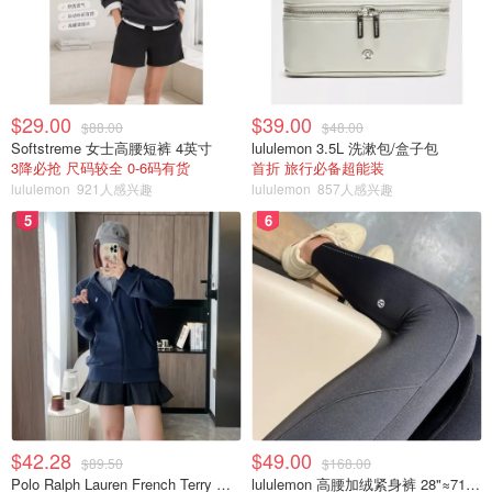
$29.00
$39.00
$88.00
$48.00
Softstreme 女士高腰短裤 4英寸
lululemon 3.5L 洗漱包/盒子包
3降必抢 尺码较全 0-6码有货
首折 旅行必备超能装
lululemon
921人感兴趣
lululemon
857人感兴趣
5
6
$42.28
$49.00
$89.50
$168.00
Polo Ralph Lauren French Terry 女童连帽卫衣 7-16码
lululemon 高腰加绒紧身裤 28"≈71cm 5个口袋