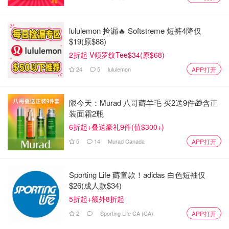
lululemon 捡漏🔥 Softstreme 短裤4降仅
$19(原$88)
2折起 V领罗纹Tee$34(原$68)
24
5
lululemon
APP打开
限今天：Murad 八哥薅羊毛 买2送9件🎁含正
装面霜2瓶
6折起+叠送豪礼9件(值$300+)
5
14
Murad Canada
APP打开
Sporting Life 薅童款！adidas 白色短袖仅
$26(成人款$34)
5折起+额外8折起
2
Sporting Life CA (CA)
APP打开