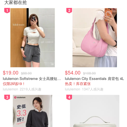
大家都在抢
1
2
$19.00
$54.00
$88.00
$108.00
lululemon Softstreme 女士高腰短裤 10cm
lululemon City Essentials 肩背包 4L
仅限2码$19！
热卖！库存紧张
lululemon
2219人感兴趣
lululemon
1347人感兴趣
3
4