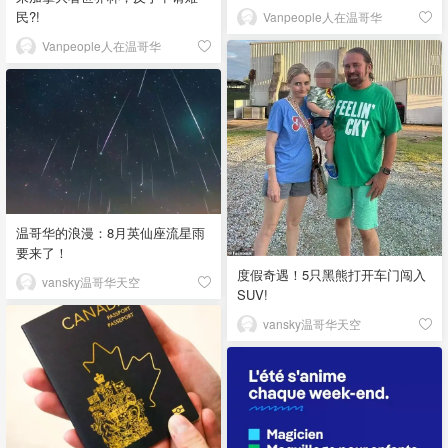
民?!
Vanpeople人在温哥华
Vanpeople人在温哥华
温哥华的浪漫：8月英仙座流星雨
要来了！
度假奇遇！5只黑熊打开车门闯入
vansky温哥华天空
SUV!
vansky温哥华天空