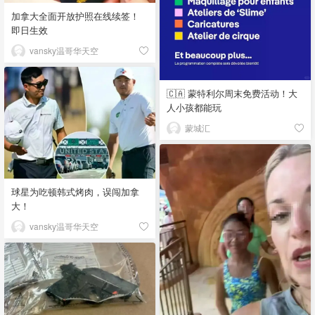
加拿大全面开放护照在线续签！
即日生效
vansky温哥华天空
🇨🇦 蒙特利尔周末免费活动！大
人小孩都能玩
蒙城汇
球星为吃顿韩式烤肉，误闯加拿
大！
vansky温哥华天空