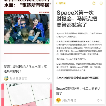
新西兰反移民组织浮出水面：驱
逐所有移民！
新西兰发现君
SpaceX高管吃瘪，打工人狠狠共
情了
湾区早知道
9