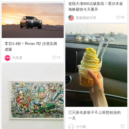
道指大涨600点破新高！霍尔木兹
海峡最快今天重开
美丽国的日常
16
零百3.4秒！Rivian R2 沙漠实测
虐爆
汽车君
11
🇨🇦多伦多留子不上班想创业的
一天
小小暄