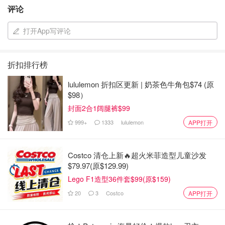
评论
打开App写评论
折扣排行榜
lululemon 折扣区更新 | 奶茶色牛角包$74 (原
$98）
封面2合1阔腿裤$99
999+
1333
lululemon
APP打开
Costco 清仓上新🔥超火米菲造型儿童沙发
$79.97(原$129.99)
Lego F1造型36件套$99(原$159)
20
3
Costco
APP打开