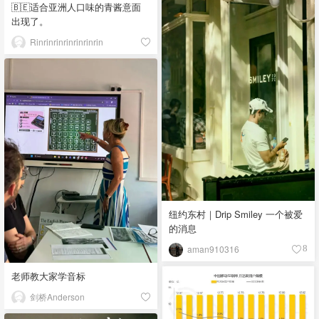
🇧🇪适合亚洲人口味的青酱意面
出现了。
Rinrinrinrinrinrinrin
纽约东村｜Drip Smiley 一个被爱
的消息
aman910316
8
老师教大家学音标
剑桥Anderson