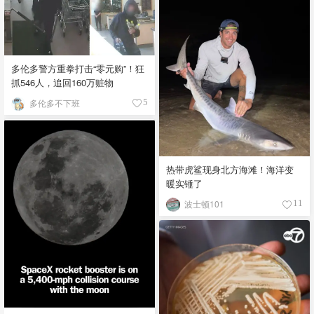
多伦多警方重拳打击“零元购”！狂
抓546人，追回160万赃物
多伦多不下班
5
热带虎鲨现身北方海滩！海洋变
暖实锤了
波士顿101
11