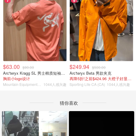
7
8
$63.00
$249.94
$90.00
$500.00
Arc'teryx Kragg SL 男士棉质短袖T恤
Arc'teryx Beta 男款夹克
胸前小logo设计
再降5折!之前$424.96 大橙子好显白 蹲补
Mountain Equipment Company
1044人感兴趣
Sporting Life CA (CA)
1044人感兴趣
猜你喜欢