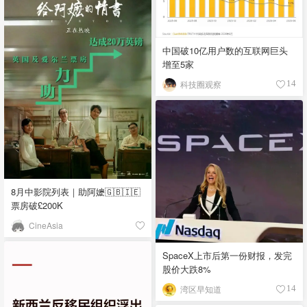
中国破10亿用户数的互联网巨头
增至5家
科技圈观察
14
8月中影院列表｜助阿嬷🇬🇧🇮🇪
票房破£200K
CineAsia
SpaceX上市后第一份财报，发完
股价大跌8%
湾区早知道
14