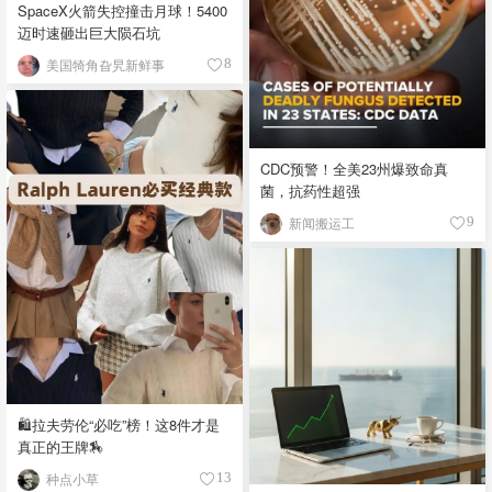
SpaceX火箭失控撞击月球！5400
迈时速砸出巨大陨石坑
美国犄角旮旯新鲜事
8
CDC预警！全美23州爆致命真
菌，抗药性超强
新闻搬运工
9
🛍️拉夫劳伦“必吃”榜！这8件才是
真正的王牌🏇
种点小草
13