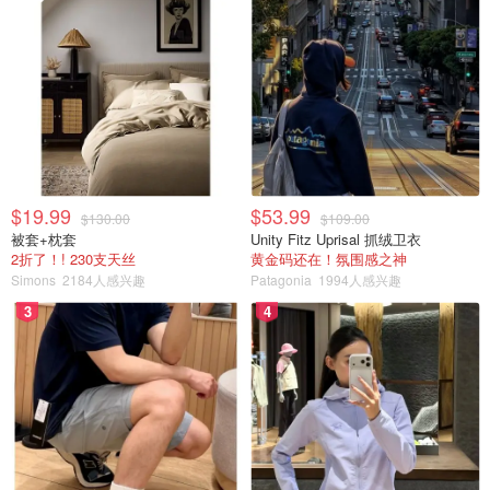
$19.99
$53.99
$130.00
$109.00
被套+枕套
Unity Fitz Uprisal 抓绒卫衣
2折了！! 230支天丝
黄金码还在！氛围感之神
Simons
2184人感兴趣
Patagonia
1994人感兴趣
3
4