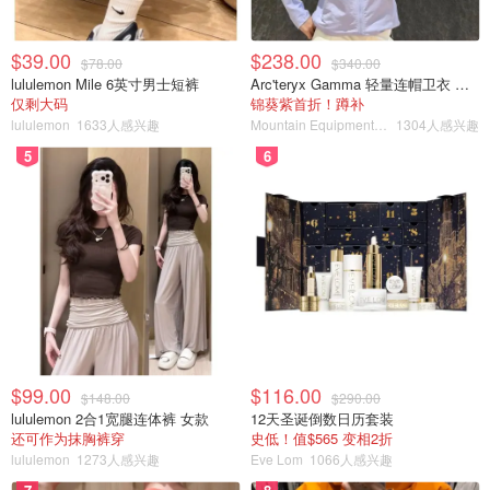
$39.00
$238.00
$78.00
$340.00
lululemon Mile 6英寸男士短裤
Arc'teryx Gamma 轻量连帽卫衣 女款
仅剩大码
锦葵紫首折！蹲补
lululemon
1633人感兴趣
Mountain Equipment Company
1304人感兴趣
5
6
$99.00
$116.00
$148.00
$290.00
lululemon 2合1宽腿连体裤 女款
12天圣诞倒数日历套装
还可作为抹胸裤穿
史低！值$565 变相2折
lululemon
1273人感兴趣
Eve Lom
1066人感兴趣