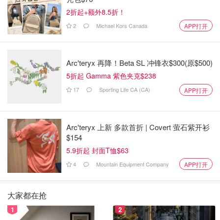
2折起+额外8.5折！
2
Michael Kors Canada
APP打开
Arc'teryx 再降！Beta SL 冲锋衣$300(原$500)
5折起 Gamma 紫色夹克$238
17
Sporting Life CA (CA)
APP打开
Arc'teryx 上新 多款首折 | Covert 萤石紫开衫
$154
5.9折起 封面T恤$63
4
Mountain Equipment Company
APP打开
大家都在抢
1
2