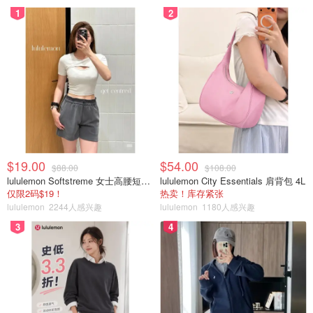
1
2
$19.00
$54.00
$88.00
$108.00
lululemon Softstreme 女士高腰短裤 10cm
lululemon City Essentials 肩背包 4L
仅限2码$19！
热卖！库存紧张
lululemon
2244人感兴趣
lululemon
1180人感兴趣
3
4