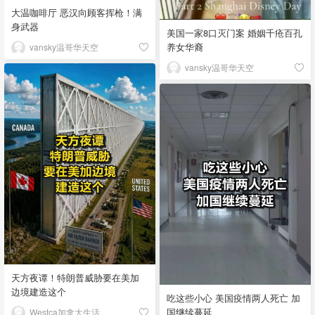
大温咖啡厅 恶汉向顾客挥枪！满
身武器
美国一家8口灭门案 婚姻千疮百孔
养女华裔
vansky温哥华天空
vansky温哥华天空
天方夜谭！特朗普威胁要在美加
边境建造这个
吃这些小心 美国疫情两人死亡 加
国继续蔓延
Westca加拿大生活