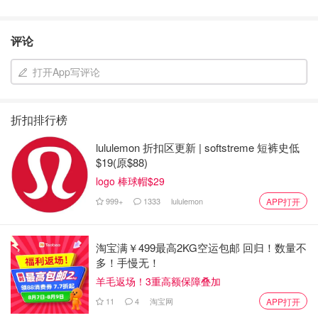
评论
打开App写评论
折扣排行榜
lululemon 折扣区更新 | softstreme 短裤史低
$19(原$88)
logo 棒球帽$29
999+
1333
lululemon
APP打开
淘宝满￥499最高2KG空运包邮 回归！数量不
多！手慢无！
羊毛返场！3重高额保障叠加
11
4
淘宝网
APP打开