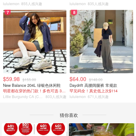
lululemon
855人感兴趣
lululemon
835人感兴趣
7
8
$59.98
$64.00
$155.00
$148.00
New Balance 204L 绿银色休闲鞋
Daydrift 高腰阔腿裤 常规款
明星都在穿的热门款！多色可选 3.8折
罕见码全！真史低上次$114
Little Burgundy CA (CA）
803人感兴趣
lululemon
671人感兴趣
猜你喜欢