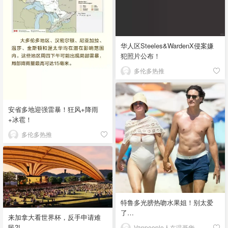
华人区Steeles&WardenX侵案嫌
犯照片公布！
多伦多热推
安省多地迎强雷暴！狂风+降雨
+冰雹！
多伦多热推
特鲁多光膀热吻水果姐！别太爱
了…
来加拿大看世界杯，反手申请难
民?!
Vanpeople人在温哥华