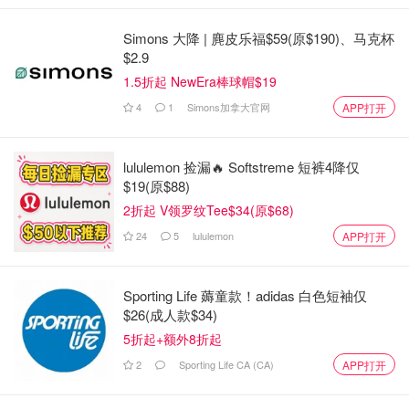
Simons 大降 | 麂皮乐福$59(原$190)、马克杯
$2.9
1.5折起 NewEra棒球帽$19
4
1
Simons加拿大官网
APP打开
lululemon 捡漏🔥 Softstreme 短裤4降仅
$19(原$88)
2折起 V领罗纹Tee$34(原$68)
24
5
lululemon
APP打开
Sporting Life 薅童款！adidas 白色短袖仅
$26(成人款$34)
5折起+额外8折起
2
Sporting Life CA (CA)
APP打开