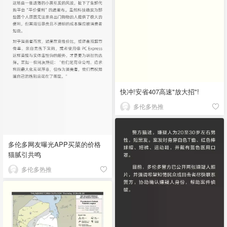
快冲!安省407高速"放大招"!
多伦多热推
多伦多网友曝光APP买菜的价格
猫腻引共鸣
多伦多热推