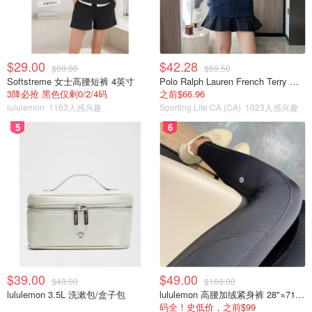
$29.00
$42.28
$88.00
$89.50
Softstreme 女士高腰短裤 4英寸
Polo Ralph Lauren French Terry 女童连帽卫衣 7-16码
3降必抢 黑色仅剩0/2/4码
之前$66.96
lululemon
1163人感兴趣
Sporting Life CA (CA)
1023人感兴趣
5
6
$39.00
$49.00
$48.00
$168.00
lululemon 3.5L 洗漱包/盒子包
lululemon 高腰加绒紧身裤 28"≈71cm 5个口袋
码全！史低价，之前$99