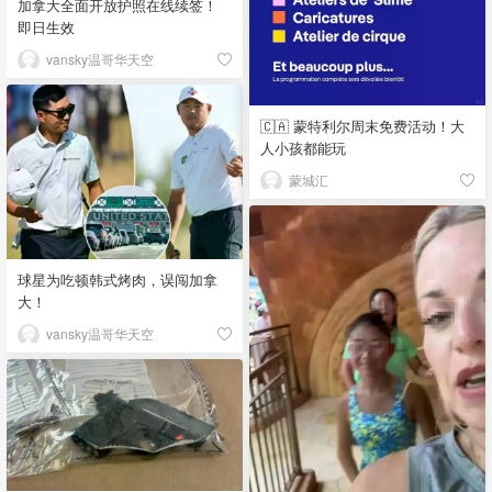
加拿大全面开放护照在线续签！
即日生效
vansky温哥华天空
🇨🇦 蒙特利尔周末免费活动！大
人小孩都能玩
蒙城汇
球星为吃顿韩式烤肉，误闯加拿
大！
vansky温哥华天空