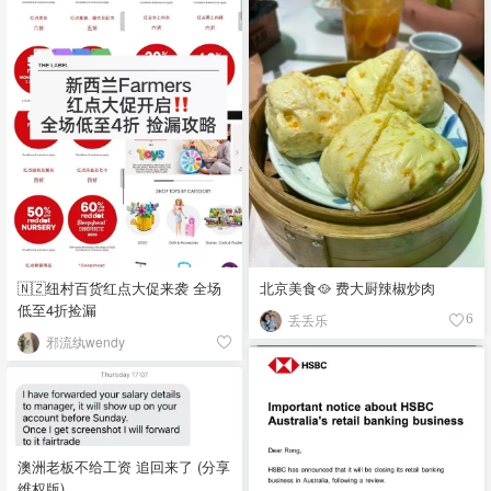
🇳🇿纽村百货红点大促来袭 全场
北京美食🥘 费大厨辣椒炒肉
低至4折捡漏
丢丢乐
6
邪流纨wendy
澳洲老板不给工资 追回来了 (分享
维权版)