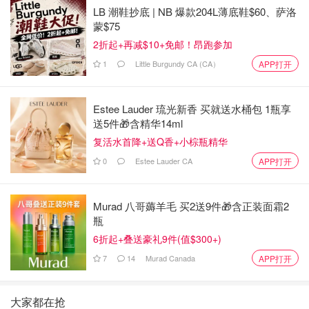
LB 潮鞋抄底 | NB 爆款204L薄底鞋$60、萨洛
蒙$75
2折起+再减$10+免邮！昂跑参加
1
Little Burgundy CA (CA）
APP打开
Estee Lauder 琉光新香 买就送水桶包 1瓶享
送5件🎁含精华14ml
复活水首降+送Q香+小棕瓶精华
0
Estee Lauder CA
APP打开
Murad 八哥薅羊毛 买2送9件🎁含正装面霜2
瓶
6折起+叠送豪礼9件(值$300+)
7
14
Murad Canada
APP打开
大家都在抢