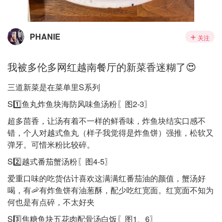
PHANIE
关注
我被多伦多网红越南餐厅的新菜香迷糊了😍
三道新菜是在菜单里S系列
S1️⃣鱼丸炸鱼块海防风味鱼汤粉〖图2-3〗
超多茴香，让汤有着不一样的鲜香味，炸鱼块结实口感不
错，个人对越式鱼丸（样子我觉得是炸鱼饼）强推，松软又
弹牙。可惜米粉比较碎。
S2️⃣越式番茄蟹汤粉〖图4-5〗
爱重口味的吃货估计喜欢这满满红番茄油的颜值，蟹汤好
喝，有🦐有炸鱼饼有油葱酥，配少吃红宽面。红宽面不知为
何也是有点碎，不太好夹
S3️⃣焦糖鱼块五花肉配骨汤白饭〖图1、6〗