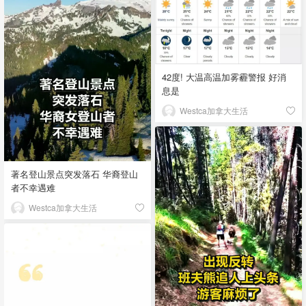
42度! 大温高温加雾霾警报 好消
息是
Westca加拿大生活
著名登山景点突发落石 华裔登山
者不幸遇难
Westca加拿大生活