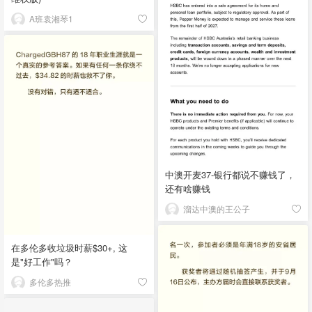
A班袁湘琴1
中澳开麦37-银行都说不赚钱了，
还有啥赚钱
溜达中澳的王公子
在多伦多收垃圾时薪$30+, 这
是"好工作"吗？
多伦多热推