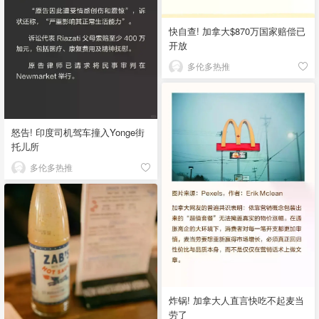
快自查! 加拿大$870万国家赔偿已
开放
多伦多热推
怒告! 印度司机驾车撞入Yonge街
托儿所
多伦多热推
炸锅! 加拿大人直言快吃不起麦当
劳了