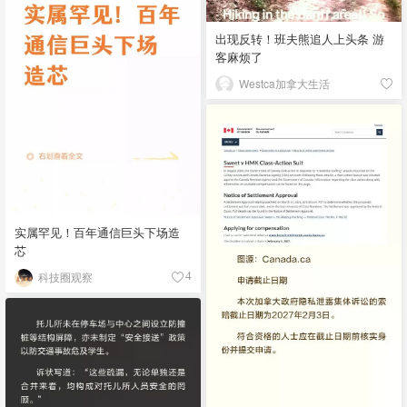
出现反转！班夫熊追人上头条 游
客麻烦了
Westca加拿大生活
实属罕见！百年通信巨头下场造
芯
科技圈观察
4