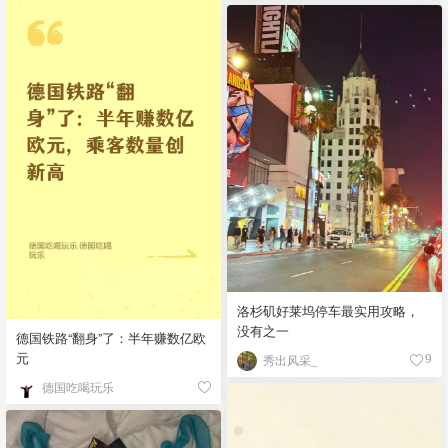
洛杉矶好莱坞停车最实用攻略，
没有之一
德国铁路“翻身”了：半年赚数亿欧
元
秀出风采_
9
德国吃喝玩乐