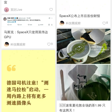
宣
英区Live
SpaceX公布上市后首份财报
科技圈观察
8
马斯克：SpaceX只使用英伟达
GPU
科技圈观察
9
🇬🇧迷客夏伦敦全场奶茶1.99 只
有这两天！