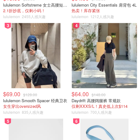
lululemon Softstreme 女士高腰短裤 10cm
lululemon City Essentials 肩背包 4L
2.1折抄底，仅剩小码！
热卖！库存紧张
lululemon
2455人感兴趣
lululemon
1212人感兴趣
3
4
$69.00
$64.00
$128.00
$148.00
lululemon Smooth Spacer 经典卫衣
Daydrift 高腰阔腿裤 常规款
女生穿出oversized风
仅剩XXXS/L！真史低上次$114
lululemon
835人感兴趣
lululemon
700人感兴趣
5
6