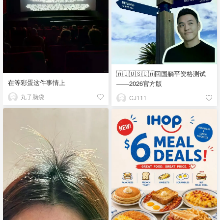
🇦🇺🇺🇸🇨🇦回国躺平资格测试
在等彩蛋这件事情上
——2026官方版
丸子脑袋
CJ111