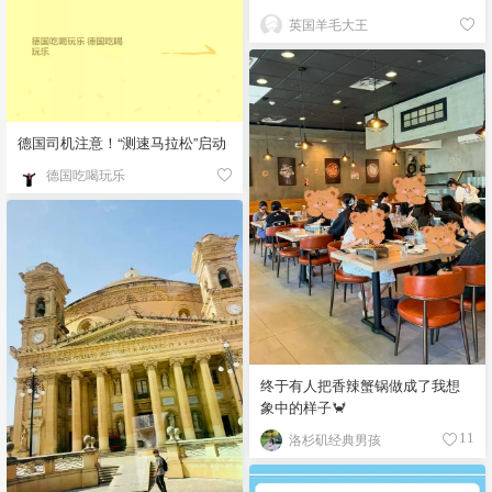
英国羊毛大王
德国司机注意！“测速马拉松”启动
德国吃喝玩乐
终于有人把香辣蟹锅做成了我想
象中的样子🦀
洛杉矶经典男孩
11