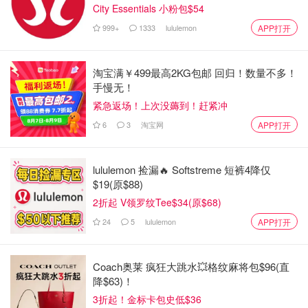
City Essentials 小粉包$54
999+
1333
lululemon
APP打开
淘宝满￥499最高2KG包邮 回归！数量不多！
手慢无！
紧急返场！上次没薅到！赶紧冲
6
3
淘宝网
APP打开
lululemon 捡漏🔥 Softstreme 短裤4降仅
$19(原$88)
2折起 V领罗纹Tee$34(原$68)
24
5
lululemon
APP打开
Coach奥莱 疯狂大跳水💥格纹麻将包$96(直
降$63)！
3折起！金标卡包史低$36