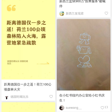
新西兰监狱900万“按摩服务”被喊
停
新西兰发现君
距离德国仅一步之遥！荷兰100公
顷森林火灾
在小红书纽约办公室给小红书庆
德国吃喝玩乐
生！
suewang__
13