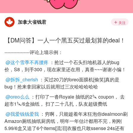
加拿大省钱君
关注
【DM问答】一人一个黑五买过最划算的deal！
-----------------评论上墙示例：
@这个雪季不再腰疼
：抢过一个石头扫地机器人的bug
价，S8，到手300，现在家里还在用，真香~~~谢谢小编！
@拆拆_cherish
：买过20刀的foreo面膜机[偷笑]真的是
bug！抢来拿回家以后就用过三次哈哈哈哈哈
@oreo么么
：打印了一沓Royale 抽纸的2🔪 coupon， 去
超市1🔪/6盒抽纸， 扫了二十几扎，队友超级费纸
@我爱钱钱爱我
：穷啊，只能趁着年末狂泡你dealmoon刷
Amazon厕纸抽纸厨房纸，明年一年估计都用不完，刚刚
5.99/6盒又追了6个items[流泪]衣服也只敢ssense 24s还有