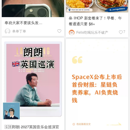
🥞 IHOP 新套餐来了！早餐、午
奉劝大家不要拔头发…
餐通通只要 $6+
单单丁单
Felix吃喝玩乐不破产
7
🇬🇧郎朗·2027英国音乐会巡演官