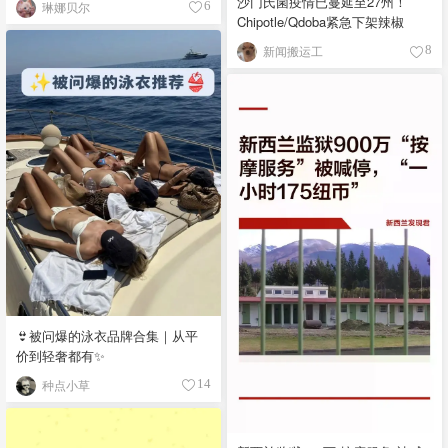
沙门氏菌疫情已蔓延至27州！
琳娜贝尔
6
Chipotle/Qdoba紧急下架辣椒
新闻搬运工
8
👙被问爆的泳衣品牌合集｜从平
价到轻奢都有✨
种点小草
14