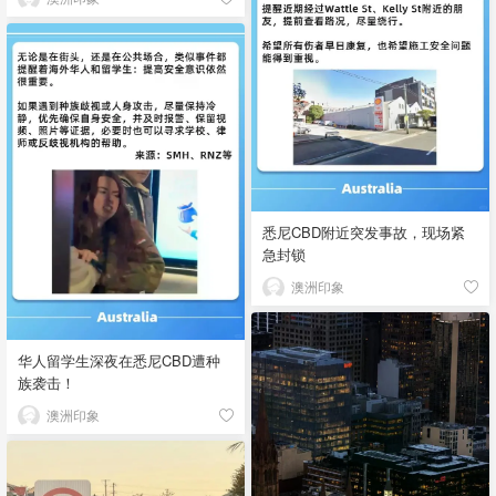
悉尼CBD附近突发事故，现场紧
急封锁
澳洲印象
华人留学生深夜在悉尼CBD遭种
族袭击！
澳洲印象