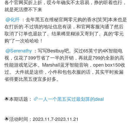
各个官网买折上折，哎今年确实不太容易，挣的听着也行，
就是死活攒不下来
@化纤
：去年黑五在维秘官网零元购的香水[笑哭]本来也是
在打折的 不过填的地址信息有误，和官网客服沟通了然后
取消了订单也退款了。结果稀里糊涂又寄到了。真的“零元
购”了一次哈哈哈！
@Serenathy
：写写Bestbuy吧。买过65英寸的4K智能电
视，仅花了399节省了一半的开销，再就是799的全新的高
性能游戏笔记本。Marshall蓝牙智能音响，open box150收
过。 大件就是这些，小件和包包衣服的话，其实平时捡漏
省得要比黑五便宜多好多。
🌟本期话题：
一人一个黑五买过最划算的deal
🌟活动时间：2023.11.7-2023.11.21