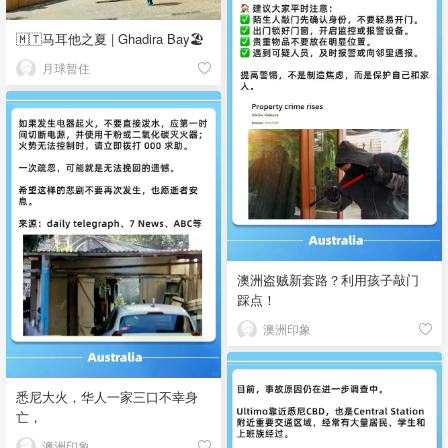
🇲🇹马耳他之夏 | Ghadira Bay🏖️
月球暂住
澳洲盗贼新套路？利用孩子敲门
踩点！
澳洲印象
悉尼大火，华人一家三口不幸身
亡，
澳洲印象