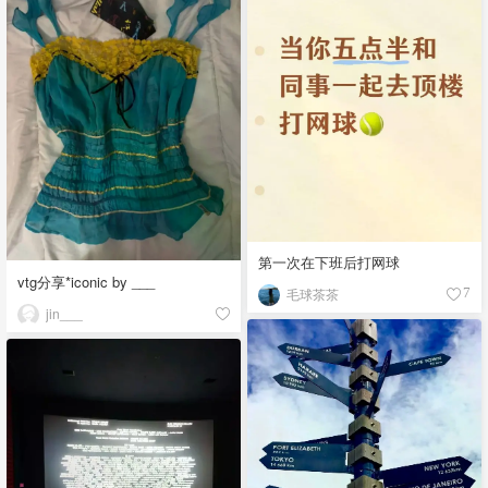
第一次在下班后打网球
vtg分享*iconic by ___
毛球茶茶
7
jin___