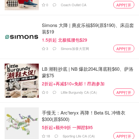
0
Coach Outlet CA
APP打开
Simons 大降 | 麂皮乐福$59(原$190)、床品套
装$19
1.5折起 北极狐腰包$29
3
Simons加拿大官网
APP打开
LB 潮鞋抄底 | NB 爆款204L薄底鞋$60、萨洛
蒙$75
2折起+再减$10+免邮！昂跑参加
0
Little Burgundy CA (CA）
APP打开
手慢无：Arc'teryx 再降！Beta SL 冲锋衣
$300(原$500)
5折起+额外9折 一脚蹬$95
18
Sporting Life CA (CA)
APP打开