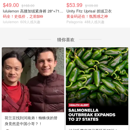
$49.00
$53.99
$168.00
$109.00
lululemon 高腰加绒紧身裤 28"≈71cm 5个口袋
Unity Fitz Uprisal 抓绒卫衣
码全！史低价，之前$99
黄金码还在！氛围感之神
lululemon
609人感兴趣
Patagonia
488人感兴趣
猜你喜欢
荷兰豆找到河南弟！蜘蛛侠的替
身竟然是中国小哥？！