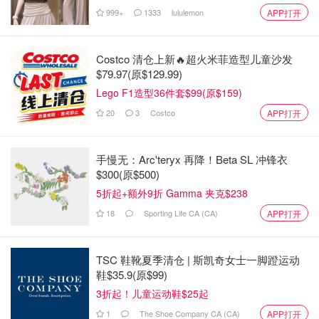
999+
1333
lululemon
APP打开
Costco 清仓上新🔥超火米菲造型儿童沙发
$79.97(原$129.99)
Lego F1造型36件套$99(原$159)
20
3
Costco
APP打开
手慢无：Arc'teryx 再降！Beta SL 冲锋衣
$300(原$500)
5折起+额外9折 Gamma 夹克$238
18
Sporting Life CA (CA)
APP打开
TSC 鞋靴夏季清仓 | 斯凯奇女士一脚蹬运动
鞋$35.9(原$99)
3折起！儿童运动鞋$25起
1
The Shoe Company CA (CA)
APP打开