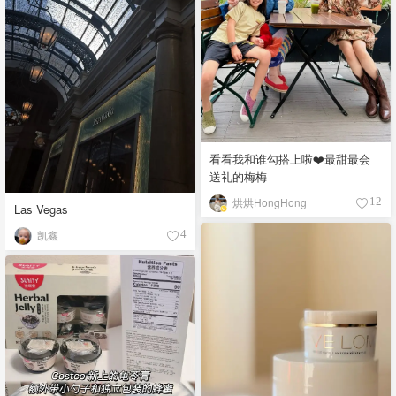
看看我和谁勾搭上啦❤️最甜最会
送礼的梅梅
烘烘HongHong
12
Las Vegas
凯鑫
4