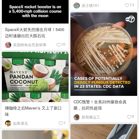
波士顿101
13
SpaceX火箭失控撞击月球！5400
迈时速砸出巨大陨石坑
美国犄角旮旯新鲜事
10
CDC预警！全美23州爆致命真
继咖啡之后Maven’s 又上了新口
菌，抗药性超强
味
新闻搬运工
9
如果遇见
3