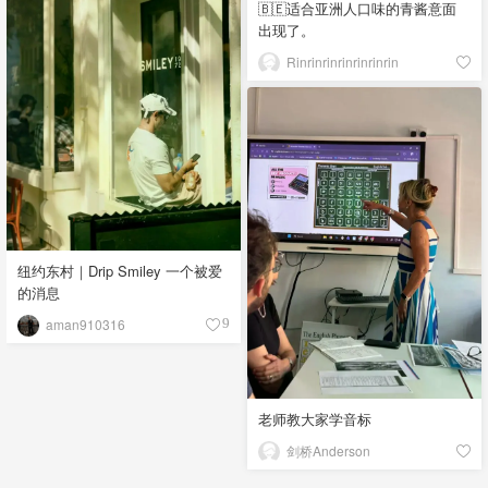
🇧🇪适合亚洲人口味的青酱意面
出现了。
Rinrinrinrinrinrinrin
纽约东村｜Drip Smiley 一个被爱
的消息
aman910316
9
老师教大家学音标
剑桥Anderson