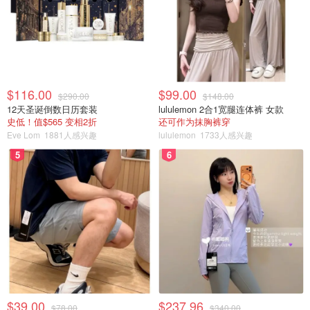
$116.00
$99.00
$290.00
$148.00
12天圣诞倒数日历套装
lululemon 2合1宽腿连体裤 女款
史低！值$565 变相2折
还可作为抹胸裤穿
Eve Lom
1881人感兴趣
lululemon
1733人感兴趣
5
6
$39.00
$237.96
$78.00
$340.00