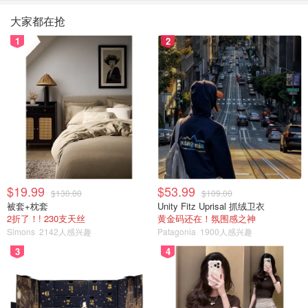
大家都在抢
1
2
$19.99
$53.99
$130.00
$109.00
被套+枕套
Unity Fitz Uprisal 抓绒卫衣
2折了！! 230支天丝
黄金码还在！氛围感之神
Simons
2142人感兴趣
Patagonia
1900人感兴趣
3
4