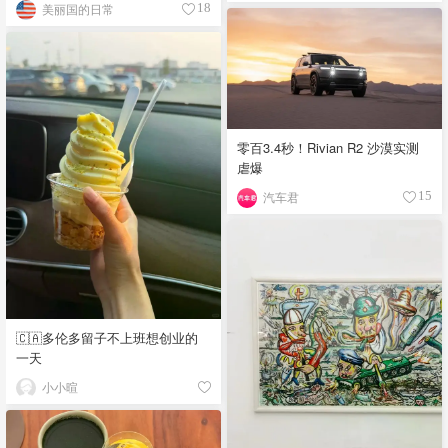
美丽国的日常
18
零百3.4秒！Rivian R2 沙漠实测
虐爆
汽车君
15
🇨🇦多伦多留子不上班想创业的
一天
小小暄