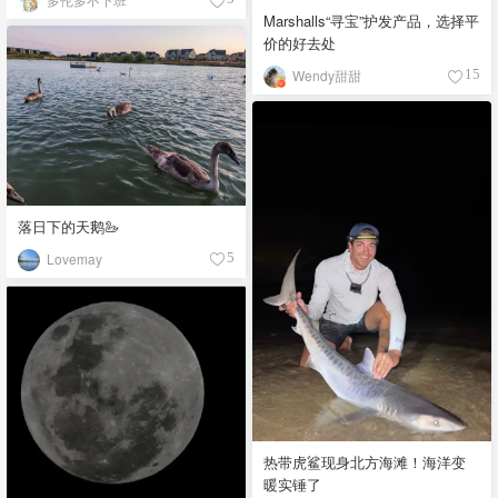
Marshalls“寻宝”护发产品，选择平
价的好去处
Wendy甜甜
15
落日下的天鹅🦢
Lovemay
5
热带虎鲨现身北方海滩！海洋变
暖实锤了