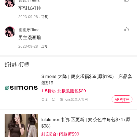
车银优好帅
2023-09-28
· 回复
圆圆牙Rima
男主漫画脸
2023-09-28
· 回复
折扣排行榜
Simons 大降 | 麂皮乐福$59(原$190)、床品套
装$19
1.5折起 北极狐腰包$29
2
Simons加拿大官网
APP打开
lululemon 折扣区更新 | 奶茶色牛角包$74 (原
$98）
封面2合1阔腿裤$99