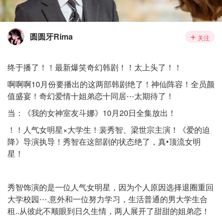
圆圆牙Rima
关注
终于播了！！最新爆笑奇幻韩剧！！太上头了！！
啊啊啊10月份要播出的这两部韩剧绝了！神仙阵容！全员颜
值盛宴！奇幻爱情十姐弟恋十同居⋯太期待了！
当：《我的女神室友斗娜》10月20日全集放出！
！！人气女明星×大学生！裴秀智、梁世宗主演！《爱的迫
降》导演执导！秀智在这部剧的状态绝了，真•顶流女明
星！
秀智饰演的是一位人气女明星，因为个人原因选择退圈重回
大学校园⋯.意外和一位努力学习，生活普通的男大学生合
租..从彼此不顺眼到日久生情，两人展开了甜甜的姐弟恋！