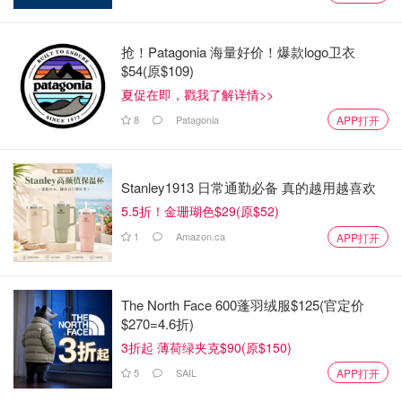
抢！Patagonia 海量好价！爆款logo卫衣
$54(原$109)
夏促在即，戳我了解详情>>
8
Patagonia
APP打开
Stanley1913 日常通勤必备 真的越用越喜欢
5.5折！金珊瑚色$29(原$52)
1
Amazon.ca
APP打开
The North Face 600蓬羽绒服$125(官定价
$270=4.6折)
3折起 薄荷绿夹克$90(原$150)
5
SAIL
APP打开