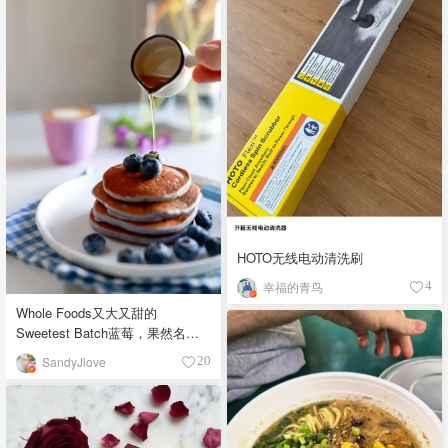
HOTO无线电动清洗刷
幸福的青鸟
4
Whole Foods又大又甜的
Sweetest Batch蓝莓，果然名副
其实！
SandyJlove
20