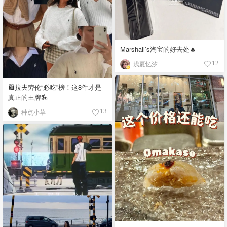
Marshall’s淘宝的好去处🔥
浅夏忆汐
12
🛍️拉夫劳伦“必吃”榜！这8件才是
真正的王牌🏇
种点小草
13