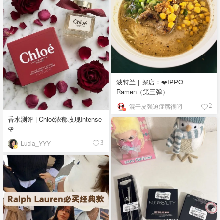
波特兰｜探店：❤️IPPO
Ramen（第三弹）
混干皮强迫症嘴很叼
2
香水测评 | Chloé浓郁玫瑰Intense
🌹
Lucia_YYY
3