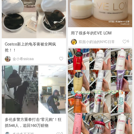
用了很多年的EVE LOM
双面小奶油的NYC日常
6
Costco新上的龟苓膏被全网疯
抢！！
金小希ssicaa
多伦多警方重拳打击“零元购”！狂
抓546人，追回160万赃物
多伦多不下班
5