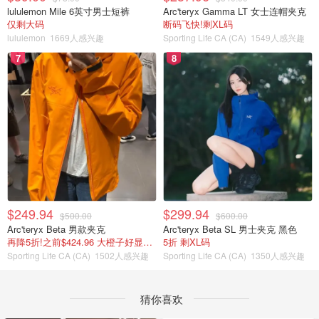
lululemon Mile 6英寸男士短裤
Arc'teryx Gamma LT 女士连帽夹克
仅剩大码
断码飞快!剩XL码
lululemon
1669人感兴趣
Sporting Life CA (CA)
1549人感兴趣
7
8
$249.94
$299.94
$500.00
$600.00
Arc'teryx Beta 男款夹克
Arc'teryx Beta SL 男士夹克 黑色
再降5折!之前$424.96 大橙子好显白 蹲补
5折 剩XL码
Sporting Life CA (CA)
1502人感兴趣
Sporting Life CA (CA)
1350人感兴趣
猜你喜欢