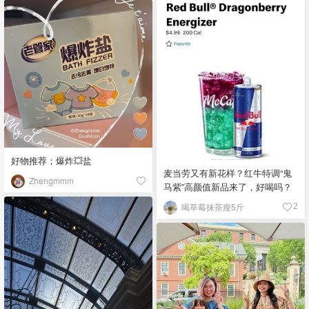
好物推荐；爆炸💥盐
麦当劳又有新花样？红牛特调“鬼
Zhengmmm
马紫”高颜值新品来了，好喝吗？
喝草莓抹茶瘦5斤
2