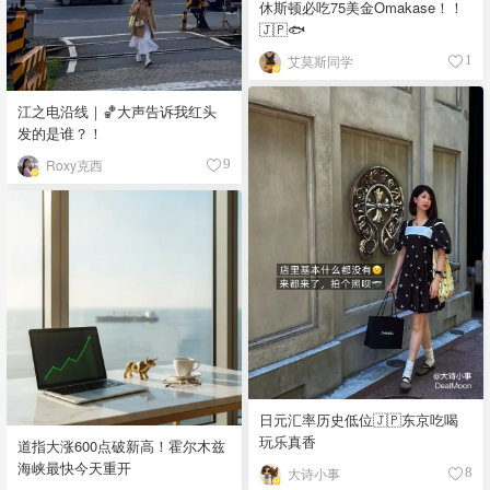
休斯顿必吃75美金Omakase！！
🇯🇵🐟
艾莫斯同学
1
江之电沿线｜🏀大声告诉我红头
发的是谁？！
Roxy克西
9
日元汇率历史低位🇯🇵东京吃喝
玩乐真香
道指大涨600点破新高！霍尔木兹
海峡最快今天重开
大诗小事
8