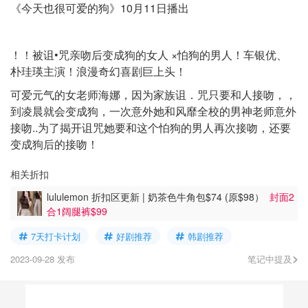
《今天也很可爱的狗》10月11日播出
！！被诅•咒亲吻后变成狗的女人 ×怕狗的男人！车银优、
朴珪瑛主演！浪漫奇幻喜剧巨上头！
可爱元气的女老师海娜，因为家族诅．咒只要和人接吻，，
到凌晨就会变成狗，一次意外她和风靡全校的男神老师意外
接吻..为了揭开诅咒她要和这个怕狗的男人再次接吻，还要
变成狗后的接吻！
相关折扣
lululemon 折扣区更新 | 奶茶色牛角包$74 (原$98）
封面2
合1阔腿裤$99
7天打卡计划
好剧推荐
韩剧推荐
2023-09-28 发布
笔记中提及