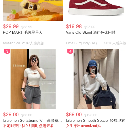
$29.99
$19.98
$33.99
$95.00
POP MART 毛绒星星人
Vans Old Skool 酒红色休闲鞋
amazon.ca
2187人感兴趣
Little Burgundy CA (CA）
2016人感兴趣
3
4
$29.00
$69.00
$88.00
$128.00
lululemon Softstreme 女士高腰短裤 10cm
lululemon Smooth Spacer 经典卫衣
不定时变回$19！随时点进来看
女生穿出oversized风