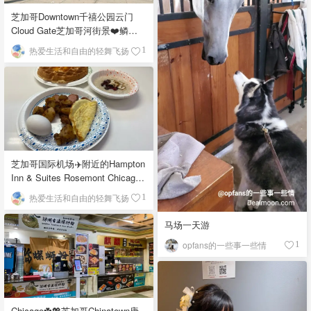
芝加哥Downtown千禧公园云门
Cloud Gate芝加哥河街景❤️鳞次
栉比的高楼
热爱生活和自由的轻舞飞扬
1
芝加哥国际机场✈️附近的Hampton
Inn & Suites Rosemont Chicago
O'Hare自助早餐
热爱生活和自由的轻舞飞扬
1
马场一天游
opfans的一些事一些情
1
Chicago☘️💖芝加哥Chinatown唐