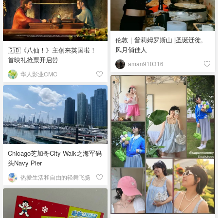
伦敦｜普莉姆罗斯山 |圣诞迁徙,
风月俏佳人
🇬🇧《八仙！》主创来英国啦！
首映礼抢票开启⏰
aman910316
华人影业CMC
Chicago芝加哥City Walk之海军码
头Navy Pier
热爱生活和自由的轻舞飞扬