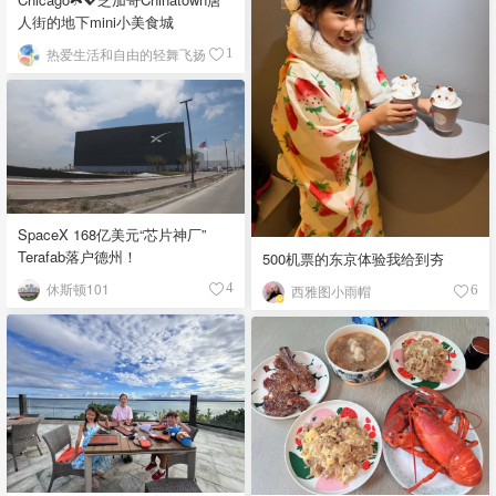
人街的地下mini小美食城
热爱生活和自由的轻舞飞扬
1
SpaceX 168亿美元“芯片神厂”
Terafab落户德州！
500机票的东京体验我给到夯
休斯顿101
4
西雅图小雨帽
6