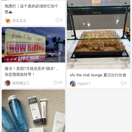
氛围灯｜这个真的必须给它加个
赞🌊
西瓜瓜瓜
3
爆冷！美国7月就业意外“跳水”，
加息预期急转弯！
sfo the club lounge 夏日出行伙食
新闻搬运工
10
hippo11
1