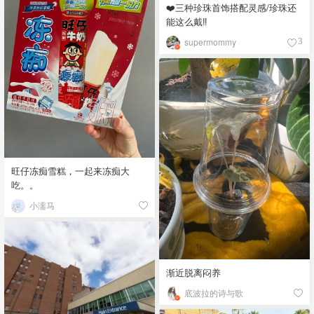
❤️三种珍珠首饰搭配灵感/珍珠还
能这么戴‼️
supermommy
3
旺仔冻痴雪糕，一起来冻痴大
吃。。
小濡马
渐近脱离闷养
底波拉的诗与歌