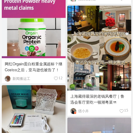
网红Orgain蛋白粉重金属超标？继
Costco之后，亚马逊也被告了！
新闻搬运工
12
上海藏得最深的老钱风餐厅｜鲁
迅会客厅里吃一顿潮粤菜🍴
偲小卉
15