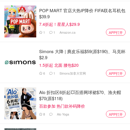
POP MART 官店大热IP降价 FIFA联名耳机包
$39.9
7.4折起！星星人$29.9
1
1
Amazon.ca
APP打开
Simons 大降 | 麂皮乐福$59(原$190)、马克杯
$2.9
1.5折起 北面 腰包$20
6
1
Simons加拿大官网
APP打开
Alo 折扣区6折起💥百搭网球裙$70、渔夫帽
$70(原$118)
百款参加 热门款补码降价
8
Alo Yoga
APP打开