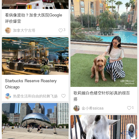
看病像渡劫？加拿大医院Google
评价爆雷
加拿大宁古塔
3
Starbucks Reserve Roastery
Chicago
歌莉娅白色镂空针织衫真的很百
热爱生活和自由的轻舞飞扬
搭
金小希ssicaa
1