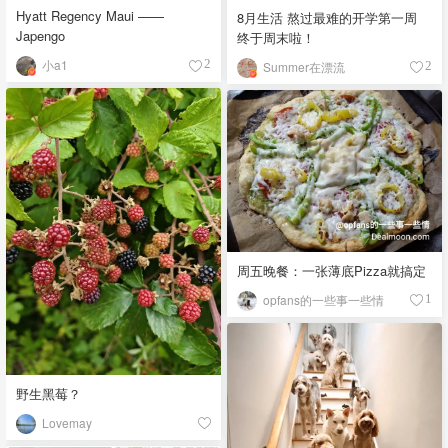
Hyatt Regency Maui ——
8月生活 熬过最难的开学第一周
Japengo
终于周末啦！
小a1
2
Summer在漂流
2
周五晚餐：一张薄底Pizza就搞定
opfans的一些事一些情
1
野生黑莓？
Lovemay