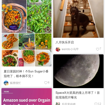
八月快乐开启
weirdo小马甲
7
夏日菜园封神！🍅Sun Sugar小番
茄绝了，根本摘不完！
狐狸很忙
8
SpaceX火箭真的撞上月球了！首
批现场照片曝光
瓜田里的猹
12