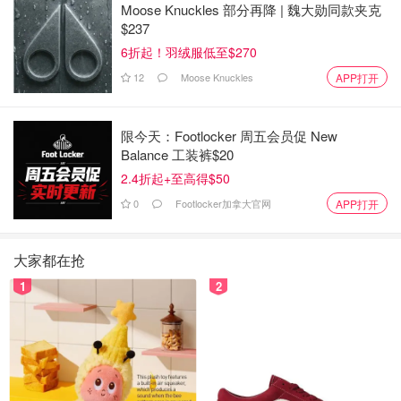
Moose Knuckles 部分再降 | 魏大勋同款夹克
$237
6折起！羽绒服低至$270
12
Moose Knuckles
APP打开
限今天：Footlocker 周五会员促 New
Balance 工装裤$20
2.4折起+至高得$50
0
Footlocker加拿大官网
APP打开
大家都在抢
1
2