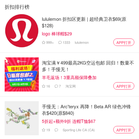
折扣排行榜
lululemon 折扣区更新 | 超经典卫衣$69(原
$128)
logo 棒球帽$29
999+
1333
lululemon
APP打开
淘宝满￥499最高2KG空运包邮 回归！数量不
多！手慢无！
羊毛返场！3重高额保障叠加
16
7
淘宝网
APP打开
手慢无：Arc'teryx 再降！Beta AR 绿色冲锋
衣$420(原$840)
5折起+额外9折 连帽T恤$67
19
Sporting Life CA (CA)
APP打开