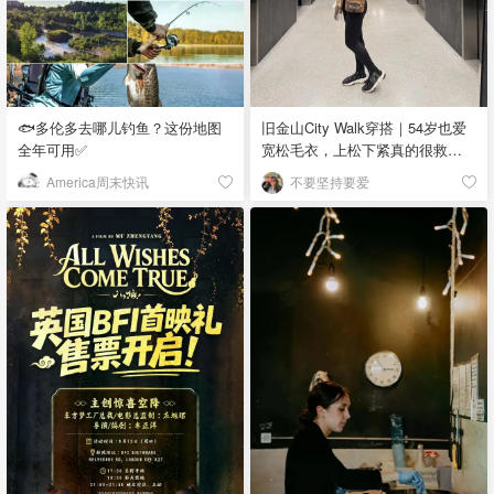
🐟多伦多去哪儿钓鱼？这份地图
旧金山City Walk穿搭｜54岁也爱
全年可用✅
宽松毛衣，上松下紧真的很救比
例
America周末快讯
不要坚持要爱