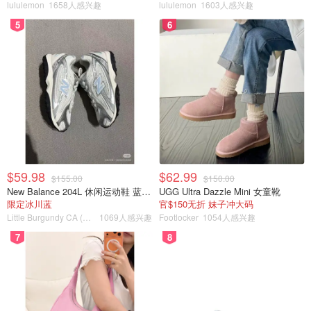
lululemon
1658人感兴趣
lululemon
1603人感兴趣
5
6
$59.98
$62.99
$155.00
$150.00
New Balance 204L 休闲运动鞋 蓝银色
UGG Ultra Dazzle Mini 女童靴
限定冰川蓝
官$150无折 妹子冲大码
Little Burgundy CA (CA）
1069人感兴趣
Footlocker
1054人感兴趣
7
8