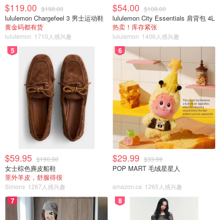
$119.00
$54.00
$198.00
$108.00
lululemon Chargefeel 3 男士运动鞋
lululemon City Essentials 肩背包 4L
黄金码都有货
热卖！库存紧张
lululemon
1710人感兴趣
lululemon
1406人感兴趣
5
6
$59.95
$29.99
$190.00
$33.99
女士棕色麂皮船鞋
POP MART 毛绒星星人
里外羊皮，舒服得很
Simons
1267人感兴趣
amazon.ca
1265人感兴趣
7
8