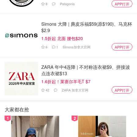
8
Patagonia
APP打开
Simons 大降 | 麂皮乐福$59(原$190)、马克杯
$2.9
1.5折起 北面 腰包$20
6
1
Simons加拿大官网
APP打开
ZARA 年中4连降 | 不对称连衣裙$9、拼接波
点连衣裙$13
1.6折起！莱赛尔羊毛T $7
42
ZARA 加拿大官网
APP打开
大家都在抢
1
2