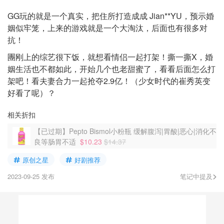
GG玩的就是一个真实，把住所打造成成 Jian**YU，预示婚
姻似牢笼，上来的游戏就是一个大淘汰，后面也有很多对
抗！
團刚上的综艺很下饭，就想看情侣一起打架！撕一撕X，婚
姻生活也不都如此，开始几个也老甜蜜了，看看后面怎么打
架吧！看夫妻合力一起抢夺2.9亿！（少女时代的崔秀英变
好看了呢）？
相关折扣
【已过期】Pepto Bismol小粉瓶 缓解腹泻|胃酸|恶心|消化不
良等肠胃不适
$10.23
$14.37
原创之星
好剧推荐
2023-09-25 发布
笔记中提及