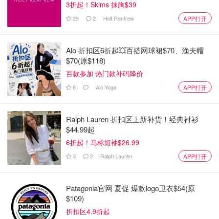
3折起！Skims 抹胸$39
29
2
Holt Renfrew
APP打开
Alo 折扣区6折起💥百搭网球裙$70、渔夫帽
$70(原$118)
百款参加 热门款补码降价
8
Alo Yoga
APP打开
Ralph Lauren 折扣区上新补货！经典衬衫
$44.99起
6折起！马标短袖$26.99
3
2
Ralph Lauren
APP打开
Patagonia官网 夏促 爆款logo卫衣$54(原
$109)
折扣区4.9折起