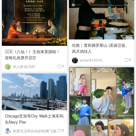
伦敦｜普莉姆罗斯山 |圣诞迁徙,
风月俏佳人
🇬🇧《八仙！》主创来英国啦！
首映礼抢票开启⏰
aman910316
6
华人影业CMC
6
Chicago芝加哥City Walk之海军码
头Navy Pier
热爱生活和自由的轻舞飞扬
8