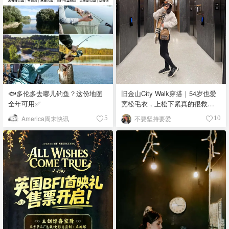
🐟多伦多去哪儿钓鱼？这份地图
旧金山City Walk穿搭｜54岁也爱
全年可用✅
宽松毛衣，上松下紧真的很救比
例
America周末快讯
不要坚持要爱
5
10