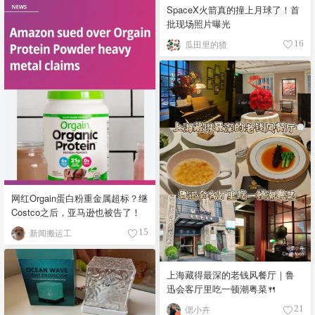
SpaceX火箭真的撞上月球了！首
批现场照片曝光
瓜田里的猹
16
网红Orgain蛋白粉重金属超标？继
Costco之后，亚马逊也被告了！
新闻搬运工
15
上海藏得最深的老钱风餐厅｜鲁
迅会客厅里吃一顿潮粤菜🍴
偲小卉
21