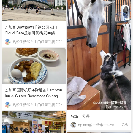
芝加哥Downtown千禧公园云门
Cloud Gate芝加哥河街景❤️鳞次
栉比的高楼
热爱生活和自由的轻舞飞扬
4
芝加哥国际机场✈️附近的Hampton
Inn & Suites Rosemont Chicago
O'Hare自助早餐
热爱生活和自由的轻舞飞扬
7
马场一天游
opfans的一些事一些情
6