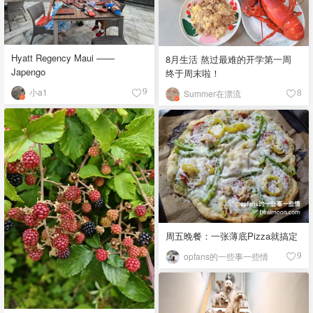
Hyatt Regency Maui ——
8月生活 熬过最难的开学第一周
Japengo
终于周末啦！
小a1
9
Summer在漂流
8
周五晚餐：一张薄底Pizza就搞定
opfans的一些事一些情
9