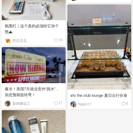
氛围灯｜这个真的必须给它加个
赞🌊
西瓜瓜瓜
10
爆冷！美国7月就业意外“跳水”，
加息预期急转弯！
sfo the club lounge 夏日出行伙食
新闻搬运工
17
hippo11
6