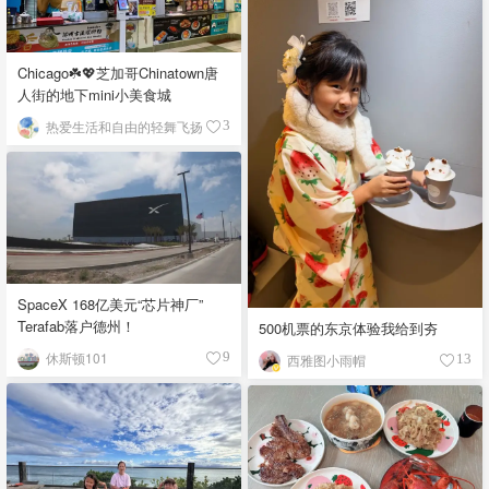
Chicago☘️💖芝加哥Chinatown唐
人街的地下mini小美食城
热爱生活和自由的轻舞飞扬
3
SpaceX 168亿美元“芯片神厂”
Terafab落户德州！
500机票的东京体验我给到夯
休斯顿101
9
西雅图小雨帽
13