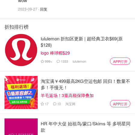
wow
2023-09-27
· 回复
折扣排行榜
lululemon 折扣区更新 | 超经典卫衣$69(原
$128)
logo 棒球帽$29
999+
1333
lululemon
APP打开
淘宝满￥499最高2KG空运包邮 回归！数量不
多！手慢无！
羊毛返场！3重高额保障叠加
17
10
淘宝网
APP打开
HR 年中大促 始祖鸟/蒙口/Skims 等 多明星同
款