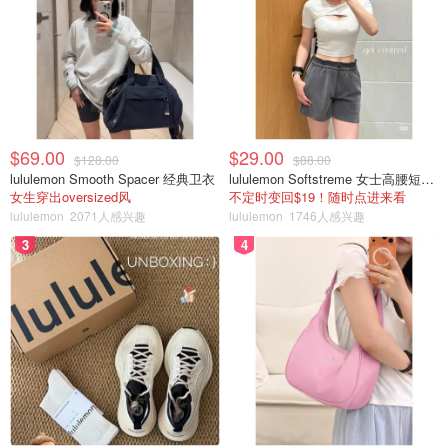
$69.00
$29.00
$128.00
$88.00
lululemon Smooth Spacer 经典卫衣
lululemon Softstreme 女士高腰短裤 10cm
女生穿出oversized风
不定时变回$19！随时点进来看
lululemon
2071人感兴趣
lululemon
1746人感兴趣
3
4