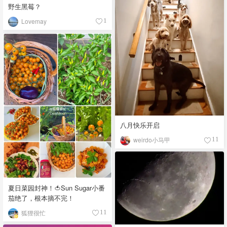
野生黑莓？
Lovemay
1
八月快乐开启
weirdo小马甲
11
夏日菜园封神！🍅Sun Sugar小番
茄绝了，根本摘不完！
狐狸很忙
11