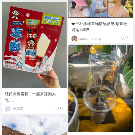
❤️三种珍珠首饰搭配灵感/珍珠还
能这么戴‼️
supermommy
21
旺仔冻痴雪糕，一起来冻痴大
吃。。
小濡马
12