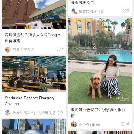
渐近脱离闷养
底波拉的诗与歌
5
看病像渡劫？加拿大医院Google
评价爆雷
加拿大宁古塔
3
Starbucks Reserve Roastery
Chicago
歌莉娅白色镂空针织衫真的很百
热爱生活和自由的轻舞飞扬
5
搭
金小希ssicaa
16