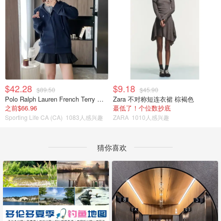
$42.28
$9.18
$89.50
$45.90
Polo Ralph Lauren French Terry 女童连帽卫衣 7-16码
Zara 不对称短连衣裙 棕褐色
之前$66.96
蕞低了！个位数抄底
Sporting Life CA (CA)
1083人感兴趣
ZARA
1010人感兴趣
猜你喜欢