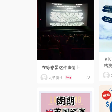
🇦
格测
在等彩蛋这件事情上
丸子脑袋
8