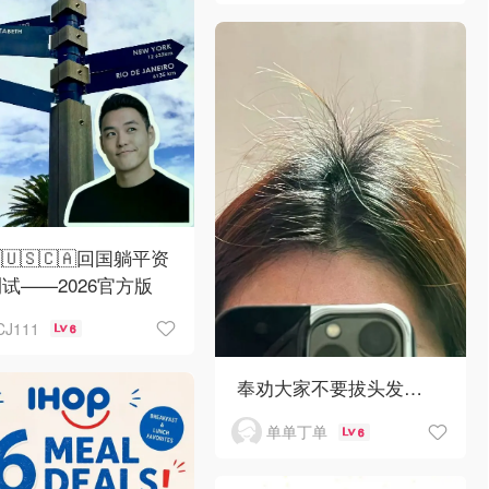
🇺🇺🇸🇨🇦回国躺平资
试——2026官方版
CJ111
6
奉劝大家不要拔头发…
单单丁单
6