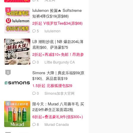
lululemon 捡漏🔥 Softstreme
短裤4降仅$19(原$88)
2折起 V领罗纹Tee$34(原$68)
5
lululemon
LB 潮鞋抄底 | NB 爆款204L薄
底鞋$60、萨洛蒙$75
2折起+再减$10+免邮！昂跑参
加
0
Little Burgundy CA
(CA）
Simons 大降 | 麂皮乐福$59(原
$190)、床品套装$19
1.5折起 北极狐腰包$29
0
Simons加拿大官网
限今天：Murad 八哥薅羊毛 买
2送9件🎁含正装面霜2瓶
6折起+叠送豪礼9件(值$300+)
8
Murad Canada