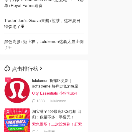
单+Royal Farms速食
Trader Joe's Guava果酱+煎茶，这杯夏日
特饮绝了🍵
黑色高腰+短上衣，Lululemon这套太显比例
了✨
点击排行榜
lululemon 折扣区更新 |
softstreme 短裤史低$19(原
$88)
City Essentials 小粉包$54
1333
lululemon
淘宝满￥499最高2KG包邮 回
归！数量不多！手慢无！
紧急返场！上次没薅到！赶紧
冲
2
淘宝网