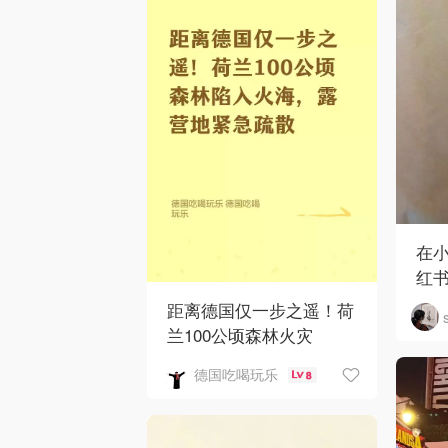
在
红
距离德国仅一步之遥！荷
兰100公顷森林火灾
德国吃喝玩乐
8