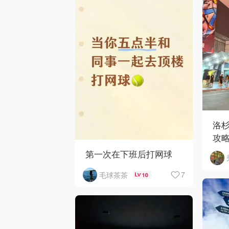
洛
攻
第一次在下班后打网球
7
毛球茶茶
10