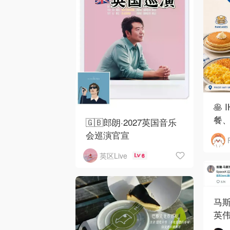
🥞
餐、
🇬🇧郎朗·2027英国音乐
会巡演官宣
英区Live
6
马斯
英伟