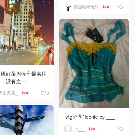
德国吃喝玩乐
8
杉矶好莱坞停车最实用
略，没有之一
9
秀出风采_
9
vtg分享*iconic by ___
jin___
6