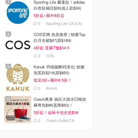
Sporting Life 薅童款！adidas
白色短袖仅$26(成人款$34)
5折起+额外8折起
0
Sporting Life CA (CA)
COS官网 热卖推荐 | 销量Top
白月光裙$67(原$169)
4折起 亚麻T恤$34.5
0
COS
Kanuk 羽绒服断码清仓| 收腰
泡芙款$216(原$850)
低至3折+额外8.5折！
0
Kanuk
Coach奥莱 疯狂大跳水💥格纹
麻将包$96(直降$63)！
3折起！金标卡包史低$36
0
Coach Outlet CA