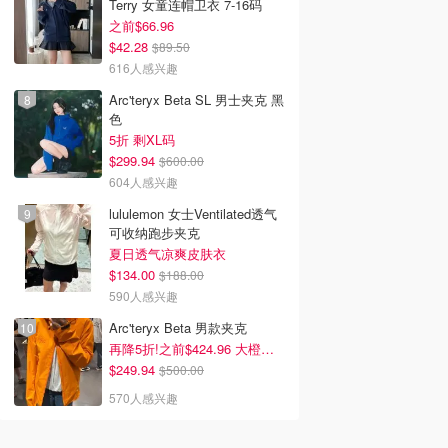
Terry 女童连帽卫衣 7-16码
之前$66.96
$42.28
$89.50
616人感兴趣
Arc'teryx Beta SL 男士夹克 黑
色
5折 剩XL码
$299.94
$600.00
604人感兴趣
lululemon 女士Ventilated透气
可收纳跑步夹克
夏日透气凉爽皮肤衣
$134.00
$188.00
590人感兴趣
Arc'teryx Beta 男款夹克
再降5折!之前$424.96 大橙子好显白 蹲补
$249.94
$500.00
570人感兴趣