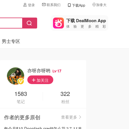
联系我们
加拿大
登录
下载App
🇺🇸
美国
下载 DealMoon App
体验更多精彩
🇨🇳
中国
男士专区
🇨🇦
加拿大
🇬🇧
英国
🇩🇪
德国
亦呀亦呀哟
17
🇫🇷
加关注
法国
🇮🇹
1583
322
意大利
笔记
粉丝
🇦🇺
澳洲
作者的更多原创
查看更多
🇳🇿
新西兰
每个月$10 Doordash credit怎么花？7-11凑