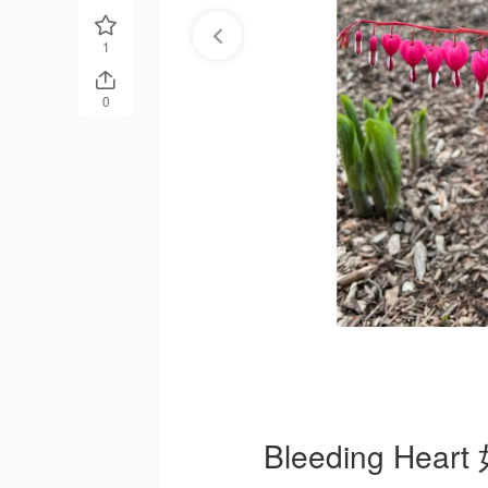
1
0
Bleeding He