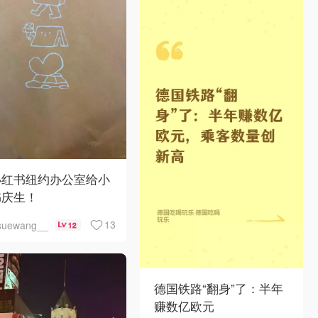
小红书纽约办公室给小
书庆生！
13
suewang__
12
德国铁路“翻身”了：半年
赚数亿欧元