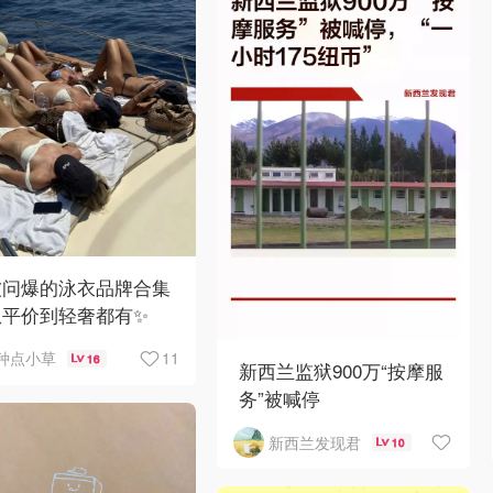
被问爆的泳衣品牌合集
从平价到轻奢都有✨
11
种点小草
16
新西兰监狱900万“按摩服
务”被喊停
新西兰发现君
10