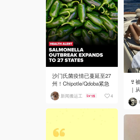
沙门氏菌疫情已蔓延至27
👙
州！Chipotle/Qdoba紧急
｜
下架辣椒
4
新闻搬运工
15