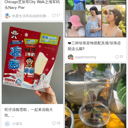
Chicago芝加哥City Walk之海军码
头Navy Pier
热爱生活和自由的轻舞飞扬
17
❤️三种珍珠首饰搭配灵感/珍珠还
能这么戴‼️
supermommy
31
旺仔冻痴雪糕，一起来冻痴大
吃。。
小濡马
18