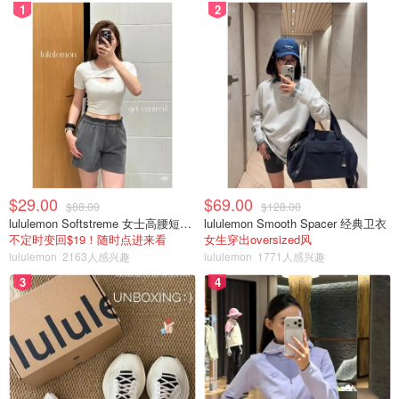
1
2
$29.00
$69.00
$88.00
$128.00
lululemon Softstreme 女士高腰短裤 10cm
lululemon Smooth Spacer 经典卫衣
不定时变回$19！随时点进来看
女生穿出oversized风
lululemon
2163人感兴趣
lululemon
1771人感兴趣
3
4