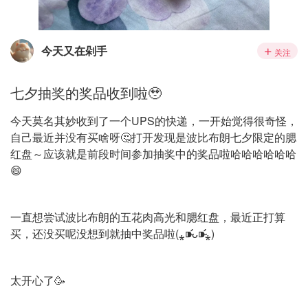
今天又在剁手
关注
七夕抽奖的奖品收到啦🥹
今天莫名其妙收到了一个UPS的快递，一开始觉得很奇怪，
自己最近并没有买啥呀🤔打开发现是波比布朗七夕限定的腮
红盘～应该就是前段时间参加抽奖中的奖品啦哈哈哈哈哈哈
😄
一直想尝试波比布朗的五花肉高光和腮红盘，最近正打算
买，还没买呢没想到就抽中奖品啦(⁎⁍̴̛ᴗ⁍̴̛⁎)
太开心了🥳