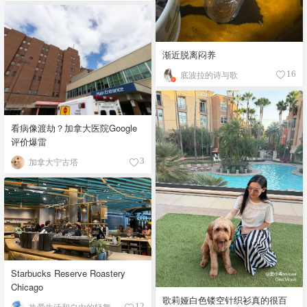
渐近脱离闷养
底波拉的诗与歌
16
看病像渡劫？加拿大医院Google
评价爆雷
加拿大宁古塔
3
Starbucks Reserve Roastery
Chicago
歌莉娅白色镂空针织衫真的很百
热爱生活和自由的轻舞飞扬
12