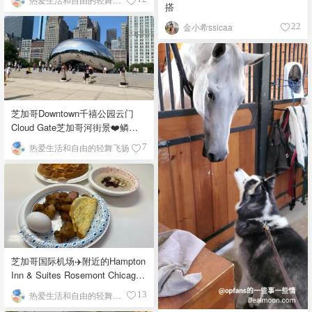
搭
金小希ssicaa
22
芝加哥Downtown千禧公园云门
Cloud Gate芝加哥河街景❤️鳞次
栉比的高楼
热爱生活和自由的轻舞飞扬
7
芝加哥国际机场✈️附近的Hampton
Inn & Suites Rosemont Chicago
O'Hare自助早餐
热爱生活和自由的轻舞飞扬
13