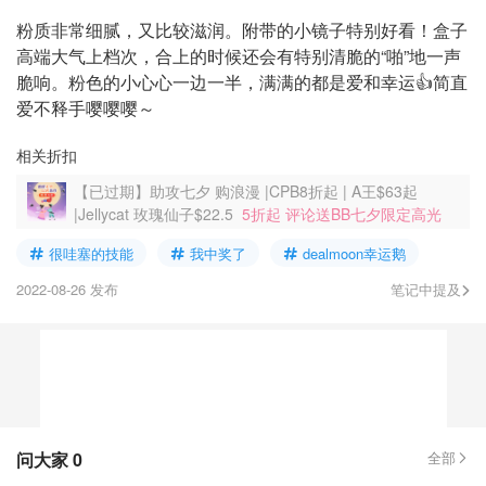
粉质非常细腻，又比较滋润。附带的小镜子特别好看！盒子
高端大气上档次，合上的时候还会有特别清脆的“啪”地一声
脆响。粉色的小心心一边一半，满满的都是爱和幸运👍简直
爱不释手嘤嘤嘤～
相关折扣
【已过期】助攻七夕 购浪漫 |CPB8折起 | A王$63起
|Jellycat 玫瑰仙子$22.5
5折起 评论送BB七夕限定高光
很哇塞的技能
我中奖了
dealmoon幸运鹅
2022-08-26 发布
笔记中提及
问大家
0
全部