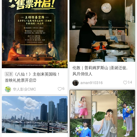
伦敦｜普莉姆罗斯山 |圣诞迁徙,
风月俏佳人
🇬🇧《八仙！》主创来英国啦！
首映礼抢票开启⏰
aman910316
14
华人影业CMC
6