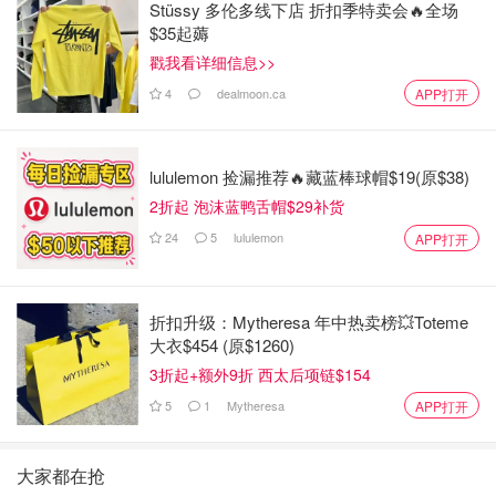
Stüssy 多伦多线下店 折扣季特卖会🔥全场
$35起薅
戳我看详细信息>>
4
dealmoon.ca
APP打开
lululemon 捡漏推荐🔥藏蓝棒球帽$19(原$38)
2折起 泡沫蓝鸭舌帽$29补货
24
5
lululemon
APP打开
折扣升级：Mytheresa 年中热卖榜💥Toteme
大衣$454 (原$1260)
3折起+额外9折 西太后项链$154
5
1
Mytheresa
APP打开
大家都在抢