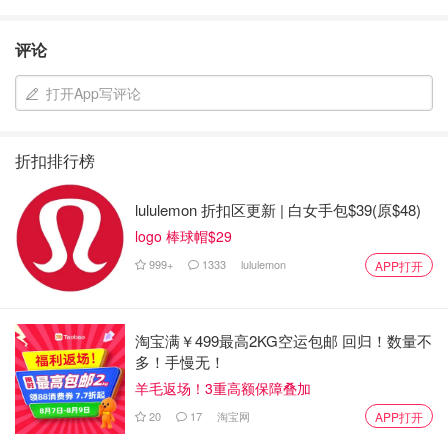
评论
打开App写评论
折扣排行榜
lululemon 折扣区更新 | 白女手包$39(原$48)
logo 棒球帽$29
999+
1333
lululemon
APP打开
淘宝满￥499最高2KG空运包邮 回归！数量不
多！手慢无！
羊毛返场！3重高额保障叠加
20
17
淘宝网
APP打开