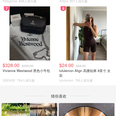
Patagonia
848人感兴趣
Aritzia
807人感兴趣
7
8
$328.00
$24.00
$395.00
$64.00
Vivienne Westwood 黑色小号包
lululemon Align 高腰短裤 8英寸 女
款
SSENSE
794人感兴趣
lululemon
766人感兴趣
猜你喜欢