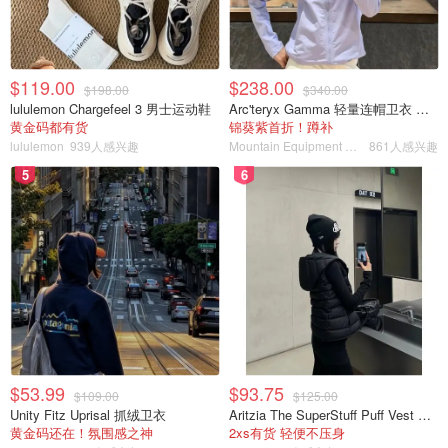
$119.00
$238.00
$198.00
$340.00
lululemon Chargefeel 3 男士运动鞋
Arc'teryx Gamma 轻量连帽卫衣 女款
黄金码都有货
锦葵紫首折！蹲补
lululemon
939人感兴趣
Mountain Equipment Company
861人感兴趣
5
6
$53.99
$93.75
$109.00
$125.00
Unity Fitz Uprisal 抓绒卫衣
Aritzia The SuperStuff Puff Vest 轻盈亮面马甲
黄金码还在！氛围感之神
2xs有货 轻便不压身