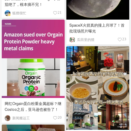
茄绝了，根本摘不完！
狐狸很忙
21
SpaceX火箭真的撞上月球了！首
批现场照片曝光
瓜田里的猹
23
网红Orgain蛋白粉重金属超标？继
Costco之后，亚马逊也被告了！
新闻搬运工
20