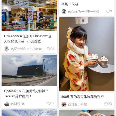
马场一天游
opfans的一些事一些情
9
Chicago☘️💖芝加哥Chinatown唐
人街的地下mini小美食城
热爱生活和自由的轻舞飞扬
12
SpaceX 168亿美元“芯片神厂”
Terafab落户德州！
500机票的东京体验我给到夯
休斯顿101
14
西雅图小雨帽
23