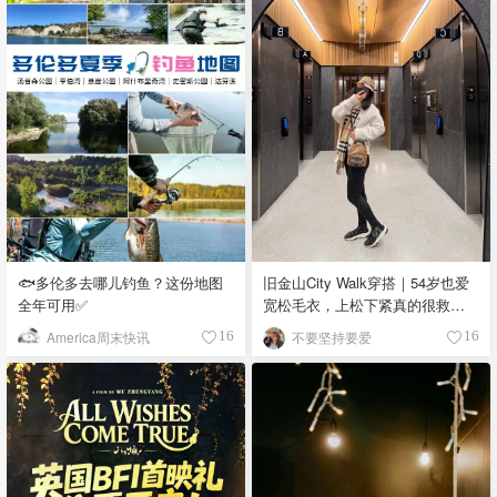
🐟多伦多去哪儿钓鱼？这份地图
旧金山City Walk穿搭｜54岁也爱
全年可用✅
宽松毛衣，上松下紧真的很救比
例
America周末快讯
不要坚持要爱
16
16