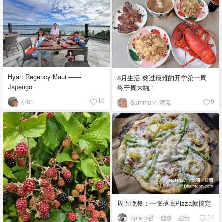
Hyatt Regency Maui ——
8月生活 熬过最难的开学第一周
Japengo
终于周末啦！
小a1
16
Summer在漂流
9
周五晚餐：一张薄底Pizza就搞定
opfans的一些事一些情
14