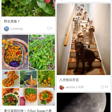
野生黑莓？
Lovemay
1
八月快乐开启
weirdo小马甲
14
夏日菜园封神！🍅Sun Sugar小番