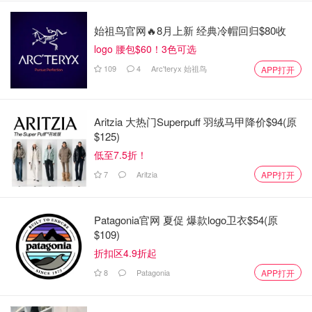
始祖鸟官网🔥8月上新 经典冷帽回归$80收
logo 腰包$60！3色可选
109
4
Arc'teryx 始祖鸟
APP打开
Aritzia 大热门Superpuff 羽绒马甲降价$94(原
$125)
低至7.5折！
7
Aritzia
APP打开
Patagonia官网 夏促 爆款logo卫衣$54(原
$109)
折扣区4.9折起
8
Patagonia
APP打开