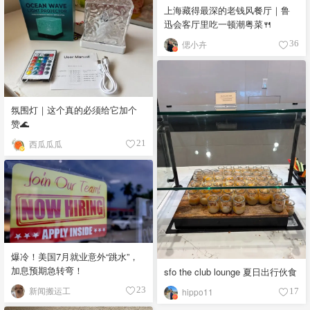
上海藏得最深的老钱风餐厅｜鲁
迅会客厅里吃一顿潮粤菜🍴
偲小卉
36
氛围灯｜这个真的必须给它加个
赞🌊
西瓜瓜瓜
21
爆冷！美国7月就业意外“跳水”，
加息预期急转弯！
sfo the club lounge 夏日出行伙食
新闻搬运工
23
hippo11
17