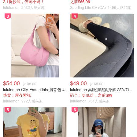
2.1折抄底，仅剩小码！
之前$66.96
lululemon
2432人感兴趣
Sporting Life CA (CA)
1496人感兴趣
3
4
$54.00
$49.00
$108.00
$168.00
lululemon City Essentials 肩背包 4L
lululemon 高腰加绒紧身裤 28"≈71cm 5个口袋
热卖！库存紧张
码全！史低价，之前$99
lululemon
992人感兴趣
lululemon
761人感兴趣
5
6