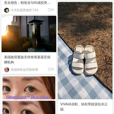
安永报告：制造业与AI成投资新
宠！
今天吃菠萝披萨了吗
4
美国政府紧急关停肯塔基器官捐
赠机构
美国犄角旮旯新鲜事
4
VIVAIA凉鞋、轻松带娃游玩水公
园