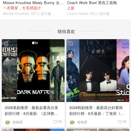
Moose Knuckles Mealy Bunny 女士双面穿连帽外套
Coach Work Boot 黑色工装靴
一衣两穿，大毛球设计
上新
Moose Knuckles
567人感兴趣
Coach Outlet
562人感兴趣
猜你喜欢
2026美剧推荐 - 最新必看高分美
2026韩剧推荐 - 最新高分好看韩
剧排行榜 - 8月最新: 《​​足球教练
剧排行榜 - 8月最新：丁海寅《我
》第四季回归！
的荒糖恋爱 》上线❣️
省钱君
省钱君
20
18