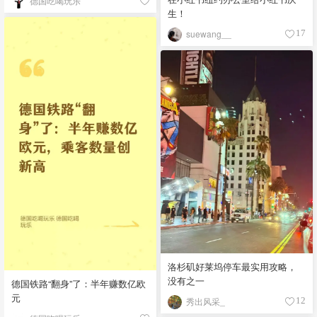
德国吃喝玩乐
生！
suewang__
17
洛杉矶好莱坞停车最实用攻略，
没有之一
德国铁路“翻身”了：半年赚数亿欧
元
秀出风采_
12