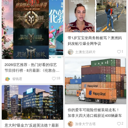
带1岁宝宝坐商务舱被骂？澳洲妈
妈发帖引爆全网争议
土澳生活碎片
1
2026综艺推荐 - 热门好看的综艺
节目排行榜 - 8月最新:《​​伦敦合伙
人》回归啦
省钱君
18
你的爱车可能险些被装箱走私！
加拿大四大港口截获近400辆豪车
加拿大宁古塔
2
意大利“吸金力”反超英法德？最新