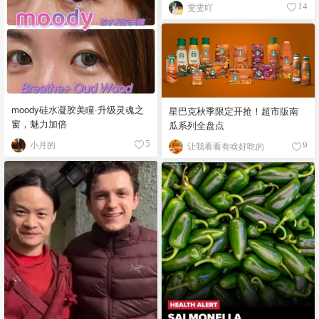
雯雯吖
14
moody硅水凝胶美瞳·升级灵魂之
星巴克秋季限定开抢！超市版南
窗，魅力加倍
瓜系列全盘点
小月的
5
让我看看有啥好吃的
9