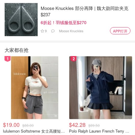
Moose Knuckles 部分再降 | 魏大勋同款夹克
$237
6折起！羽绒服低至$270
9
Moose Knuckles
APP打开
大家都在抢
1
2
$19.00
$42.28
$88.00
$89.50
lululemon Softstreme 女士高腰短裤 10cm
Polo Ralph Lauren French Terry 女童连帽卫衣 7-16码