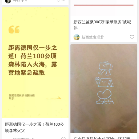
新西兰监狱900万“按摩服务”被喊
停
新西兰发现君
距离德国仅一步之遥！荷兰100公
顷森林火灾
在小红书纽约办公室给小红书庆