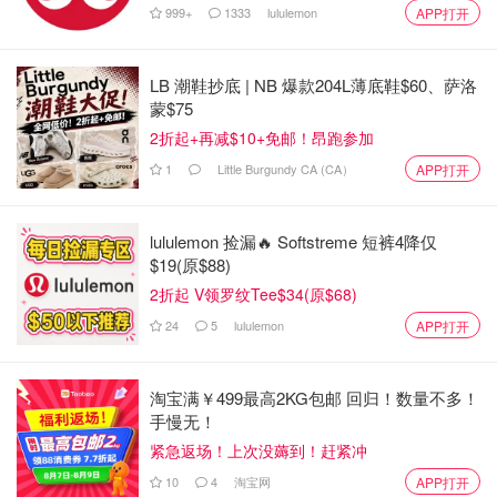
999+
1333
lululemon
APP打开
LB 潮鞋抄底 | NB 爆款204L薄底鞋$60、萨洛
蒙$75
2折起+再减$10+免邮！昂跑参加
1
Little Burgundy CA (CA）
APP打开
lululemon 捡漏🔥 Softstreme 短裤4降仅
$19(原$88)
2折起 V领罗纹Tee$34(原$68)
24
5
lululemon
APP打开
淘宝满￥499最高2KG包邮 回归！数量不多！
手慢无！
紧急返场！上次没薅到！赶紧冲
10
4
淘宝网
APP打开