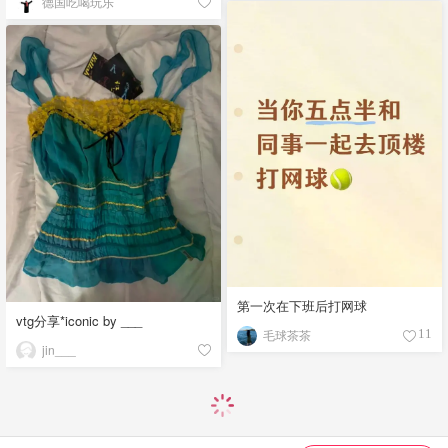
德国吃喝玩乐
第一次在下班后打网球
vtg分享*iconic by ___
毛球茶茶
11
jin___