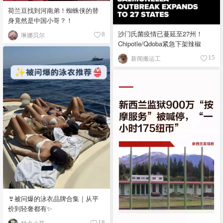
荷兰豆找到河南弟！蜘蛛侠的替
身竟然是中国小哥？！
沙门氏菌疫情已蔓延至27州！
琳娜贝尔
8
Chipotle/Qdoba紧急下架辣椒
新闻搬运工
15
👙被问爆的泳衣品牌合集｜从平
价到轻奢都有✨
种点小草
18