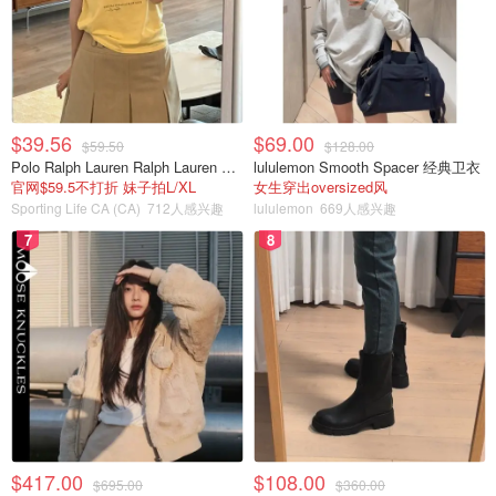
$39.56
$69.00
$59.50
$128.00
Polo Ralph Lauren Ralph Lauren Polo Bear 女童棉T恤 染色 1件
lululemon Smooth Spacer 经典卫衣
官网$59.5不打折 妹子拍L/XL
女生穿出oversized风
Sporting Life CA (CA)
712人感兴趣
lululemon
669人感兴趣
7
8
$417.00
$108.00
$695.00
$360.00