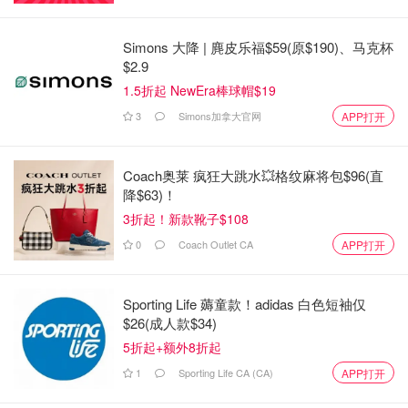
Simons 大降 | 麂皮乐福$59(原$190)、马克杯
$2.9
1.5折起 NewEra棒球帽$19
3
Simons加拿大官网
APP打开
Coach奥莱 疯狂大跳水💥格纹麻将包$96(直
降$63)！
3折起！新款靴子$108
0
Coach Outlet CA
APP打开
Sporting Life 薅童款！adidas 白色短袖仅
$26(成人款$34)
5折起+额外8折起
1
Sporting Life CA (CA)
APP打开