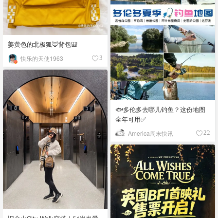
姜黄色的北极狐🦊背包🎒
快乐的天使1963
3
🐟多伦多去哪儿钓鱼？这份地图
全年可用✅
America周末快讯
22