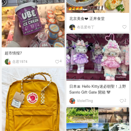
北京美食❤️ 正丼食堂
布丢爱布丁
超市情报7
念君1974
4
日本🎀 Hello Kitty迷必朝聖！上野
Sanrio Gift Gate 開箱 🐼
VioletTing
2