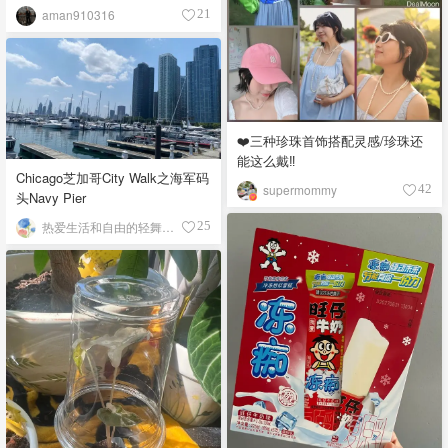
aman910316
21
❤️三种珍珠首饰搭配灵感/珍珠还
能这么戴‼️
Chicago芝加哥City Walk之海军码
supermommy
42
头Navy Pier
热爱生活和自由的轻舞飞扬
25