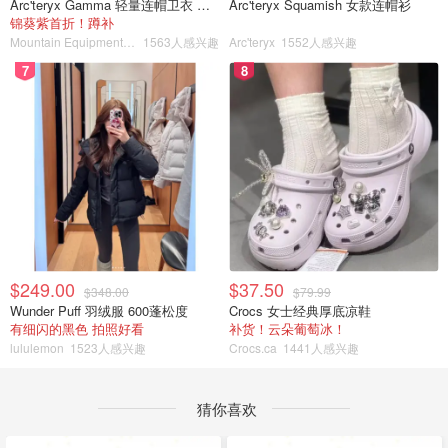
Arc'teryx Gamma 轻量连帽卫衣 女款
Arc'teryx Squamish 女款连帽衫
锦葵紫首折！蹲补
Mountain Equipment Company
1563人感兴趣
Arc'teryx
1552人感兴趣
7
8
$249.00
$37.50
$348.00
$79.99
Wunder Puff 羽绒服 600蓬松度
Crocs 女士经典厚底凉鞋
有细闪的黑色 拍照好看
补货！云朵葡萄冰！
lululemon
1523人感兴趣
Crocs.ca
1441人感兴趣
猜你喜欢