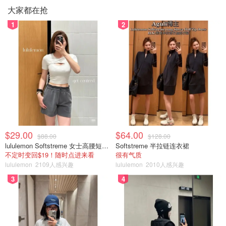
大家都在抢
1
2
$29.00
$64.00
$88.00
$128.00
lululemon Softstreme 女士高腰短裤 10cm
Softstreme 半拉链连衣裙
不定时变回$19！随时点进来看
很有气质
lululemon
2109人感兴趣
lululemon
2010人感兴趣
3
4