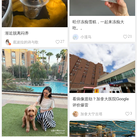
旺仔冻痴雪糕，一起来冻痴大
吃。。
渐近脱离闷养
小濡马
21
底波拉的诗与歌
27
看病像渡劫？加拿大医院Google
评价爆雷
加拿大宁古塔
3