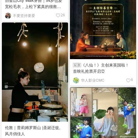
旧金山City Walk穿搭｜54岁也爱
宽松毛衣，上松下紧真的很救比
例
不要坚持要爱
26
🇬🇧《八仙！》主创来英国啦！
首映礼抢票开启⏰
华人影业CMC
6
伦敦｜普莉姆罗斯山 |圣诞迁徙,
风月俏佳人