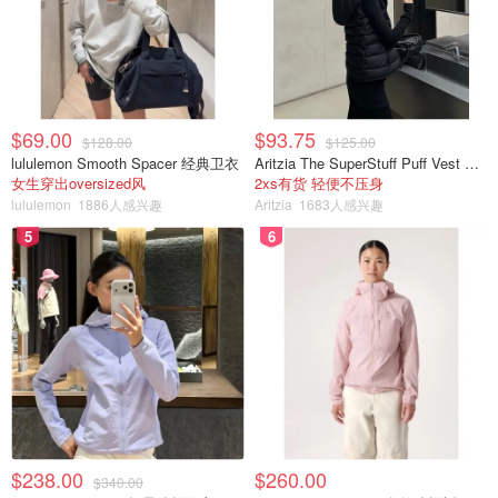
$69.00
$93.75
$128.00
$125.00
lululemon Smooth Spacer 经典卫衣
Aritzia The SuperStuff Puff Vest 轻盈亮面马甲
女生穿出oversized风
2xs有货 轻便不压身
lululemon
1886人感兴趣
Aritzia
1683人感兴趣
5
6
$238.00
$260.00
$340.00