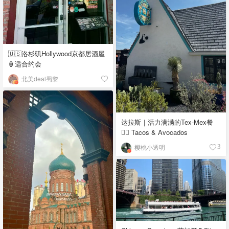
🇺🇸洛杉矶Hollywood京都居酒屋
🏮适合约会
北美deal蜀黎
达拉斯｜活力满满的Tex-Mex餐
👉🏼 Tacos & Avocados
樱桃小透明
3