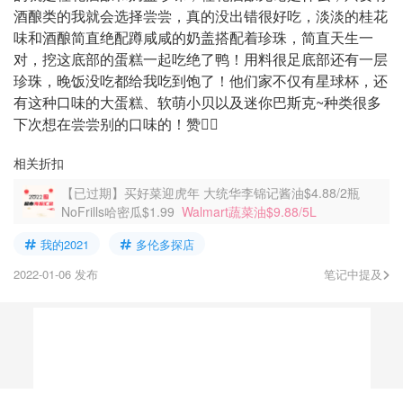
酒酿类的我就会选择尝尝，真的没出错很好吃，淡淡的桂花
味和酒酿简直绝配蹲咸咸的奶盖搭配着珍珠，简直天生一
对，挖这底部的蛋糕一起吃绝了鸭！用料很足底部还有一层
珍珠，晚饭没吃都给我吃到饱了！他们家不仅有星球杯，还
有这种口味的大蛋糕、软萌小贝以及迷你巴斯克~种类很多
下次想在尝尝别的口味的！赞👍🏻
相关折扣
【已过期】买好菜迎虎年 大统华李锦记酱油$4.88/2瓶
NoFrills哈密瓜$1.99
Walmart蔬菜油$9.88/5L
我的2021
多伦多探店
2022-01-06 发布
笔记中提及