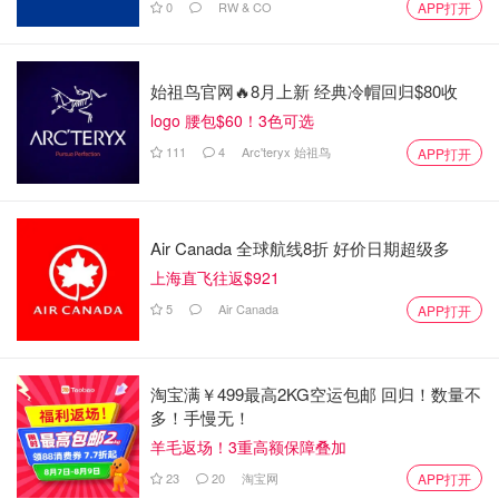
0
RW & CO
APP打开
始祖鸟官网🔥8月上新 经典冷帽回归$80收
logo 腰包$60！3色可选
111
4
Arc'teryx 始祖鸟
APP打开
Air Canada 全球航线8折 好价日期超级多
上海直飞往返$921
5
Air Canada
APP打开
淘宝满￥499最高2KG空运包邮 回归！数量不
多！手慢无！
羊毛返场！3重高额保障叠加
23
20
淘宝网
APP打开