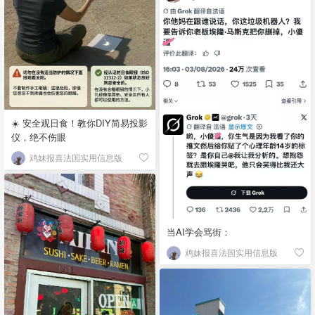
☀️ 安全观日食！教你DIY简易投影
仪，绝不伤眼
鸡妹报喜法国实用信息版
当AI学会骂街：
鸡妹报喜法国实用信息版