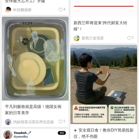
全球最大芯片工厂开建
科技圈观察
4
新西兰即将迎来“跨代财富大转
移”！
新西兰发现君
1
平凡到极致就是高级！德国女画
家的日常美学
鸡妹报喜法国实用信息版
1
☀️ 安全观日食！教你DIY简易投影
仪，绝不伤眼