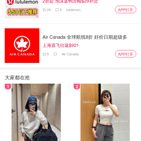
2折起 泡沫蓝鸭舌帽$29补货
24
5
lululemon
APP打开
Air Canada 全球航线8折 好价日期超级多
上海直飞往返$921
5
Air Canada
APP打开
大家都在抢
1
2