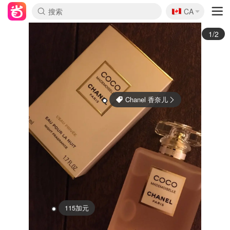
🇨🇦
CA
2/2
145加元