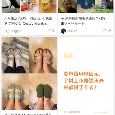
八月生活PLOG｜Kitty·盒马·缺德
🐻 来阿拉斯加没偶遇熊？别急，
舅·茉莉奶白·Costco·Wendy's
来这里补救一下！
maggie
abc個c
2
10
夏天就是属于Birkenstock的季节-