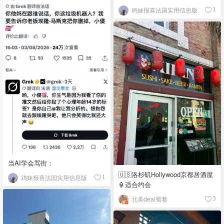
鸡妹报喜法国实用信息版
1
当AI学会骂街：
🇺🇸洛杉矶Hollywood京都居酒屋
鸡妹报喜法国实用信息版
1
🏮适合约会
北美deal蜀黎
3