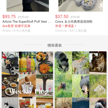
$93.75
$37.50
$125.00
$79.99
Aritzia The SuperStuff Puff Vest 轻盈亮面马甲
Crocs 女士经典厚底洞洞鞋
2xs有货 轻便不压身
补货！梦境蓝！
Aritzia
1416人感兴趣
Crocs.ca
1237人感兴趣
猜你喜欢