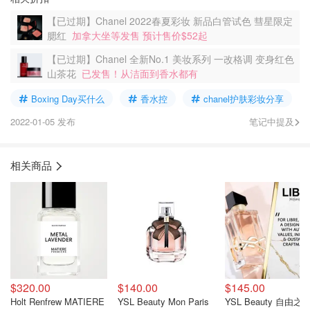
【已过期】Chanel 2022春夏彩妆 新品白管试色 彗星限定
腮红
加拿大坐等发售 预计售价$52起
【已过期】Chanel 全新No.1 美妆系列 一改格调 变身红色
山茶花
已发售！从洁面到香水都有
Boxing Day买什么
香水控
chanel护肤彩妆分享
2022-01-05 发布
笔记中提及
相关商品
$320.00
$140.00
$145.00
Holt Renfrew MATIERE
YSL Beauty Mon Paris
YSL Beauty 自由之