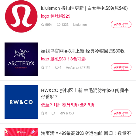
lululemon 折扣区更新 | 白女手包$39(原$48)
logo 棒球帽$29
999+
1333
lululemon
APP打开
始祖鸟官网🔥8月上新 经典冷帽回归$80收
logo 腰包$60！3色可选
111
4
Arc'teryx 始祖鸟
APP打开
RW&CO 折扣区上新 羊毛混纺裙$20 阔腿牛
仔裤$17
低至2.1折+额外8折+叠8.5折
0
RW & CO
APP打开
淘宝满￥499最高2KG空运包邮 回归！数量不