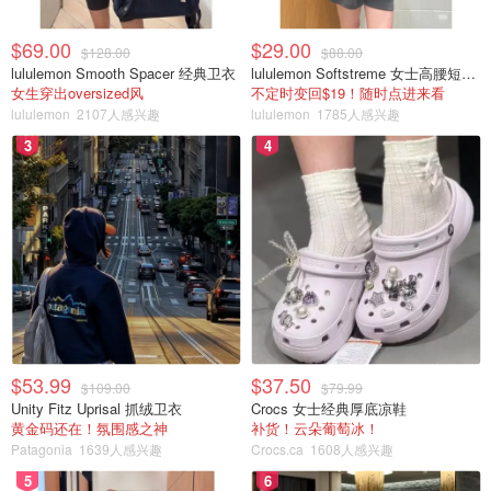
$69.00
$29.00
$128.00
$88.00
lululemon Smooth Spacer 经典卫衣
lululemon Softstreme 女士高腰短裤 10cm
女生穿出oversized风
不定时变回$19！随时点进来看
lululemon
2107人感兴趣
lululemon
1785人感兴趣
3
4
$53.99
$37.50
$109.00
$79.99
Unity Fitz Uprisal 抓绒卫衣
Crocs 女士经典厚底凉鞋
黄金码还在！氛围感之神
补货！云朵葡萄冰！
Patagonia
1639人感兴趣
Crocs.ca
1608人感兴趣
5
6