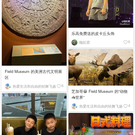
乐高免费送的皮卡丘头饰
咖妃君
6
Field Museum 的美洲古代文明展
区
热爱生活和自由的轻舞飞扬
6
芝加哥😁 Field Museum 的“动物
🦓世界”
热爱生活和自由的轻舞飞扬
4