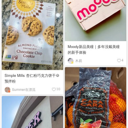
Moody新品美瞳｜多年没戴美瞳
的新手体验
木易
4
Simple Mills 杏仁粉巧克力饼干🍪
预拌粉
Summer在漂流
10