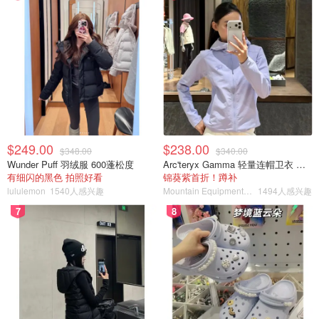
$249.00
$238.00
$348.00
$340.00
Wunder Puff 羽绒服 600蓬松度
Arc'teryx Gamma 轻量连帽卫衣 女款
有细闪的黑色 拍照好看
锦葵紫首折！蹲补
lululemon
1540人感兴趣
Mountain Equipment Company
1494人感兴趣
7
8