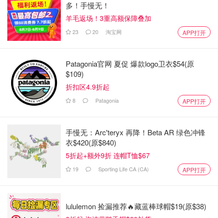
多！手慢无！
羊毛返场！3重高额保障叠加
23
20
淘宝网
APP打开
Patagonia官网 夏促 爆款logo卫衣$54(原
$109)
折扣区4.9折起
8
Patagonia
APP打开
手慢无：Arc'teryx 再降！Beta AR 绿色冲锋
衣$420(原$840)
5折起+额外9折 连帽T恤$67
19
Sporting Life CA (CA)
APP打开
lululemon 捡漏推荐🔥藏蓝棒球帽$19(原$38)