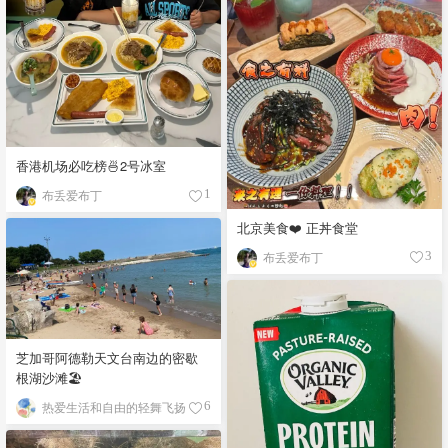
香港机场必吃榜🍜2号冰室
布丢爱布丁
1
北京美食❤️ 正丼食堂
布丢爱布丁
3
芝加哥阿德勒天文台南边的密歇
根湖沙滩🏖️
热爱生活和自由的轻舞飞扬
6