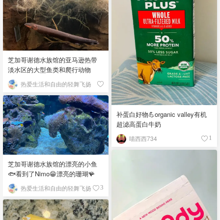
芝加哥谢德水族馆的亚马逊热带
淡水区的大型鱼类和爬行动物
热爱生活和自由的轻舞飞扬
补蛋白好物💪organic valley有机
超滤高蛋白牛奶
喵西西734
1
芝加哥谢德水族馆的漂亮的小鱼
🐟看到了Nimo😁漂亮的珊瑚🪸
热爱生活和自由的轻舞飞扬
3