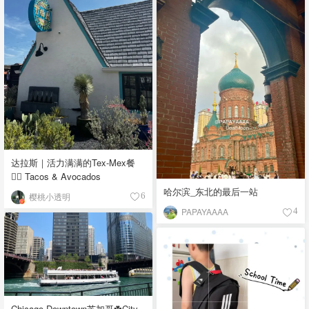
达拉斯｜活力满满的Tex-Mex餐
👉🏼 Tacos & Avocados
哈尔滨_东北的最后一站
樱桃小透明
6
PAPAYAAAA
4
Chicago Downtown芝加哥☘️City