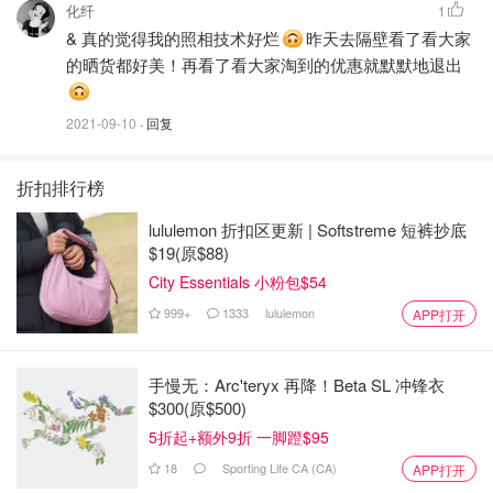
化纤
1
& 真的觉得我的照相技术好烂
昨天去隔壁看了看大家
的晒货都好美！再看了看大家淘到的优惠就默默地退出
2021-09-10
· 回复
折扣排行榜
lululemon 折扣区更新 | Softstreme 短裤抄底
$19(原$88)
City Essentials 小粉包$54
999+
1333
lululemon
APP打开
手慢无：Arc'teryx 再降！Beta SL 冲锋衣
$300(原$500)
5折起+额外9折 一脚蹬$95
18
Sporting Life CA (CA)
APP打开