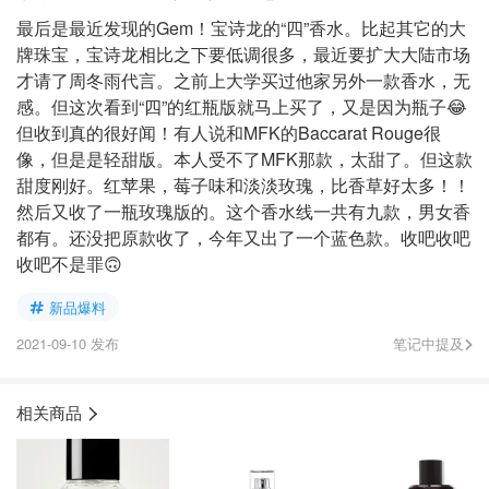
最后是最近发现的Gem！宝诗龙的“四”香水。比起其它的大
牌珠宝，宝诗龙相比之下要低调很多，最近要扩大大陆市场
才请了周冬雨代言。之前上大学买过他家另外一款香水，无
感。但这次看到“四”的红瓶版就马上买了，又是因为瓶子😂
但收到真的很好闻！有人说和MFK的Baccarat Rouge很
像，但是是轻甜版。本人受不了MFK那款，太甜了。但这款
甜度刚好。红苹果，莓子味和淡淡玫瑰，比香草好太多！！
然后又收了一瓶玫瑰版的。这个香水线一共有九款，男女香
都有。还没把原款收了，今年又出了一个蓝色款。收吧收吧
收吧不是罪🙃
新品爆料
2021-09-10 发布
笔记中提及
相关商品