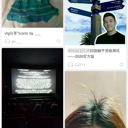
vtg分享*iconic by ___
jin___
🇦🇺🇺🇸🇨🇦回国躺平资格测试
——2026官方版
CJ111