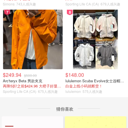
Simons
743人感兴趣
Sporting Life CA (CA)
679人感兴趣
7
8
$249.94
$148.00
$500.00
Arc'teryx Beta 男款夹克
lululemon Scuba Evolve女士连帽卫衣 全拉链
再降5折!之前$424.96 大橙子好显白 蹲补
白金上线小码就断货！
Sporting Life CA (CA)
675人感兴趣
lululemon
575人感兴趣
猜你喜欢