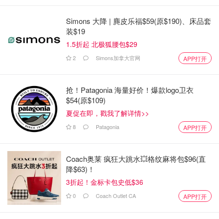
Simons 大降 | 麂皮乐福$59(原$190)、床品套
装$19
1.5折起 北极狐腰包$29
2
Simons加拿大官网
APP打开
抢！Patagonia 海量好价！爆款logo卫衣
$54(原$109)
夏促在即，戳我了解详情>>
8
Patagonia
APP打开
Coach奥莱 疯狂大跳水💥格纹麻将包$96(直
降$63)！
3折起！金标卡包史低$36
0
Coach Outlet CA
APP打开