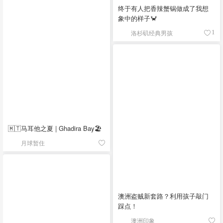
终于有人把香辣蟹锅做成了我想
象中的样子🦀
洛杉矶经典男孩
1
🇲🇹马耳他之夏 | Ghadira Bay🏖️
月球暂住
澳洲盗贼新套路？利用孩子敲门
踩点！
澳洲印象