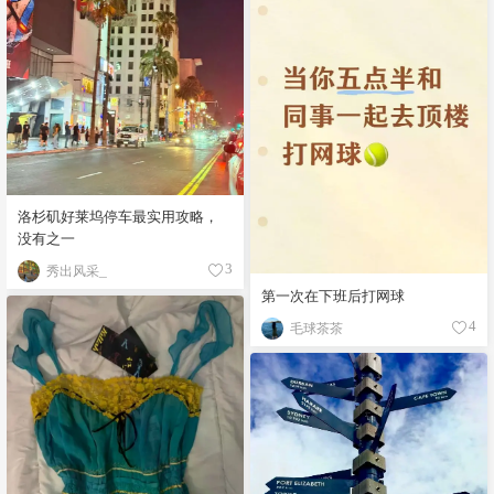
洛杉矶好莱坞停车最实用攻略，
没有之一
秀出风采_
3
第一次在下班后打网球
毛球茶茶
4