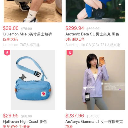
$39.00
$299.94
$78.00
$600.00
lululemon Mile 6英寸男士短裤
Arc'teryx Beta SL 男士夹克 黑色
仅剩大码
5折 剩XL码
lululemon
787人感兴趣
Sporting Life CA (CA)
781人感兴趣
5
6
$29.95
$237.96
$60.00
$340.00
Fjallraven High Coast 腰包
Arc'teryx Gamma LT 女士连帽夹克
罕见好价 手慢无
蹲补