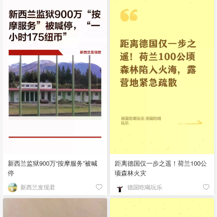
新西兰监狱900万“按摩服务”被喊
距离德国仅一步之遥！荷兰100公
停
顷森林火灾
新西兰发现君
德国吃喝玩乐