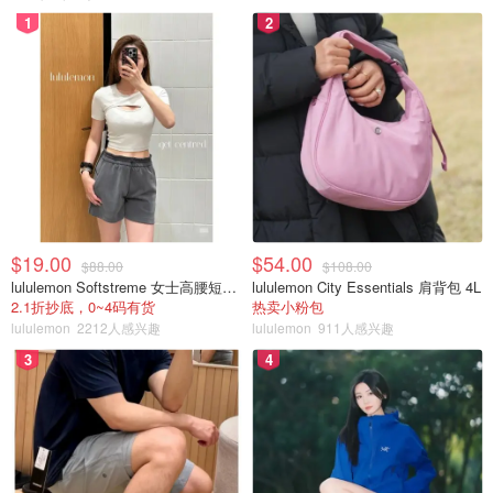
1
2
$19.00
$54.00
$88.00
$108.00
lululemon Softstreme 女士高腰短裤 10cm
lululemon City Essentials 肩背包 4L
2.1折抄底，0~4码有货
热卖小粉包
lululemon
2212人感兴趣
lululemon
911人感兴趣
3
4