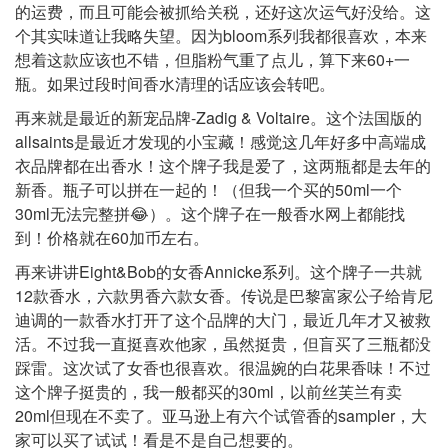
的运费，而且可能会被抓给关税，还好这次运气好没给。这
个其实味道让我略失望。因为bloom系列我都很喜欢，本来
想着这款应该也不错，但脂粉气重了点儿，算下来60+一
瓶。如果过段时间香水清理的话应该会转吧。
再来就是最近的新宠品牌-Zadig & Voltaire。这个法国版的
allsaints是最近才发现的小宝藏！感觉这几年好多中高端成
衣品牌都在出香水！这个牌子我是爱了，这两瓶都是去年的
新香。瓶子可以拼在一起的！（但我一个买的50ml一个
30ml无法完整拼😂）。这个牌子在一般香水网上都能找
到！价格就在60加币左右。
再来讲讲Eight&Bob的女香Annicke系列。这个牌子一共就
12款香水，六款男香六款女香。传说是巴黎富家公子给肯尼
迪调的一款香水打开了这个品牌的大门，最近几年才又被救
活。不过我一直挺喜欢他家，虽然挺贵，但盲买了三瓶都没
踩雷。这次试了女香也很喜欢。很温婉的白花果香味！不过
这个牌子挺贵的，我一般都买的30ml，以前丝芙兰有卖
20ml但现在不卖了。亚马逊上有六个试管香的sampler，大
家可以买了试试！看是不是自己想要的。