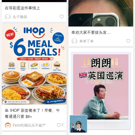
在等彩蛋这件事情上
丸子脑袋
奉劝大家不要拔头发…
单单丁单
🥞 IHOP 新套餐来了！早餐、午
餐通通只要 $6+
Felix吃喝玩乐不破产
2