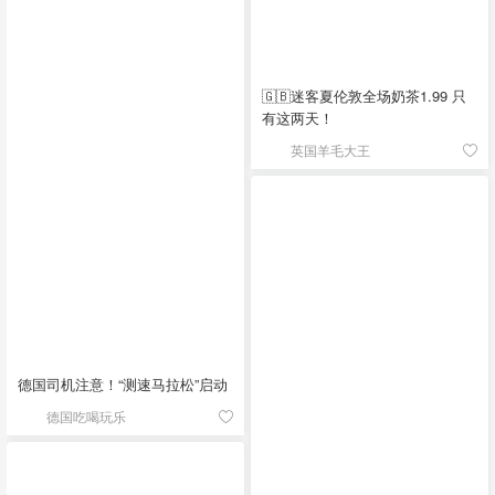
🇬🇧迷客夏伦敦全场奶茶1.99 只
有这两天！
英国羊毛大王
德国司机注意！“测速马拉松”启动
德国吃喝玩乐