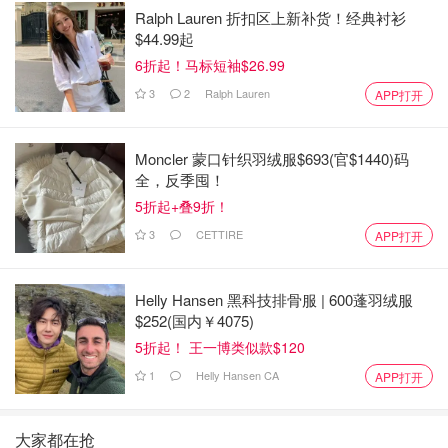
Ralph Lauren 折扣区上新补货！经典衬衫
$44.99起
6折起！马标短袖$26.99
3
2
Ralph Lauren
APP打开
Moncler 蒙口针织羽绒服$693(官$1440)码
全，反季囤！
5折起+叠9折！
3
CETTIRE
APP打开
Helly Hansen 黑科技排骨服 | 600蓬羽绒服
$252(国内￥4075)
5折起！ 王一博类似款$120
1
Helly Hansen CA
APP打开
大家都在抢