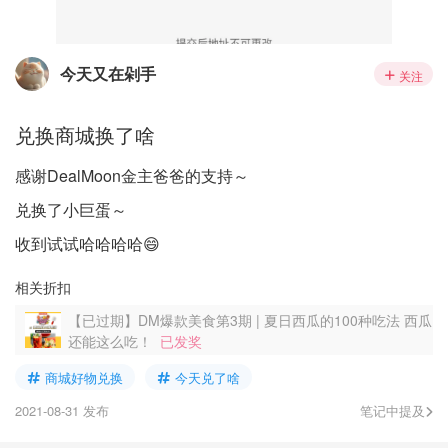
今天又在剁手
关注
兑换商城换了啥
感谢DealMoon金主爸爸的支持～
兑换了小巨蛋～
收到试试哈哈哈哈😄
相关折扣
【已过期】DM爆款美食第3期 | 夏日西瓜的100种吃法 西瓜
还能这么吃！
已发奖
商城好物兑换
今天兑了啥
2021-08-31 发布
笔记中提及