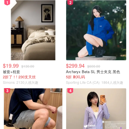
1
2
$19.99
$299.94
$130.00
$600.00
被套+枕套
Arc'teryx Beta SL 男士夹克 黑色
2折了！! 230支天丝
5折 剩XL码
Simons
2130人感兴趣
Sporting Life CA (CA)
1864人感兴趣
3
4