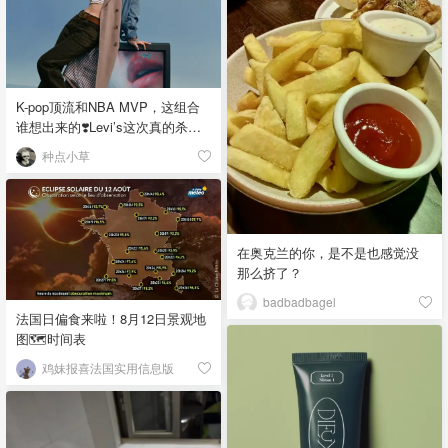
K-pop顶流和NBA MVP，这组合
谁想出来的❣️Levi’s这次真的杀疯
了！
种点小草
在奥克兰的你，是不是也感觉没
那么挤了？
badbadbagel
法国日偏食来啦！8月12日景观地
图🗺️时间表
鸡妹报喜法国实用信息版