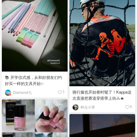
📚 开学仪式感，从和好朋友们约
好买一样的文具开始✨
骑行服也开始卷时髦了！Kappa这
Diamond七
5
次直接把赛道穿搭带上街🚴🔥
种点小草
6