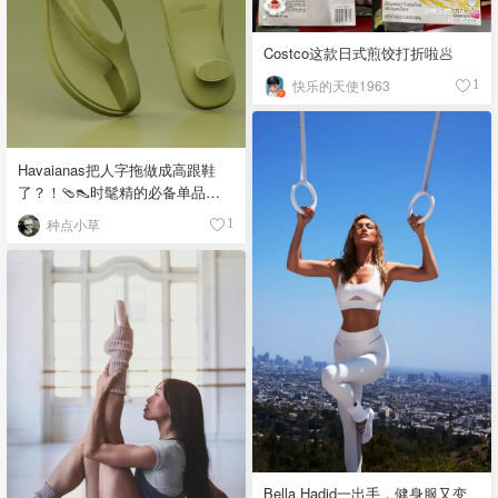
Costco这款日式煎饺打折啦🥟
快乐的天使1963
1
Havaianas把人字拖做成高跟鞋
了？！🩴👠时髦精的必备单品
吧！
种点小草
1
Bella Hadid一出手，健身服又变