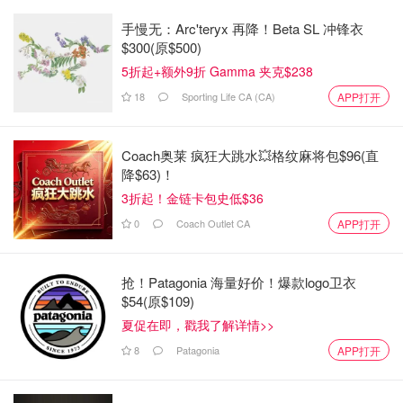
手慢无：Arc'teryx 再降！Beta SL 冲锋衣
$300(原$500)
5折起+额外9折 Gamma 夹克$238
18
Sporting Life CA (CA)
APP打开
Coach奥莱 疯狂大跳水💥格纹麻将包$96(直
降$63)！
3折起！金链卡包史低$36
0
Coach Outlet CA
APP打开
抢！Patagonia 海量好价！爆款logo卫衣
$54(原$109)
夏促在即，戳我了解详情>>
8
Patagonia
APP打开