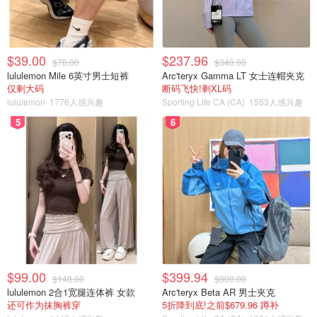
$39.00
$237.96
$78.00
$340.00
lululemon Mile 6英寸男士短裤
Arc'teryx Gamma LT 女士连帽夹克
仅剩大码
断码飞快!剩XL码
lululemon
1776人感兴趣
Sporting Life CA (CA)
1553人感兴趣
5
6
$99.00
$399.94
$148.00
$800.00
lululemon 2合1宽腿连体裤 女款
Arc'teryx Beta AR 男士夹克
还可作为抹胸裤穿
5折降到底!之前$679.96 蹲补