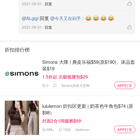
2021-09-01
· 回复
回复
:
@ALgigi
@今天又在剁手
2021-09-01
· 回复
折扣排行榜
Simons 大降 | 麂皮乐福$59(原$190)、床品套
装$19
1.5折起 北极狐腰包$29
2
Simons加拿大官网
APP打开
lululemon 折扣区更新 | 奶茶色牛角包$74 (原
$98）
封面2合1阔腿裤$99
999+
1333
lululemon
APP打开