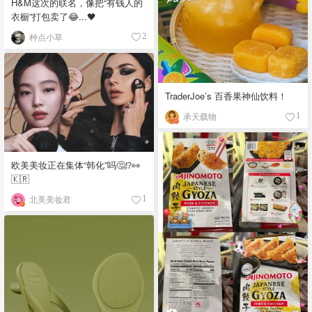
H&M这次的联名，像把“有钱人的
衣橱”打包卖了😂...🖤
种点小草
2
TraderJoe’s 百香果神仙饮料！
承天载物
1
欧美美妆正在集体“韩化”吗🤔⁉️👀
🇰🇷
北美美妆君
1