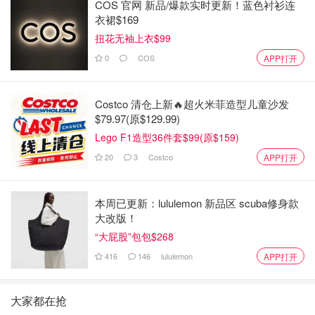
COS 官网 新品/爆款实时更新！蓝色衬衫连
衣裙$169
扭花无袖上衣$99
0
COS
APP打开
Costco 清仓上新🔥超火米菲造型儿童沙发
$79.97(原$129.99)
Lego F1造型36件套$99(原$159)
20
3
Costco
APP打开
本周已更新：lululemon 新品区 scuba修身款
大改版！
“大屁股”包包$268
416
146
lululemon
APP打开
大家都在抢