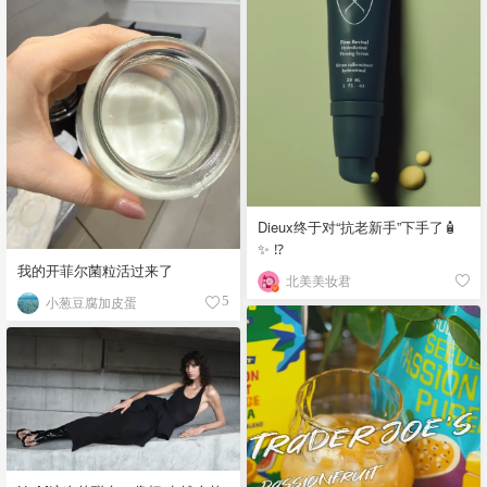
Dieux终于对“抗老新手”下手了🧴
✨ ⁉️
我的开菲尔菌粒活过来了
北美美妆君
小葱豆腐加皮蛋
5