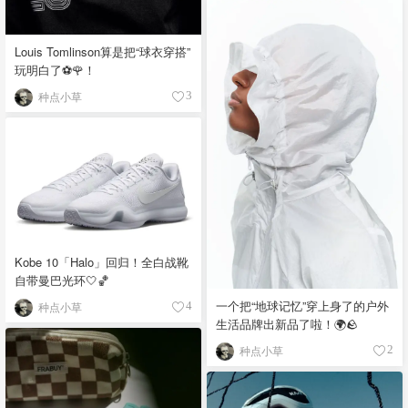
Louis Tomlinson算是把“球衣穿搭”
玩明白了⚽️🌹！
种点小草
3
Kobe 10「Halo」回归！全白战靴
自带曼巴光环🤍🏀
一个把“地球记忆”穿上身了的户外
种点小草
4
生活品牌出新品了啦！🌍🪨
种点小草
2