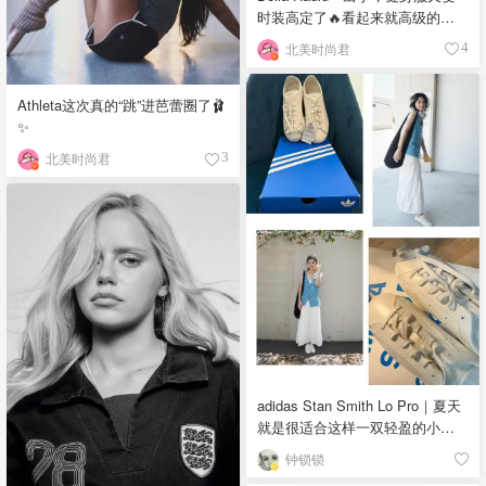
时装高定了🔥看起来就高级的不
行❣️
北美时尚君
4
Athleta这次真的“跳”进芭蕾圈了🩰
✨
北美时尚君
3
adidas Stan Smith Lo Pro｜夏天
就是很适合这样一双轻盈的小白
鞋
钟锁锁