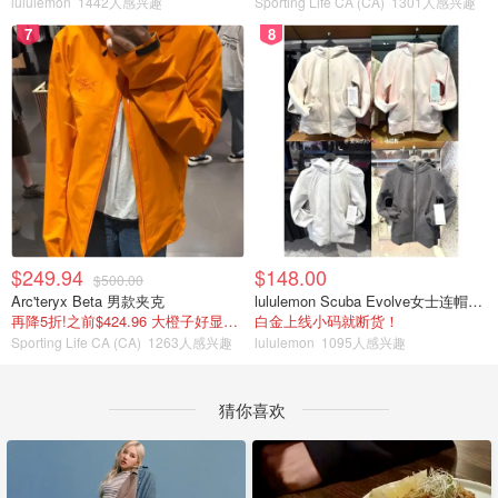
lululemon
1442人感兴趣
Sporting Life CA (CA)
1301人感兴趣
7
8
$249.94
$148.00
$500.00
Arc'teryx Beta 男款夹克
lululemon Scuba Evolve女士连帽卫衣 全拉链
再降5折!之前$424.96 大橙子好显白 蹲补
白金上线小码就断货！
Sporting Life CA (CA)
1263人感兴趣
lululemon
1095人感兴趣
猜你喜欢