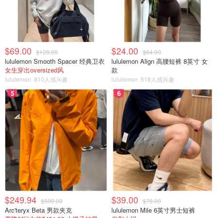
$69.00
$24.00
$128.00
$64.00
lululemon Smooth Spacer 经典卫衣
lululemon Align 高腰短裤 8英寸 女
女生穿出oversized风
款
lululemon
810人感兴趣
lululemon
518人感兴趣
5
6
$249.94
$39.00
$500.00
$78.00
Arc'teryx Beta 男款夹克
lululemon Mile 6英寸男士短裤