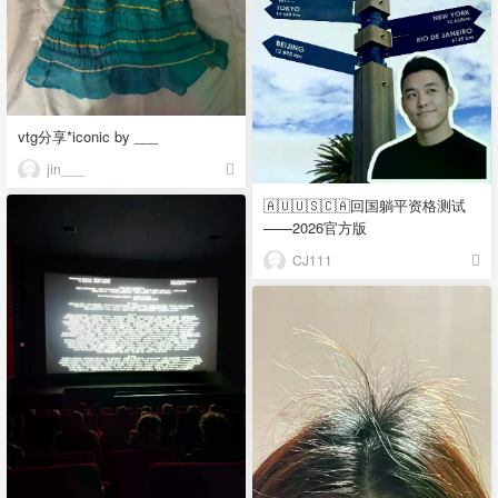
vtg分享*iconic by ___
jin___
🇦🇺🇺🇸🇨🇦回国躺平资格测试
——2026官方版
CJ111