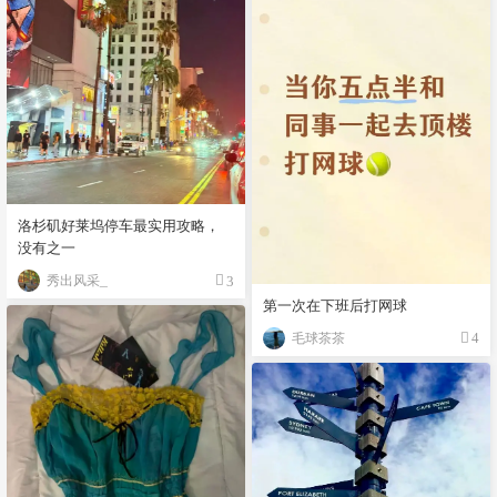
洛杉矶好莱坞停车最实用攻略，
没有之一
秀出风采_
3
第一次在下班后打网球
毛球茶茶
4