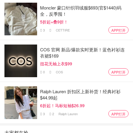
Moncler 蒙口针织羽绒服$693(官$1440)码
全，反季囤！
5折起+叠9折！
3
CETTIRE
APP打开
COS 官网 新品/爆款实时更新！蓝色衬衫连
衣裙$169
扭花无袖上衣$99
0
COS
APP打开
Ralph Lauren 折扣区上新补货！经典衬衫
$44.99起
6折起！马标短袖$26.99
3
2
Ralph Lauren
APP打开
大家都在抢