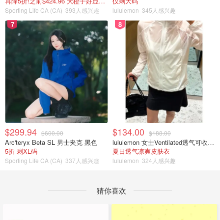
再降5折!之前$424.96 大橙子好显白 蹲补
仅剩大码
Sporting Life CA (CA)
393人感兴趣
lululemon
345人感兴趣
7
8
$299.94
$134.00
$600.00
$188.00
Arc'teryx Beta SL 男士夹克 黑色
lululemon 女士Ventilated透气可收纳跑步夹克
5折 剩XL码
夏日透气凉爽皮肤衣
Sporting Life CA (CA)
337人感兴趣
lululemon
324人感兴趣
猜你喜欢