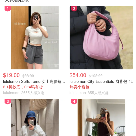
1
2
$19.00
$54.00
$88.00
$108.00
lululemon Softstreme 女士高腰短裤 10cm
lululemon City Essentials 肩背包 4L
2.1折抄底，0~4码有货
热卖小粉包
lululemon
2655人感兴趣
lululemon
855人感兴趣
3
4