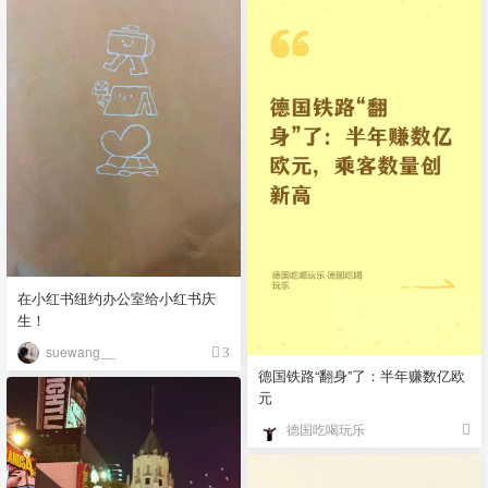
在小红书纽约办公室给小红书庆
生！
suewang__
3
德国铁路“翻身”了：半年赚数亿欧
元
德国吃喝玩乐