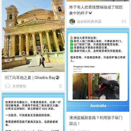
终于有人把香辣蟹锅做成了我想
象中的样子🦀
洛杉矶经典男孩
1
🇲🇹马耳他之夏 | Ghadira Bay🏖️
月球暂住
澳洲盗贼新套路？利用孩子敲门
踩点！