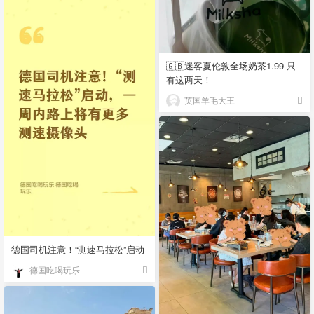
🇬🇧迷客夏伦敦全场奶茶1.99 只
有这两天！
英国羊毛大王
德国司机注意！“测速马拉松”启动
德国吃喝玩乐