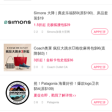
Simons 大降 | 麂皮乐福$59(原$190)、床品套
装$19
1.5折起 北极狐腰包$29
2
Simons加拿大官网
APP打开
Coach奥莱 疯狂大跳水💥格纹麻将包$96(直
降$63)！
3折起！金标卡包史低$36
0
Coach Outlet CA
APP打开
抢！Patagonia 海量好价！爆款logo卫衣
$54(原$109)
夏促在即，戳我了解详情>>
8
Patagonia
APP打开