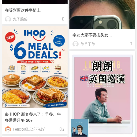
在等彩蛋这件事情上
丸子脑袋
奉劝大家不要拔头发…
单单丁单
🥞 IHOP 新套餐来了！早餐、午
餐通通只要 $6+
Felix吃喝玩乐不破产
2