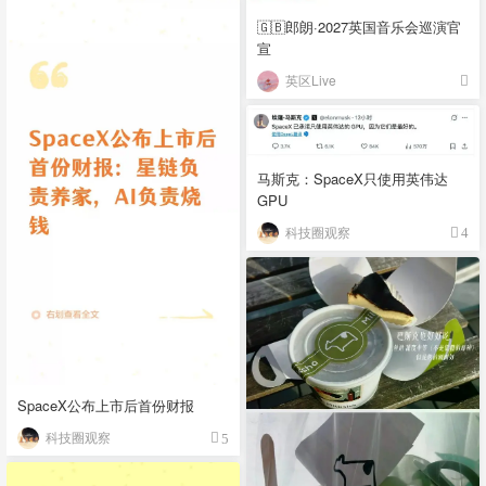
🇬🇧郎朗·2027英国音乐会巡演官
宣
英区Live
马斯克：SpaceX只使用英伟达
GPU
科技圈观察
4
SpaceX公布上市后首份财报
科技圈观察
5