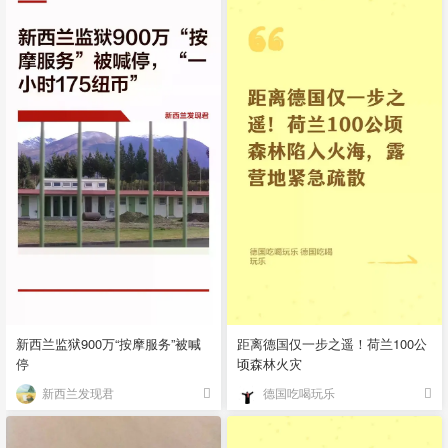
新西兰监狱900万“按摩服务”被喊
距离德国仅一步之遥！荷兰100公
停
顷森林火灾
新西兰发现君
德国吃喝玩乐