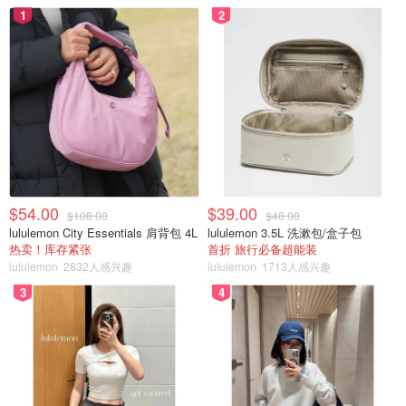
1
2
$54.00
$39.00
$108.00
$48.00
lululemon City Essentials 肩背包 4L
lululemon 3.5L 洗漱包/盒子包
热卖！库存紧张
首折 旅行必备超能装
lululemon
2832人感兴趣
lululemon
1713人感兴趣
3
4