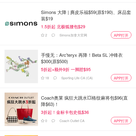
Simons 大降 | 麂皮乐福$59(原$190)、床品套
装$19
1.5折起 北极狐腰包$29
2
Simons加拿大官网
APP打开
手慢无：Arc'teryx 再降！Beta SL 冲锋衣
$300(原$500)
5折起+额外9折 一脚蹬$95
18
Sporting Life CA (CA)
APP打开
Coach奥莱 疯狂大跳水💥格纹麻将包$96(直
降$63)！
3折起！金标卡包史低$36
0
Coach Outlet CA
APP打开