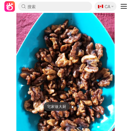
🇨🇦
CA
宅家做大厨