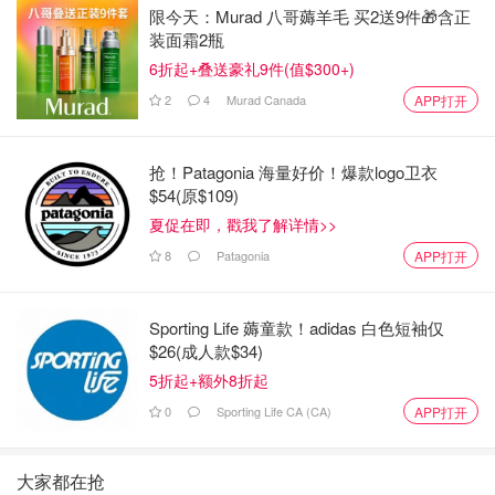
限今天：Murad 八哥薅羊毛 买2送9件🎁含正
装面霜2瓶
6折起+叠送豪礼9件(值$300+)
2
4
Murad Canada
APP打开
抢！Patagonia 海量好价！爆款logo卫衣
$54(原$109)
夏促在即，戳我了解详情>>
8
Patagonia
APP打开
Sporting Life 薅童款！adidas 白色短袖仅
$26(成人款$34)
5折起+额外8折起
0
Sporting Life CA (CA)
APP打开
大家都在抢