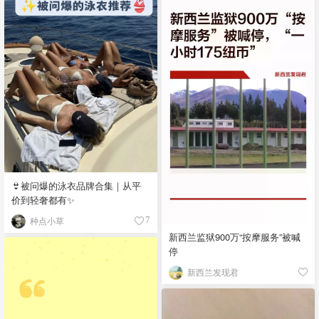
👙被问爆的泳衣品牌合集｜从平
价到轻奢都有✨
种点小草
7
新西兰监狱900万“按摩服务”被喊
停
新西兰发现君