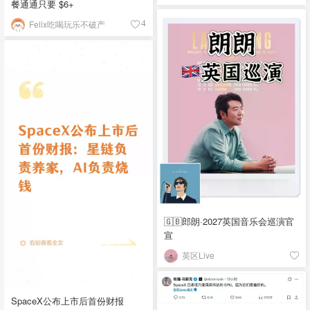
餐通通只要 $6+
Felix吃喝玩乐不破产
4
🇬🇧郎朗·2027英国音乐会巡演官
宣
英区Live
SpaceX公布上市后首份财报