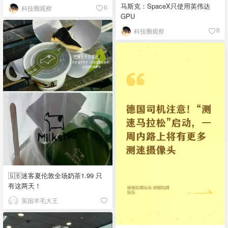
马斯克：SpaceX只使用英伟达
科技圈观察
6
GPU
科技圈观察
8
🇬🇧迷客夏伦敦全场奶茶1.99 只
有这两天！
英国羊毛大王