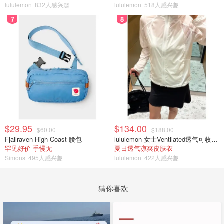
lululemon
832人感兴趣
lululemon
518人感兴趣
7
8
$29.95
$134.00
$60.00
$188.00
Fjallraven High Coast 腰包
lululemon 女士Ventilated透气可收纳跑步夹克
罕见好价 手慢无
夏日透气凉爽皮肤衣
Simons
495人感兴趣
lululemon
422人感兴趣
猜你喜欢