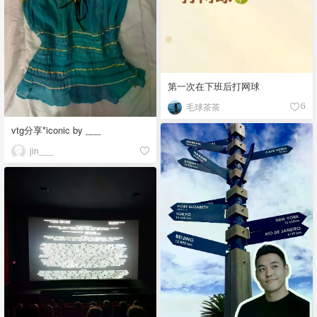
第一次在下班后打网球
毛球茶茶
6
vtg分享*iconic by ___
jin___