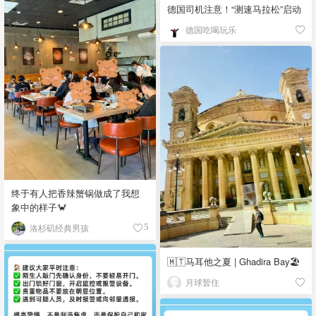
德国司机注意！“测速马拉松”启动
德国吃喝玩乐
终于有人把香辣蟹锅做成了我想
象中的样子🦀
洛杉矶经典男孩
5
🇲🇹马耳他之夏 | Ghadira Bay🏖️
月球暂住