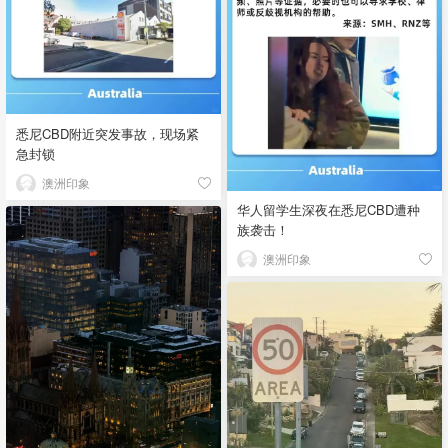
悉尼CBD附近突发事故，现场紧
急封锁
澳洲印象
华人留学生深夜在悉尼CBD遭种
族袭击！
澳洲印象