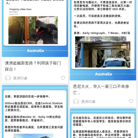
澳洲盗贼新套路？利用孩子敲门
踩点！
澳洲印象
悉尼大火，华人一家三口不幸身
亡，
澳洲印象