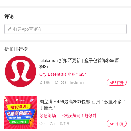
评论
打开App写评论
折扣排行榜
lululemon 折扣区更新 | 盒子包首降$39(原
$48)
City Essentials 小粉包$54
999+
1333
lululemon
APP打开
淘宝满￥499最高2KG包邮 回归！数量不多！
手慢无！
紧急返场！上次没薅到！赶紧冲
2
1
淘宝网
APP打开