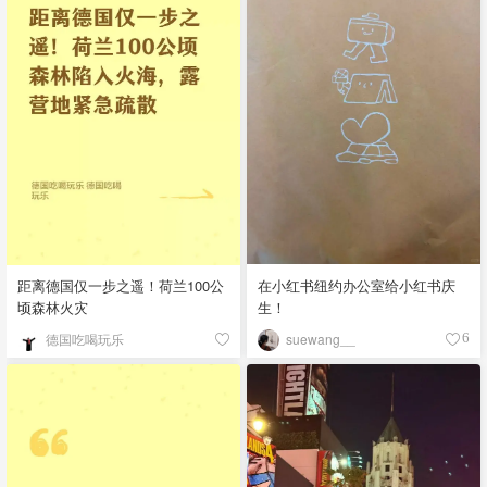
距离德国仅一步之遥！荷兰100公
在小红书纽约办公室给小红书庆
顷森林火灾
生！
德国吃喝玩乐
suewang__
6