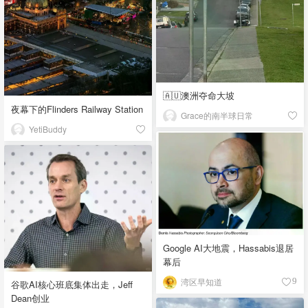
🇦🇺澳洲夺命大坡
夜幕下的Flinders Railway Station
Grace的南半球日常
YetiBuddy
Google AI大地震，Hassabis退居
幕后
湾区早知道
9
谷歌AI核心班底集体出走，Jeff
Dean创业