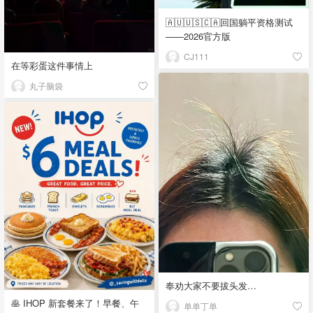
🇦🇺🇺🇸🇨🇦回国躺平资格测试
——2026官方版
CJ111
在等彩蛋这件事情上
丸子脑袋
奉劝大家不要拔头发…
🥞 IHOP 新套餐来了！早餐、午
单单丁单