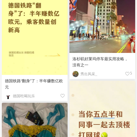
洛杉矶好莱坞停车最实用攻略，
没有之一
秀出风采_
5
德国铁路“翻身”了：半年赚数亿欧
元
德国吃喝玩乐