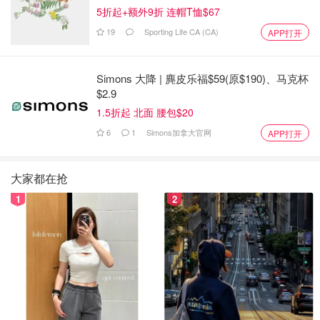
5折起+额外9折 连帽T恤$67
19
Sporting Life CA (CA)
APP打开
Simons 大降 | 麂皮乐福$59(原$190)、马克杯
$2.9
1.5折起 北面 腰包$20
6
1
Simons加拿大官网
APP打开
大家都在抢
1
2