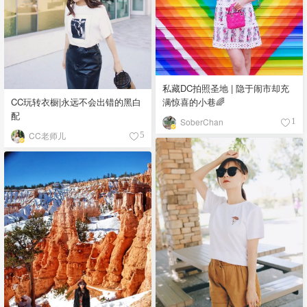
有」
私藏DC拍照圣地 | 隐于闹市却充
CC玩转衣橱|永远不会出错的黑白
满惊喜的小巷🌈
配
SoberChan
1
CC老师儿
5