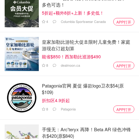
多色可选！
5折起+额外8折+上新！多史低！
4
Columbia Sportswear Canada
APP打开
皇家加勒比游轮大促🚢限时儿童免费！家庭
游现在订超划算
能省$850！西加勒比巡游$490
8
dealmoon.ca
APP打开
Patagonia官网 夏促 爆款logo卫衣$54(原
$109)
折扣区4.9折起
8
Patagonia
APP打开
手慢无：Arc'teryx 再降！Beta AR 绿色冲锋
衣$420(原$840)