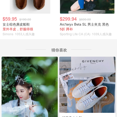
$59.95
$299.94
$190.00
$600.00
女士棕色麂皮船鞋
Arc'teryx Beta SL 男士夹克 黑色
里外羊皮，舒服得很
5折 蹲补
Simons
1053人感兴趣
Sporting Life CA (CA)
1039人感兴趣
猜你喜欢