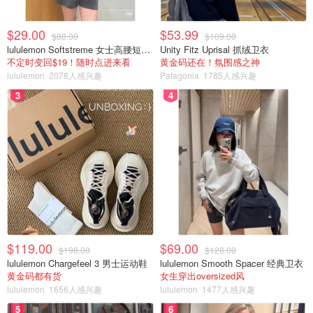
$29.00
$53.99
$88.00
$109.00
lululemon Softstreme 女士高腰短裤 10cm
Unity Fitz Uprisal 抓绒卫衣
不定时变回$19！随时点进来看
黄金码还在！氛围感之神
lululemon
2078人感兴趣
Patagonia
1785人感兴趣
3
4
$119.00
$69.00
$198.00
$128.00
lululemon Chargefeel 3 男士运动鞋
lululemon Smooth Spacer 经典卫衣
黄金码都有货
女生穿出oversized风
lululemon
1656人感兴趣
lululemon
1477人感兴趣
5
6