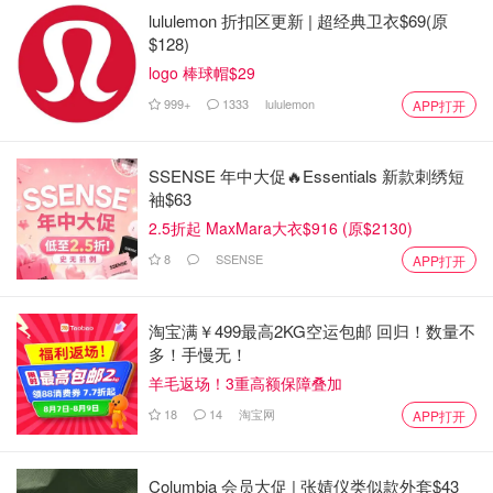
lululemon 折扣区更新 | 超经典卫衣$69(原
$128)
logo 棒球帽$29
999+
1333
lululemon
APP打开
SSENSE 年中大促🔥Essentials 新款刺绣短
袖$63
2.5折起 MaxMara大衣$916 (原$2130)
8
SSENSE
APP打开
淘宝满￥499最高2KG空运包邮 回归！数量不
多！手慢无！
羊毛返场！3重高额保障叠加
18
14
淘宝网
APP打开
Columbia 会员大促 | 张婧仪类似款外套$43