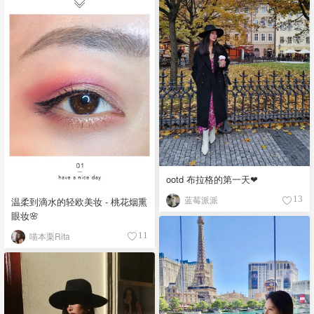
ootd 布拉格的第一天❤
蓝莓派派
13
温柔到滴水的轻欧美妆 - 桃花烟熏
眼妆🌸
喵本栗Rita
11