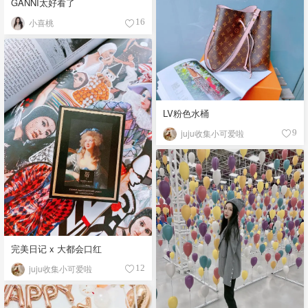
GANNI太好看了
小喜桃
16
LV粉色水桶
juju收集小可爱啦
9
完美日记 x 大都会口红
juju收集小可爱啦
12