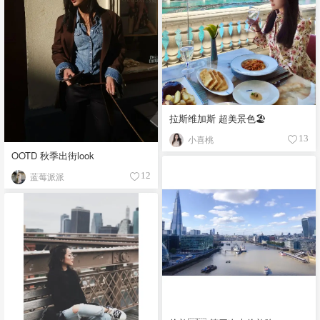
拉斯维加斯 超美景色🏖
小喜桃
13
OOTD 秋季出街look
蓝莓派派
12