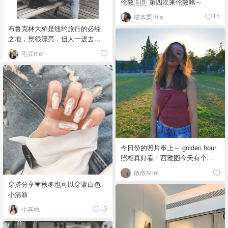
伦敦🇬🇧 第四次来伦敦咯～
喵本栗Rita
15
布鲁克林大桥是纽约旅行的必经
之地，景很漂亮，但人一进去就
不太容易拍好看。（拍了上百张
毛豆mer
照片后的心得） 我建议大家不妨
大胆一点，直接坐到栏杆上，看
起来既潇洒又能把背后的建筑框
进来，画面更丰富。当然，要注
意安全。 同时，后期记得把照片
明度调低，选择冷色系滤镜会更
凸显质感。「该晒货来自@毛豆
mer-北美省钱快报，版权归原作者
所有」
今日份的照片奉上～ golden hour
照相真好看！西雅图今天有个海
鲜节……但是呢什么都没有，就
散散Ariel
有几辆餐车，排了二十米长的队
穿搭分享💗秋冬也可以穿蓝白色
伍…就回家煮了碗面 没啥内容哈
小清新
哈，就是周五了，吃完了面，看
了集电视剧，窝在沙发上发个晒
小喜桃
13
货 啊还有就是 喜欢头发染过色以