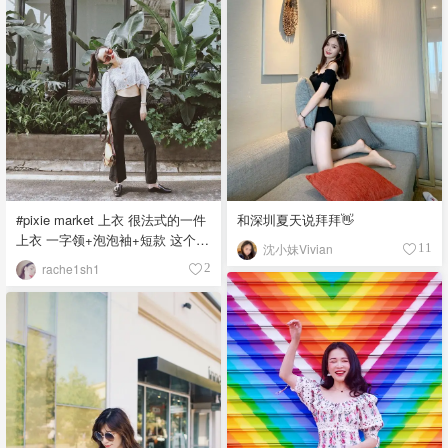
后阳光穿进来的感觉！ 上衣马爸
爸家买的 短裤zara 拖鞋madewell
包包Marni「该晒货来自@散散
Ariel-北美省钱快报，版权归原作
者所有」
#pixie market 上衣 很法式的一件
和深圳夏天说拜拜👋
上衣 一字领+泡泡袖+短款 这个
沈小妹Vivian
11
polka dots上衣简直想买一件送给
rache1sh1
2
Aimee Song 非常适合她了 #Bally
Janelle Bally最最经典的款式 黑
色金扣 真的很百搭！！ 什么风格
都能轻松驾驭 #Loewe gate bag
真的好好看啊 可能是本年度最喜
欢的包了 对Loewe实名表白 对
Jonathan Anderson实名表白 前途
无量！「该晒货来自@rache1sh1-
北美省钱快报，版权归原作者所