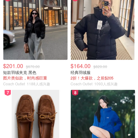
$201.00
$164.00
$670.00
$820.00
短款羽绒夹克 黑色
经典羽绒服
图片类似款，时尚感巨重
2折！大爆款，之前$205
Coach Outlet
1188人感兴趣
Coach Outlet
1093人感兴趣
7
8