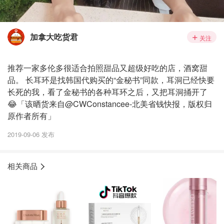
加拿大吃货君
关注
推荐一家多伦多很适合拍照甜品又超级好吃的店，酒窝甜
品。 长耳环是找韩国代购买的“金秘书”同款，耳洞已经快要
长死的我，看了金秘书的各种耳环之后，又把耳洞捅开了
😂「该晒货来自@CWConstancee-北美省钱快报，版权归
原作者所有」
2019-09-06 发布
相关商品