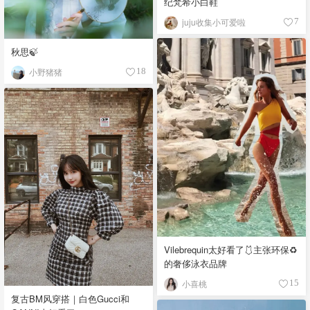
纪梵希小白鞋
juju收集小可爱啦
7
秋思🍃
小野猪猪
18
Vilebrequin太好看了🩱主张环保♻️
的奢侈泳衣品牌
小喜桃
15
复古BM风穿搭｜白色Gucci和