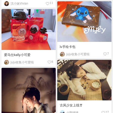
沈小妹Vivian
11
lv手绘卡包
juju收集小可爱啦
7
爱马仕kelly小可爱
juju收集小可爱啦
8
古风少女上线🎐
小野猪猪
27