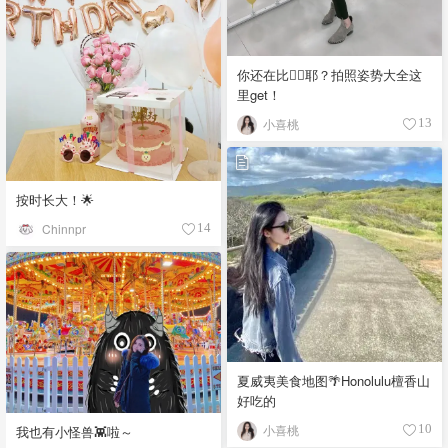
你还在比✌🏻耶？拍照姿势大全这
里get！
小喜桃
13
按时长大！🌟
Chinnpr
14
夏威夷美食地图🌴Honolulu檀香山
好吃的
小喜桃
10
我也有小怪兽👾啦～