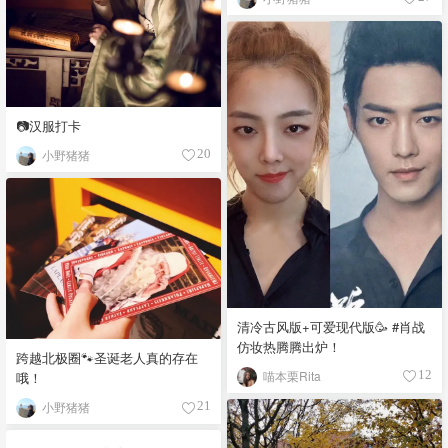
📷汉服打卡
小野猪猪
20
清冷古风版+可爱现代版🥳 #肖战
仿妆热腾腾出炉！
跨越北极圈🐾圣诞老人真的存在
喵本栗Rita
12
哦！
小野猪猪
21