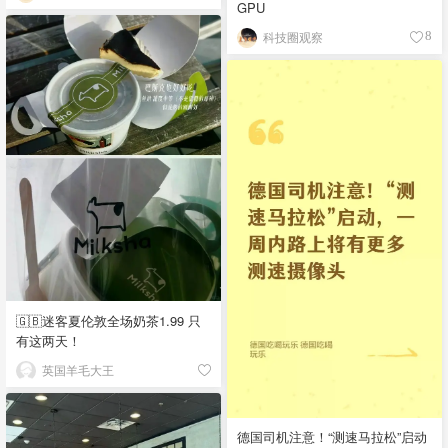
GPU
科技圈观察
8
🇬🇧迷客夏伦敦全场奶茶1.99 只
有这两天！
英国羊毛大王
德国司机注意！“测速马拉松”启动