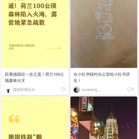
距离德国仅一步之遥！荷兰100公
在小红书纽约办公室给小红书庆
顷森林火灾
生！
德国吃喝玩乐
suewang__
4