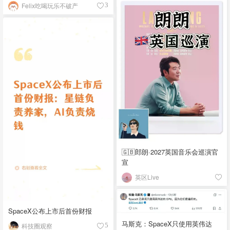
Felix吃喝玩乐不破产
3
🇬🇧郎朗·2027英国音乐会巡演官
宣
英区Live
SpaceX公布上市后首份财报
马斯克：SpaceX只使用英伟达
科技圈观察
5