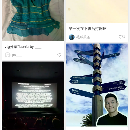
第一次在下班后打网球
毛球茶茶
5
vtg分享*iconic by ___
jin___