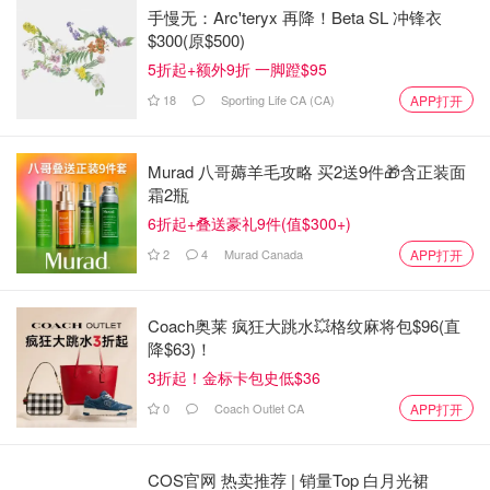
手慢无：Arc'teryx 再降！Beta SL 冲锋衣
$300(原$500)
5折起+额外9折 一脚蹬$95
18
Sporting Life CA (CA)
APP打开
Murad 八哥薅羊毛攻略 买2送9件🎁含正装面
霜2瓶
6折起+叠送豪礼9件(值$300+)
2
4
Murad Canada
APP打开
Coach奥莱 疯狂大跳水💥格纹麻将包$96(直
降$63)！
3折起！金标卡包史低$36
0
Coach Outlet CA
APP打开
COS官网 热卖推荐 | 销量Top 白月光裙