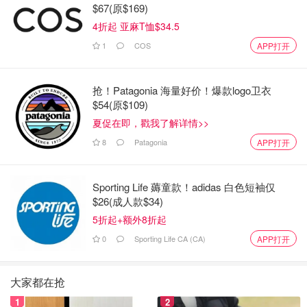
$67(原$169)
4折起 亚麻T恤$34.5
1
COS
APP打开
抢！Patagonia 海量好价！爆款logo卫衣
$54(原$109)
夏促在即，戳我了解详情>>
8
Patagonia
APP打开
Sporting Life 薅童款！adidas 白色短袖仅
$26(成人款$34)
5折起+额外8折起
0
Sporting Life CA (CA)
APP打开
大家都在抢
1
2