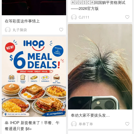
🇦🇺🇺🇸🇨🇦回国躺平资格测试
——2026官方版
CJ111
在等彩蛋这件事情上
丸子脑袋
奉劝大家不要拔头发…
🥞 IHOP 新套餐来了！早餐、午
单单丁单
餐通通只要 $6+