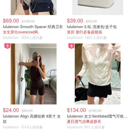
$69.00
$39.00
$128.00
$48.00
lululemon Smooth Spacer 经典卫衣
lululemon 3.5L 洗漱包/盒子包
女生穿出oversized风
首折 旅行必备超能装
lululemon
1654人感兴趣
lululemon
1401人感兴趣
5
6
$24.00
$134.00
$64.00
$188.00
lululemon Align 高腰短裤 8英寸 女
lululemon 女士Ventilated透气可收纳跑步夹克
款
夏日透气凉爽皮肤衣
lululemon
1016人感兴趣
lululemon
601人感兴趣