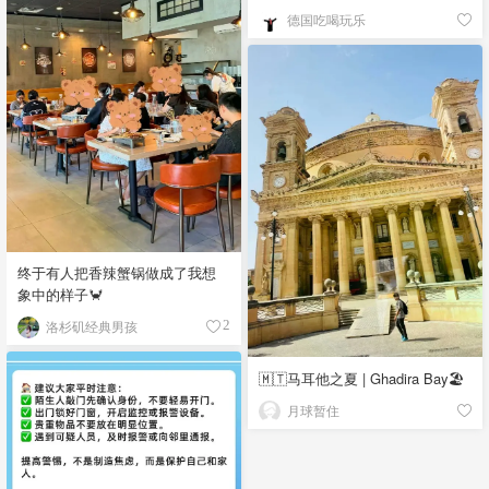
德国吃喝玩乐
终于有人把香辣蟹锅做成了我想
象中的样子🦀
洛杉矶经典男孩
2
🇲🇹马耳他之夏 | Ghadira Bay🏖️
月球暂住