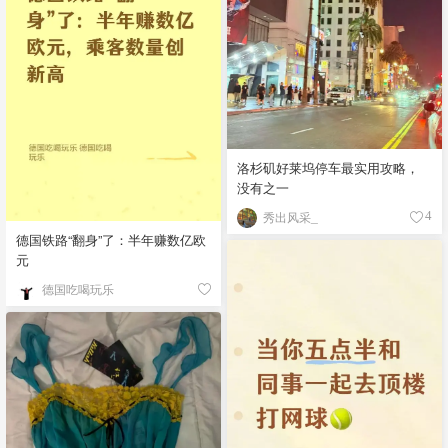
洛杉矶好莱坞停车最实用攻略，
没有之一
秀出风采_
4
德国铁路“翻身”了：半年赚数亿欧
元
德国吃喝玩乐