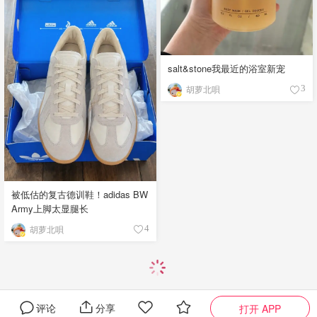
salt&stone我最近的浴室新宠
胡萝北唄
3
被低估的复古德训鞋！adidas BW
Army上脚太显腿长
胡萝北唄
4
评论
分享
打开 APP