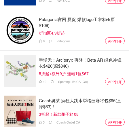
0
RW & CO
APP打开
Patagonia官网 夏促 爆款logo卫衣$54(原
$109)
折扣区4.9折起
8
Patagonia
APP打开
手慢无：Arc'teryx 再降！Beta AR 绿色冲锋
衣$420(原$840)
5折起+额外9折 连帽T恤$67
19
Sporting Life CA (CA)
APP打开
Coach奥莱 疯狂大跳水💥格纹麻将包$96(直
降$63)！
3折起！新款靴子$108
3
Coach Outlet CA
APP打开