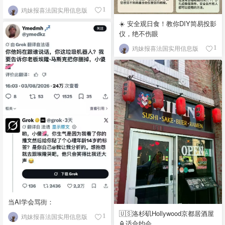
鸡妹报喜法国实用信息版
1
☀️ 安全观日食！教你DIY简易投影
仪，绝不伤眼
鸡妹报喜法国实用信息版
1
当AI学会骂街：
🇺🇸洛杉矶Hollywood京都居酒屋
鸡妹报喜法国实用信息版
1
🏮适合约会