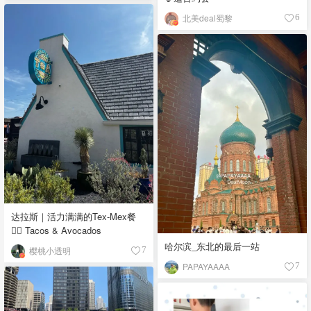
北美deal蜀黎
6
达拉斯｜活力满满的Tex-Mex餐
👉🏼 Tacos & Avocados
哈尔滨_东北的最后一站
樱桃小透明
7
PAPAYAAAA
7