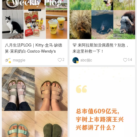
八月生活PLOG｜Kitty·盒马·缺德
🐻 来阿拉斯加没偶遇熊？别急，
舅·茉莉奶白·Costco·Wendy's
来这里补救一下！
maggie
abc個c
2
14