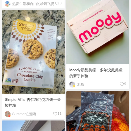
热爱生活和自由的轻舞飞扬
3
Moody新品美瞳｜多年没戴美瞳
的新手体验
木易
9
Simple Mills 杏仁粉巧克力饼干🍪
预拌粉
Summer在漂流
11