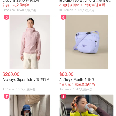
Crocs 女士经典厚底凉鞋
lululemon Softstreme 女士高腰短裤 10cm
补货！云朵葡萄冰！
不定时变回$19！随时点进来看
Crocs.ca
1840人感兴趣
lululemon
1569人感兴趣
5
6
$260.00
$60.00
Arc'teryx Squamish 女款连帽衫
Arc'teryx Mantis 2 腰包
3色可选！紫色颜值很高
Arc'teryx
1559人感兴趣
Arc'teryx
1547人感兴趣
7
8