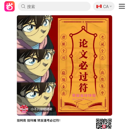
🇨🇦
CA