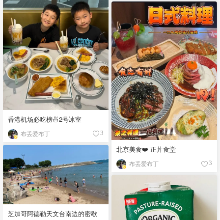
香港机场必吃榜🍜2号冰室
布丢爱布丁
3
北京美食❤️ 正丼食堂
布丢爱布丁
3
芝加哥阿德勒天文台南边的密歇