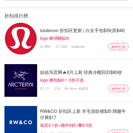
折扣排行榜
lululemon 折扣区更新 | 白女手包$39(原$48)
logo 棒球帽$29
999+
1333
lululemon
APP打开
始祖鸟官网🔥8月上新 经典冷帽回归$80收
logo 腰包$60！3色可选
111
4
Arc'teryx 始祖鸟
APP打开
RW&CO 折扣区上新 羊毛混纺裙$20 阔腿牛
仔裤$17
低至2.1折+额外8折+叠8.5折