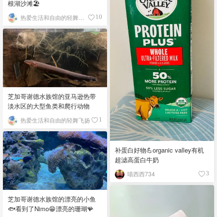
根湖沙滩🏖️
热爱生活和自由的轻舞飞扬
10
芝加哥谢德水族馆的亚马逊热带
淡水区的大型鱼类和爬行动物
热爱生活和自由的轻舞飞扬
1
补蛋白好物💪organic valley有机
超滤高蛋白牛奶
喵西西734
3
芝加哥谢德水族馆的漂亮的小鱼
🐟看到了Nimo😁漂亮的珊瑚🪸