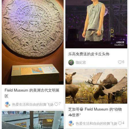
乐高免费送的皮卡丘头饰
咖妃君
6
Field Museum 的美洲古代文明展
区
热爱生活和自由的轻舞飞扬
7
芝加哥😁 Field Museum 的“动物
🦓世界”
热爱生活和自由的轻舞飞扬
4