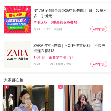
淘宝满￥499最高2KG空运包邮 回归！数量不
多！手慢无！
羊毛返场！3重高额保障叠加
23
20
淘宝网
APP打开
ZARA 年中4连降 | 不对称连衣裙$9、拼接波
点连衣裙$13
1.6折起！莱赛尔羊毛T $7
43
ZARA 加拿大官网
APP打开
大家都在抢
1
2