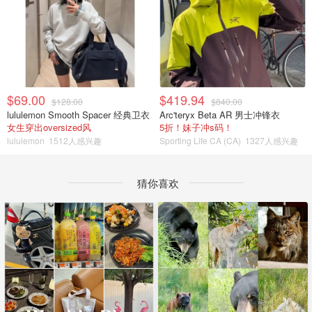
$69.00
$419.94
$128.00
$840.00
lululemon Smooth Spacer 经典卫衣
Arc'teryx Beta AR 男士冲锋衣
女生穿出oversized风
5折！妹子冲s码！
lululemon
1512人感兴趣
Sporting Life CA (CA)
1327人感兴趣
猜你喜欢