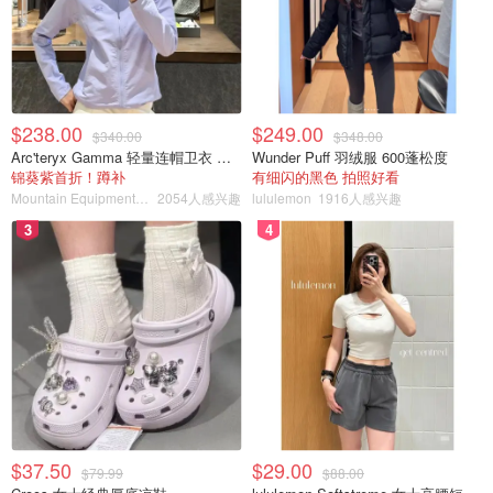
$238.00
$249.00
$340.00
$348.00
Arc'teryx Gamma 轻量连帽卫衣 女款
Wunder Puff 羽绒服 600蓬松度
锦葵紫首折！蹲补
有细闪的黑色 拍照好看
Mountain Equipment Company
2054人感兴趣
lululemon
1916人感兴趣
3
4
$37.50
$29.00
$79.99
$88.00